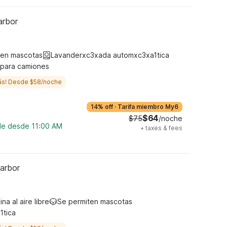
arbor
ten mascotas
Lavanderxc3xada automxc3xa1tica
 para camiones
ás! Desde $58/noche
14% off
·
Tarifa miembro My6
$64
$75
/noche
ble desde 11:00 AM
+
taxes & fees
arbor
ina al aire libre
Se permiten mascotas
1tica