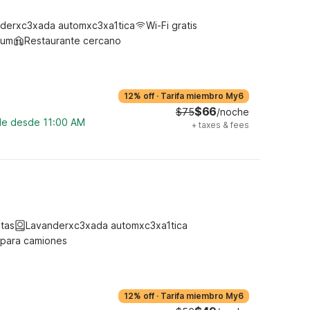
derxc3xada automxc3xa1tica
Wi-Fi gratis
ium
Restaurante cercano
12% off
·
Tarifa miembro My6
$66
$75
/noche
ble desde 11:00 AM
+
taxes & fees
tas
Lavanderxc3xada automxc3xa1tica
 para camiones
12% off
·
Tarifa miembro My6