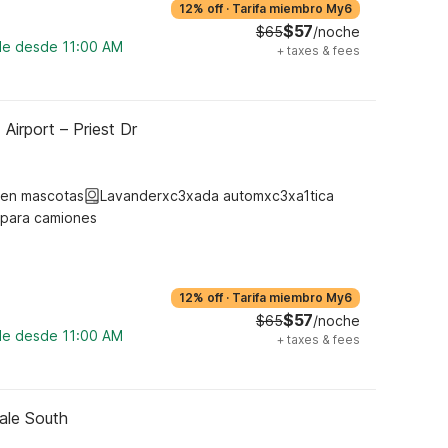
12% off
·
Tarifa miembro My6
$57
$65
/noche
ble desde 11:00 AM
+
taxes & fees
Airport – Priest Dr
ten mascotas
Lavanderxc3xada automxc3xa1tica
 para camiones
12% off
·
Tarifa miembro My6
$57
$65
/noche
ble desde 11:00 AM
+
taxes & fees
ale South