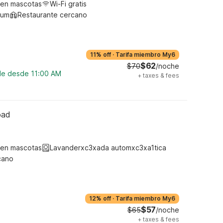
ten mascotas
Wi-Fi gratis
ium
Restaurante cercano
11% off
·
Tarifa miembro My6
$62
$70
/noche
ble desde 11:00 AM
+
taxes & fees
oad
ten mascotas
Lavanderxc3xada automxc3xa1tica
cano
12% off
·
Tarifa miembro My6
$57
$65
/noche
+
taxes & fees