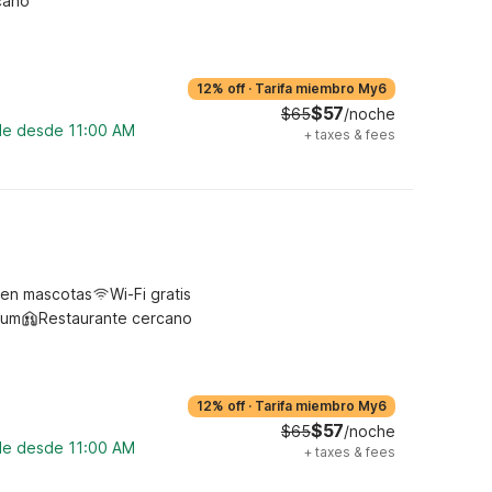
cano
12% off
·
Tarifa miembro My6
$57
$65
/noche
ble desde 11:00 AM
+
taxes & fees
ten mascotas
Wi-Fi gratis
ium
Restaurante cercano
12% off
·
Tarifa miembro My6
$57
$65
/noche
ble desde 11:00 AM
+
taxes & fees