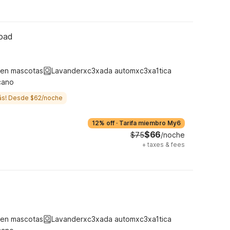
Road
ten mascotas
Lavanderxc3xada automxc3xa1tica
cano
ás! Desde $62/noche
12% off
·
Tarifa miembro My6
$66
$75
/noche
+
taxes & fees
ten mascotas
Lavanderxc3xada automxc3xa1tica