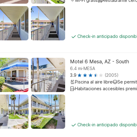
Wi-Fi gratis
Restaurante cer
Check-in anticipado disponi
Motel 6 Mesa, AZ - South
.
6.4
mi
MESA
3.9
(2005)
Piscina al aire libre
Se permi
Habitaciones accesibles prem
Check-in anticipado disponi