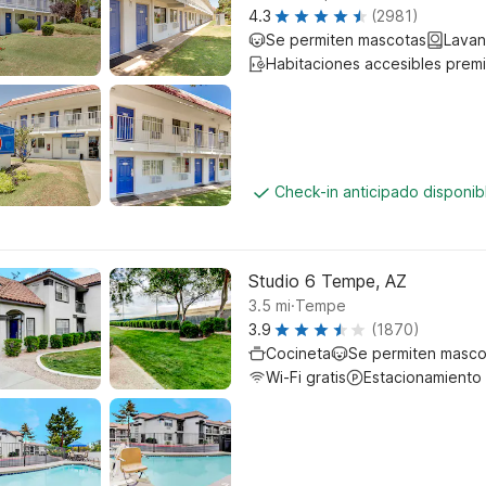
4.3
(2981)
Se permiten mascotas
Lavan
Habitaciones accesibles prem
Check-in anticipado disponi
Studio 6 Tempe, AZ
.
3.5
mi
Tempe
3.9
(1870)
Cocineta
Se permiten masco
Wi-Fi gratis
Estacionamiento