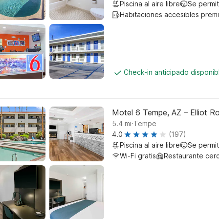
Piscina al aire libre
Se permi
Habitaciones accesibles prem
Check-in anticipado disponi
Motel 6 Tempe, AZ – Elliot R
.
5.4
mi
Tempe
4.0
(197)
Piscina al aire libre
Se permi
Wi-Fi gratis
Restaurante cer