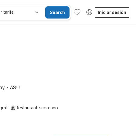
r tarifa
Search
Iniciar sesión
Habitaciones accesibles
Wi-Fi
Niños se alojan gratis
ay - ASU
gratis
Restaurante cercano