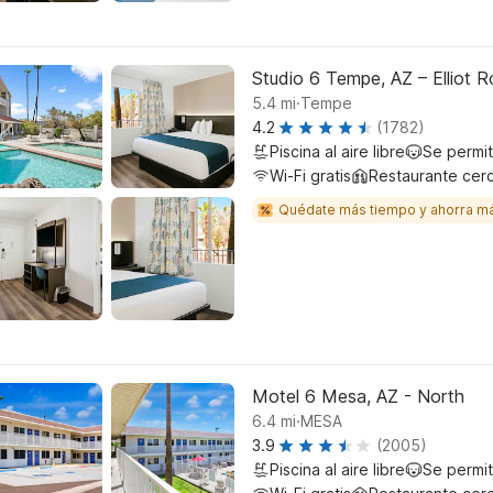
Studio 6 Tempe, AZ – Elliot 
.
5.4
mi
Tempe
4.2
(1782)
Piscina al aire libre
Se permi
Wi-Fi gratis
Restaurante cer
Quédate más tiempo y ahorra m
Motel 6 Mesa, AZ - North
.
6.4
mi
MESA
3.9
(2005)
Piscina al aire libre
Se permi