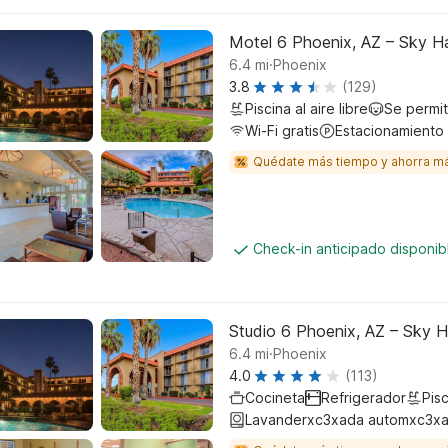
Motel 6 Phoenix, AZ – Sky H
.
6.4
mi
Phoenix
3.8
(129)
Piscina al aire libre
Se permi
Wi-Fi gratis
Estacionamiento
Quédate más tiempo y ahorra m
Check-in anticipado disponi
Studio 6 Phoenix, AZ – Sky H
.
6.4
mi
Phoenix
4.0
(113)
Cocineta
Refrigerador
Pisc
Lavanderxc3xada automxc3xa