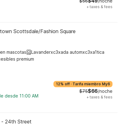
$49
$56
/noche
+
taxes & fees
 town Scottsdale/Fashion Square
ten mascotas
Lavanderxc3xada automxc3xa1tica
cesibles premium
12% off
·
Tarifa miembro My6
$66
$75
/noche
ble desde 11:00 AM
+
taxes & fees
 - 24th Street