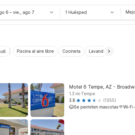
Mejo
ago 6
–
vie., ago 7
1 Huésped
Piscina al aire libre
Cocineta
Lavandería automática
io6
Motel 6 Tempe, AZ - Broadw
.
1.3
mi
Tempe
3.8
(1355)
Se permiten mascotas
Wi-Fi 