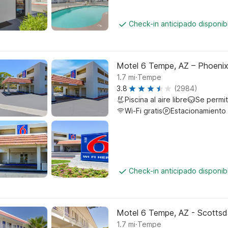
Check-in anticipado disponi
Motel 6 Tempe, AZ – Phoenix 
.
1.7
mi
Tempe
3.8
(2984)
Piscina al aire libre
Se permi
Wi-Fi gratis
Estacionamiento
Check-in anticipado disponi
Motel 6 Tempe, AZ - Scottsd
.
1.7
mi
Tempe