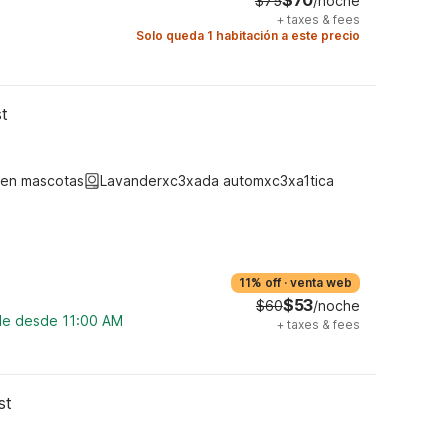
$70
$75
/noche
+
taxes & fees
Solo queda 1 habitación a este precio
st
ten mascotas
Lavanderxc3xada automxc3xa1tica
11% off
·
venta web
$53
$60
/noche
ble desde 11:00 AM
+
taxes & fees
st