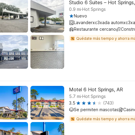
Studio 6 Suites – Hot Springs
.
0.9
mi
Hot Springs
Nuevo
Lavanderxc3xada automxc3xa
Restaurante cercano
Constr
Quédate más tiempo y ahorra m
Motel 6 Hot Springs, AR
.
5.7
mi
Hot Springs
3.5
(743)
Se permiten mascotas
Casin
Quédate más tiempo y ahorra m