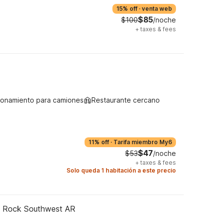
15% off
·
venta web
$85
$100
/noche
+
taxes & fees
ionamiento para camiones
Restaurante cercano
11% off
·
Tarifa miembro My6
$47
$53
/noche
+
taxes & fees
Solo queda 1 habitación a este precio
le Rock Southwest AR