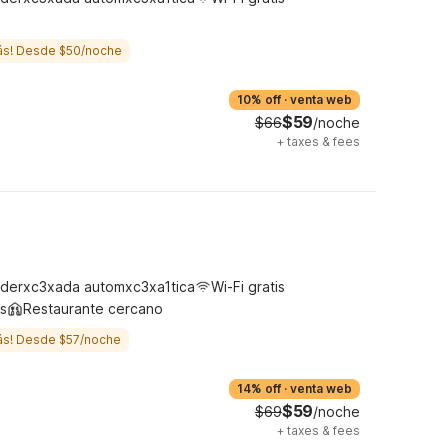
ás! Desde $50/noche
10% off
·
venta web
$59
$66
/noche
+
taxes & fees
derxc3xada automxc3xa1tica
Wi-Fi gratis
s
Restaurante cercano
ás! Desde $57/noche
14% off
·
venta web
$59
$69
/noche
+
taxes & fees