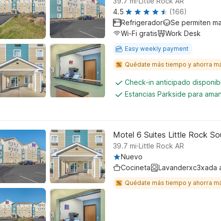
39.7
mi
Little Rock AR
4.5
(166)
Refrigerador
Se permiten m
Wi-Fi gratis
Work Desk
Easy weekly payment
Quédate más tiempo y ahorra m
Check-in anticipado disponi
Estancias Parkside para aman
Motel 6 Suites Little Rock S
.
39.7
mi
Little Rock AR
Nuevo
Cocineta
Lavanderxc3xada 
Quédate más tiempo y ahorra m