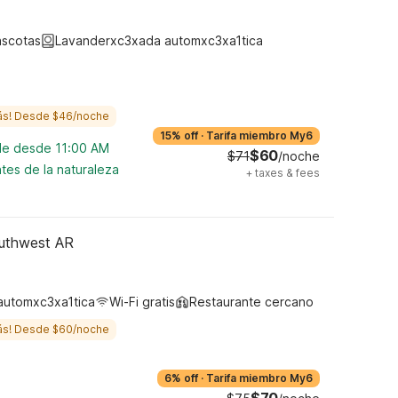
ascotas
Lavanderxc3xada automxc3xa1tica
ás! Desde $46/noche
15% off
·
Tarifa miembro My6
ble desde 11:00 AM
$60
$71
/noche
tes de la naturaleza
+
taxes & fees
outhwest AR
automxc3xa1tica
Wi-Fi gratis
Restaurante cercano
ás! Desde $60/noche
6% off
·
Tarifa miembro My6