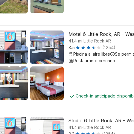
Motel 6 Little Rock, AR - We
.
41.4
mi
Little Rock AR
3.5
(1254)
Piscina al aire libre
Se permi
Restaurante cercano
Check-in anticipado disponi
Studio 6 Little Rock, AR - We
.
41.4
mi
Little Rock AR
3.2
(1254)