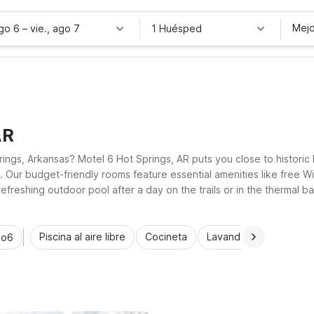
Mejo
ago 6
–
vie., ago 7
1 Huésped
AR
rings, Arkansas? Motel 6 Hot Springs, AR puts you close to historic
. Our budget-friendly rooms feature essential amenities like free Wi
efreshing outdoor pool after a day on the trails or in the thermal 
 for your Hot Springs adventure.
Piscina al aire libre
Cocineta
Lavandería automática
io6