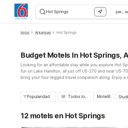
jue., 
WIZARD MEMBER
Inicio
Arkansas
Hot Springs
Budget Motels In Hot Springs, 
Looking for an affordable stay while you explore Hot Sp
fun on Lake Hamilton, all just off US-270 and near US-70
bring your four-legged travel companion along. Enjoy a r
access to area attractions, Motel 6 helps you save more
Popularidad
Todos los filtros
Motel6
Stud
12 motels en Hot Springs