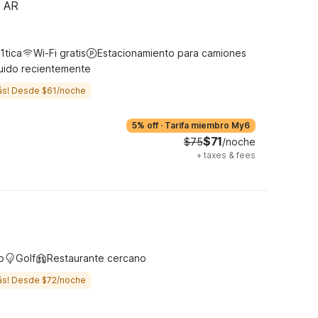
, AR
1tica
Wi-Fi gratis
Estacionamiento para camiones
uido recientemente
ás! Desde $61/noche
5% off
·
Tarifa miembro My6
$71
$75
/noche
+
taxes & fees
o
Golf
Restaurante cercano
ás! Desde $72/noche