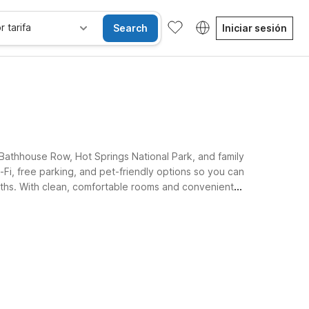
r tarifa
Search
Iniciar sesión
 Bathhouse Row, Hot Springs National Park, and family
-Fi, free parking, and pet-friendly options so you can
baths. With clean, comfortable rooms and convenient
Habitaciones accesibles
Wi-Fi
Niños se alojan gratis