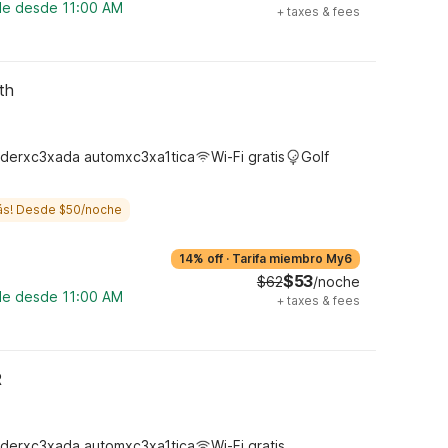
ble desde 11:00 AM
+
taxes & fees
th
derxc3xada automxc3xa1tica
Wi-Fi gratis
Golf
ás! Desde $50/noche
14% off
·
Tarifa miembro My6
$53
$62
/noche
ble desde 11:00 AM
+
taxes & fees
R
derxc3xada automxc3xa1tica
Wi-Fi gratis