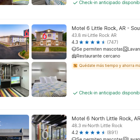
Check-in anticipado disponi
Motel 6 Little Rock, AR - Sou
.
43.8
mi
Little Rock AR
4.3
(747)
Se permiten mascotas
Lavan
Restaurante cercano
Quédate más tiempo y ahorra m
Check-in anticipado disponi
Motel 6 North Little Rock, A
.
48.3
mi
North Little Rock
4.2
(891)
Se permiten mascotas
Lavan