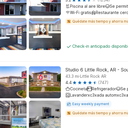
Piscina al aire libre
Se permi
Wi-Fi gratis
Restaurante cer
Quédate más tiempo y ahorra m
Check-in anticipado disponi
Studio 6 Little Rock, AR - So
.
43.3
mi
Little Rock AR
4.4
(747)
Cocineta
Refrigerador
Se 
Lavanderxc3xada automxc3xa
Easy weekly payment
Quédate más tiempo y ahorra m