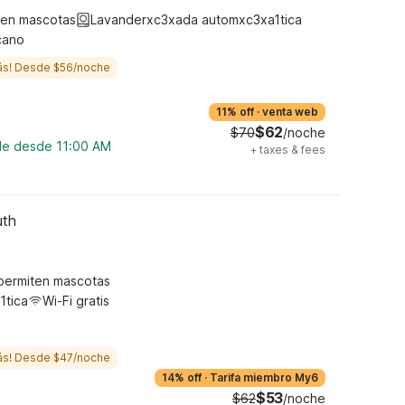
ten mascotas
Lavanderxc3xada automxc3xa1tica
cano
ás! Desde $56/noche
11% off
·
venta web
$62
$70
/noche
ble desde 11:00 AM
+
taxes & fees
uth
permiten mascotas
1tica
Wi-Fi gratis
ás! Desde $47/noche
14% off
·
Tarifa miembro My6
$53
$62
/noche