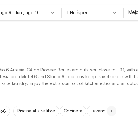
Mejo
 ago 9
–
lun., ago 10
1 Huésped
Studio 6 Artesia, CA on Pioneer Boulevard puts you close to I-91, w
rtesia area Motel 6 and Studio 6 locations keep travel simple with 
on-site laundry. Enjoy the extra comfort of kitchenettes and an out
d South Gate for added flexibility during your Southern California s
Piscina al aire libre
Cocineta
Lavandería automática
io6