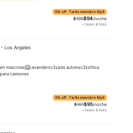
6% off
·
Tarifa miembro My6
$94
$100
/noche
+
taxes & fees
A - Los Angeles
ten mascotas
Lavanderxc3xada automxc3xa1tica
 para camiones
5% off
·
Tarifa miembro My6
$95
$101
/noche
+
taxes & fees