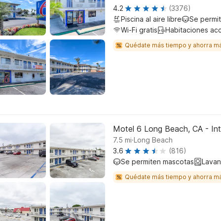
4.2
(3376)
Piscina al aire libre
Se permi
Wi-Fi gratis
Habitaciones ac
Quédate más tiempo y ahorra m
Motel 6 Long Beach, CA - Int
.
7.5
mi
Long Beach
3.6
(816)
Se permiten mascotas
Lavan
Quédate más tiempo y ahorra m