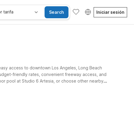
r tarifa
Search
Iniciar sesión
ith easy access to downtown Los Angeles, Long Beach
budget-friendly rates, convenient freeway access, and
door pool at Studio 6 Artesia, or choose other nearby
tay.
Habitaciones accesibles
Wi-Fi
Niños se alojan gratis