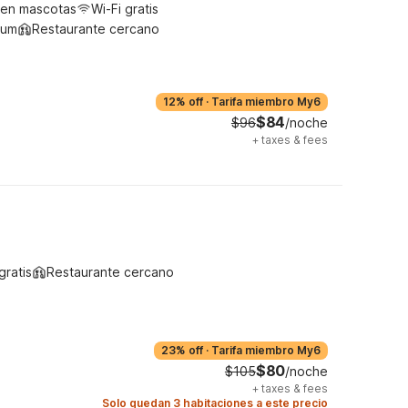
ten mascotas
Wi-Fi gratis
ium
Restaurante cercano
12% off
·
Tarifa miembro My6
$84
$96
/noche
+
taxes & fees
gratis
Restaurante cercano
23% off
·
Tarifa miembro My6
$80
$105
/noche
+
taxes & fees
Solo quedan 3 habitaciones a este precio