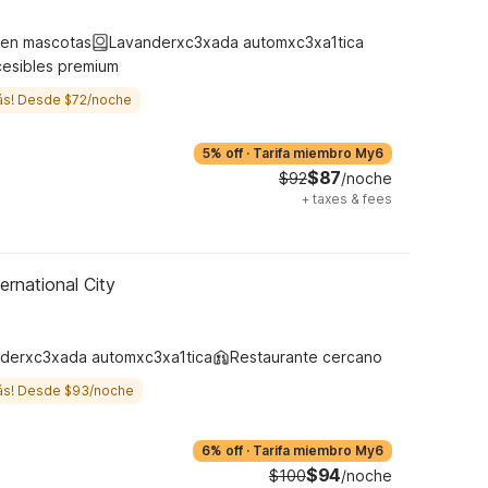
ten mascotas
Lavanderxc3xada automxc3xa1tica
cesibles premium
ás! Desde $72/noche
5% off
·
Tarifa miembro My6
$87
$92
/noche
+
taxes & fees
ernational City
derxc3xada automxc3xa1tica
Restaurante cercano
ás! Desde $93/noche
6% off
·
Tarifa miembro My6
$94
$100
/noche