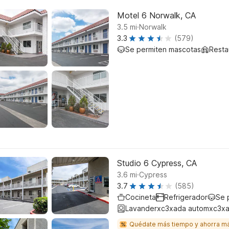
Motel 6 Norwalk, CA
.
3.5
mi
Norwalk
3.3
(579)
Se permiten mascotas
Resta
Studio 6 Cypress, CA
.
3.6
mi
Cypress
3.7
(585)
Cocineta
Refrigerador
Se 
Lavanderxc3xada automxc3xa
Quédate más tiempo y ahorra m