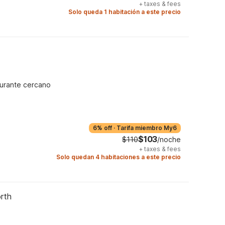
+
taxes & fees
Solo queda 1 habitación a este precio
urante cercano
6% off
·
Tarifa miembro My6
$103
$110
/noche
+
taxes & fees
Solo quedan 4 habitaciones a este precio
rth