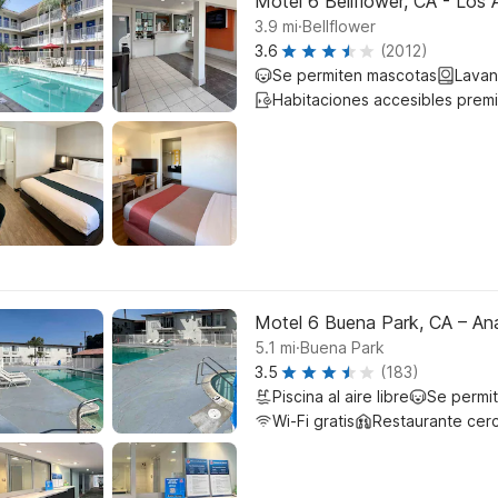
Motel 6 Bellflower, CA - Los 
.
3.9
mi
Bellflower
3.6
(2012)
Se permiten mascotas
Lavan
Habitaciones accesibles prem
Motel 6 Buena Park, CA – An
.
5.1
mi
Buena Park
3.5
(183)
Piscina al aire libre
Se permi
Wi-Fi gratis
Restaurante cer