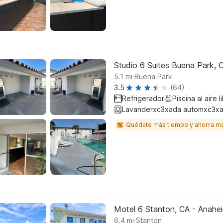
Studio 6 Suites Buena Park,
.
5.1
mi
Buena Park
3.5
(64)
Refrigerador
Piscina al aire l
Lavanderxc3xada automxc3xa
Quédate más tiempo y ahorra m
Motel 6 Stanton, CA - Anahe
.
6.4
mi
Stanton