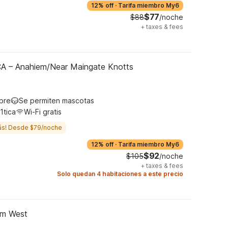
12% off
·
Tarifa miembro My6
$77
$88
/noche
+
taxes & fees
 CA – Anahiem/Near Maingate Knotts
ibre
Se permiten mascotas
1tica
Wi-Fi gratis
ás! Desde $79/noche
12% off
·
Tarifa miembro My6
$92
$105
/noche
+
taxes & fees
Solo quedan 4 habitaciones a este precio
im West