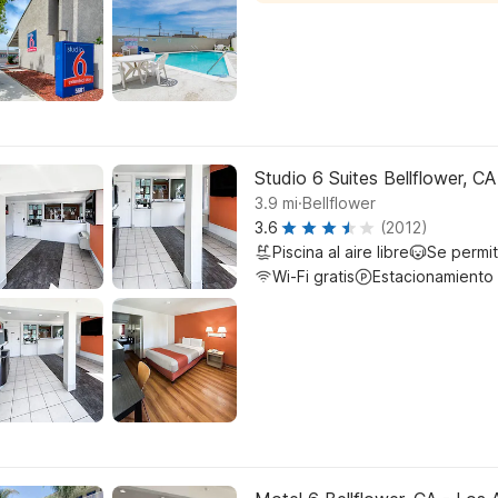
Studio 6 Suites Bellflower, C
.
3.9
mi
Bellflower
3.6
(2012)
Piscina al aire libre
Se permi
Wi-Fi gratis
Estacionamiento