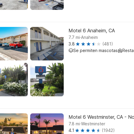
Motel 6 Anaheim, CA
.
7.7
mi
Anaheim
3.8
(481)
Se permiten mascotas
Resta
Motel 6 Westminster, CA - No
.
7.8
mi
Westminster
4.1
(1942)