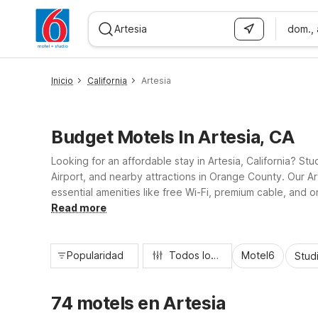
dom.,
WIZARD MEMBER
Inicio
California
Artesia
Budget Motels In Artesia, CA
Looking for an affordable stay in Artesia, California? 
Airport, and nearby attractions in Orange County. Our A
essential amenities like free Wi-Fi, premium cable, and 
Motel 6 properties in Santa Ana, Buena Park, Stanton, an
Read more
Popularidad
Todos los filtros
Motel6
Stud
74 motels en Artesia