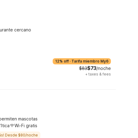
urante cercano
12% off
·
Tarifa miembro My6
$73
$83
/noche
+
taxes & fees
permiten mascotas
1tica
Wi-Fi gratis
ás! Desde $80/noche