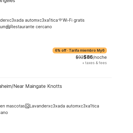
Angeles
derxc3xada automxc3xa1tica
Wi-Fi gratis
ium
Restaurante cercano
6% off
·
Tarifa miembro My6
$86
$92
/noche
+
taxes & fees
aheim/Near Maingate Knotts
ten mascotas
Lavanderxc3xada automxc3xa1tica
cano