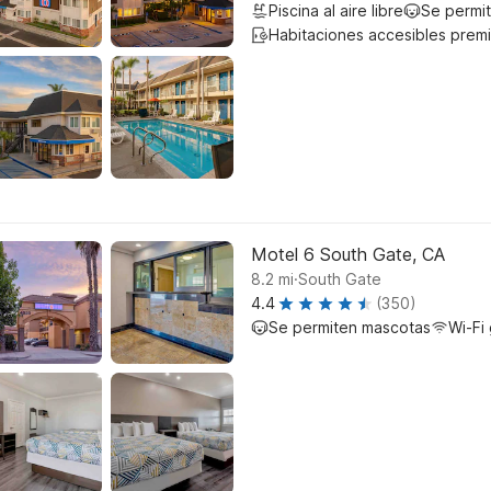
Piscina al aire libre
Se permi
Habitaciones accesibles prem
Motel 6 South Gate, CA
.
8.2
mi
South Gate
4.4
(350)
Se permiten mascotas
Wi-Fi 