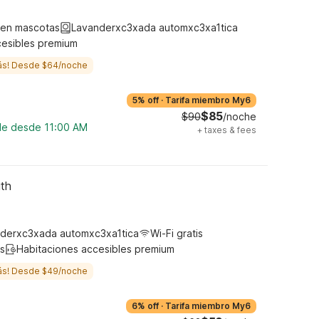
ten mascotas
Lavanderxc3xada automxc3xa1tica
cesibles premium
ás! Desde $64/noche
5% off
·
Tarifa miembro My6
$85
$90
/noche
ble desde 11:00 AM
+
taxes & fees
uth
derxc3xada automxc3xa1tica
Wi-Fi gratis
s
Habitaciones accesibles premium
ás! Desde $49/noche
6% off
·
Tarifa miembro My6