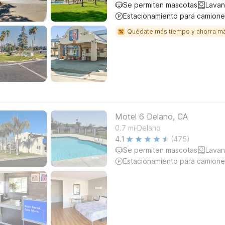
Se permiten mascotas
Lavan
Estacionamiento para camione
Quédate más tiempo y ahorra m
Motel 6 Delano, CA
.
0.7
mi
Delano
4.1
(475)
Se permiten mascotas
Lavan
Estacionamiento para camione