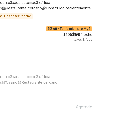
derxc3xada automxc3xa1tica
s
Restaurante cercano
Construido recientemente
ás! Desde $91/noche
5% off
·
Tarifa miembro My6
$99
$105
/noche
+
taxes & fees
derxc3xada automxc3xa1tica
s
Casino
Restaurante cercano
Agotado