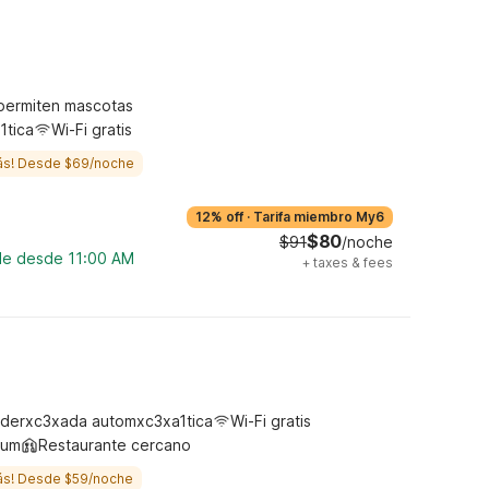
permiten mascotas
1tica
Wi-Fi gratis
ás! Desde $69/noche
12% off
·
Tarifa miembro My6
$80
$91
/noche
ble desde 11:00 AM
+
taxes & fees
derxc3xada automxc3xa1tica
Wi-Fi gratis
ium
Restaurante cercano
ás! Desde $59/noche