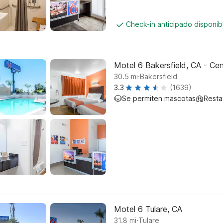
Check-in anticipado disponi
Motel 6 Bakersfield, CA - Cen
.
30.5
mi
Bakersfield
3.3
(1639)
Se permiten mascotas
Resta
Motel 6 Tulare, CA
.
31.8
mi
Tulare