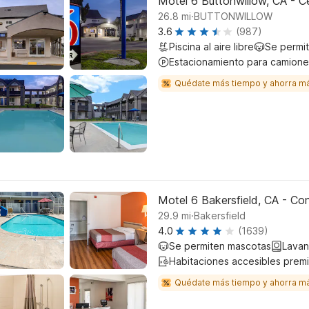
Motel 6 Buttonwillow, CA - Ce
.
26.8
mi
BUTTONWILLOW
3.6
(987)
Piscina al aire libre
Se permi
Estacionamiento para camione
Quédate más tiempo y ahorra m
Motel 6 Bakersfield, CA - Co
.
29.9
mi
Bakersfield
4.0
(1639)
Se permiten mascotas
Lavan
Habitaciones accesibles prem
Quédate más tiempo y ahorra m