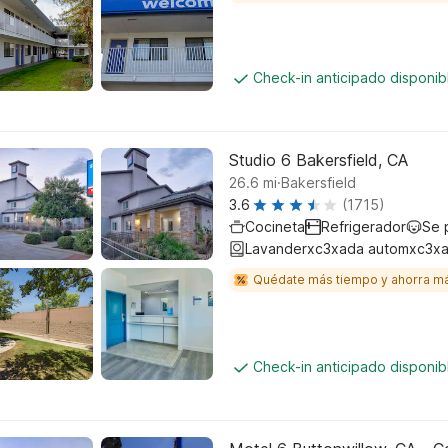
Check-in anticipado disponi
Studio 6 Bakersfield, CA
.
26.6
mi
Bakersfield
3.6
(1715)
Cocineta
Refrigerador
Se 
Lavanderxc3xada automxc3xa
Quédate más tiempo y ahorra m
Check-in anticipado disponi