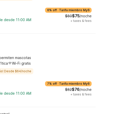
6% off
·
Tarifa miembro My6
$75
$80
/noche
ble desde 11:00 AM
+
taxes & fees
permiten mascotas
1tica
Wi-Fi gratis
ás! Desde $64/noche
7% off
·
Tarifa miembro My6
$76
$82
/noche
ble desde 11:00 AM
+
taxes & fees