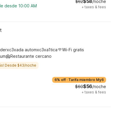
$58
$62
/noche
ble desde 10:00 AM
+
taxes & fees
t
derxc3xada automxc3xa1tica
Wi-Fi gratis
ium
Restaurante cercano
ás! Desde $43/noche
6% off
·
Tarifa miembro My6
$56
$60
/noche
+
taxes & fees