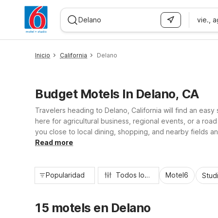
vie., 
WIZARD MEMBER
Inicio
California
Delano
Budget Motels In Delano, CA
Travelers heading to Delano, California will find an ea
here for agricultural business, regional events, or a ro
you close to local dining, shopping, and nearby fields an
laundry, and pet-friendly rooms, all designed to delive
Read more
Popularidad
Todos los filtros
Motel6
Stud
15 motels en Delano