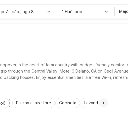
Mejo
ago 7
–
sáb., ago 8
1 Huésped
sy stopover in the heart of farm country with budget-friendly comfo
ad trip through the Central Valley, Motel 6 Delano, CA on Cecil Aven
d packing houses. Enjoy essential amenities like free Wi-Fi, refresh
r value and convenience.
Piscina al aire libre
Cocineta
Lavandería automática
io6