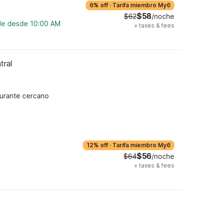
6% off
·
Tarifa miembro My6
$58
$62
/noche
ble desde 10:00 AM
+
taxes & fees
tral
urante cercano
12% off
·
Tarifa miembro My6
$56
$64
/noche
+
taxes & fees