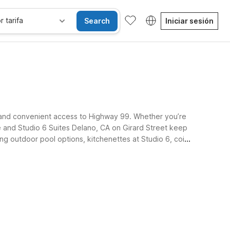
r tarifa
Search
Iniciar sesión
rt and convenient access to Highway 99. Whether you’re
ue and Studio 6 Suites Delano, CA on Girard Street keep
ing outdoor pool options, kitchenettes at Studio 6, coin
Habitaciones accesibles
Wi-Fi
Niños se alojan gratis