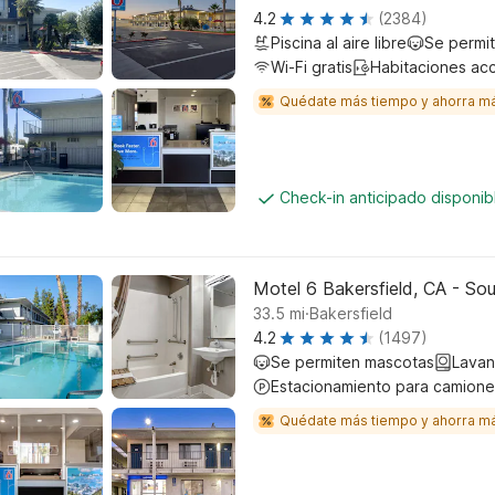
4.2
(2384)
Piscina al aire libre
Se permi
Wi-Fi gratis
Habitaciones ac
Quédate más tiempo y ahorra m
Check-in anticipado disponi
Motel 6 Bakersfield, CA - So
.
33.5
mi
Bakersfield
4.2
(1497)
Se permiten mascotas
Lavan
Estacionamiento para camione
Quédate más tiempo y ahorra m