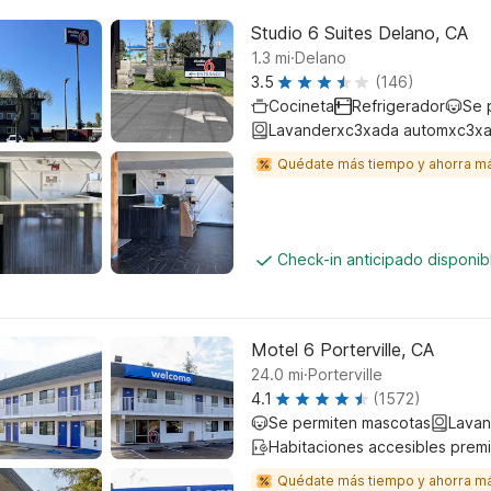
Studio 6 Suites Delano, CA
.
1.3
mi
Delano
3.5
(146)
Cocineta
Refrigerador
Se 
Lavanderxc3xada automxc3xa
Quédate más tiempo y ahorra m
Check-in anticipado disponi
Motel 6 Porterville, CA
.
24.0
mi
Porterville
4.1
(1572)
Se permiten mascotas
Lavan
Habitaciones accesibles prem
Quédate más tiempo y ahorra m