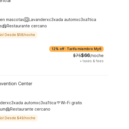
ntral
ten mascotas
Lavanderxc3xada automxc3xa1tica
s
Restaurante cercano
ás! Desde $58/noche
12% off
·
Tarifa miembro My6
$66
$75
/noche
+
taxes & fees
nvention Center
derxc3xada automxc3xa1tica
Wi-Fi gratis
ium
Restaurante cercano
ás! Desde $49/noche