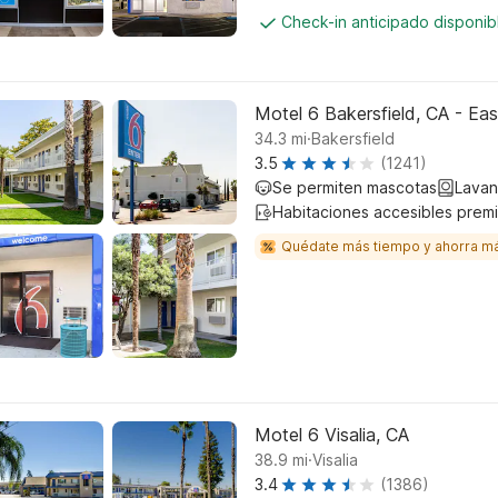
Check-in anticipado disponi
Motel 6 Bakersfield, CA - Eas
.
34.3
mi
Bakersfield
3.5
(1241)
Se permiten mascotas
Lavan
Habitaciones accesibles prem
Quédate más tiempo y ahorra m
Motel 6 Visalia, CA
.
38.9
mi
Visalia
3.4
(1386)