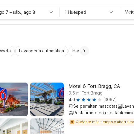
Mejo
ago 7
–
sáb., ago 8
1 Huésped
ineta
Lavandería automática
Habitaciones accesibles
Wi
Motel 6 Fort Bragg, CA
.
0.6
mi
Fort Bragg
4.0
(3067)
Se permiten mascotas
Lavan
Restaurante en el establecimi
Quédate más tiempo y ahorra m