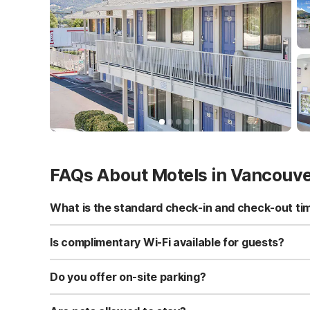
FAQs About Motels in Vancouv
What is the standard check-in and check-out ti
Standard check-in time is at 3:00 PM, and check-out is a
Is complimentary Wi-Fi available for guests?
Yes, we provide complimentary high-speed Wi-Fi access 
Do you offer on-site parking?
Yes, free self-parking is available on-site for all our gue