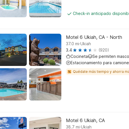
Check-in anticipado disponi
Motel 6 Ukiah, CA - North
.
37.0
mi
Ukiah
3.4
(920)
Cocineta
Se permiten masco
Estacionamiento para camione
Quédate más tiempo y ahorra m
Motel 6 Ukiah, CA
.
38.7
mi
Ukiah