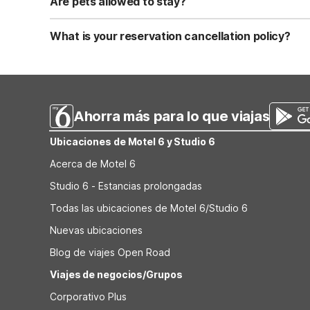
Are pets allowed to stay?
Yes, we are a pet-friendly property. A maximum of two 
applicable fees.
What is your reservation cancellation policy?
Standard reservations must be canceled at least 24 hour
strict or different cancellation terms.
Ahorra más para lo que viajas
Ubicaciones de Motel 6 y Studio 6
Acerca de Motel 6
Studio 6 - Estancias prolongadas
Todas las ubicaciones de Motel 6/Studio 6
Nuevas ubicaciones
Blog de viajes Open Road
Viajes de negocios/Grupos
Corporativo Plus