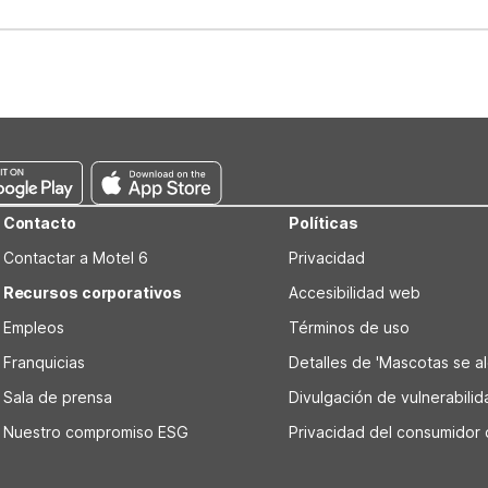
well-behaved pets are welcome per room. Please check with the fro
s prior to the arrival date to avoid a penalty fee. Non-refundable
Contacto
Políticas
Contactar a Motel 6
Privacidad
Recursos corporativos
Accesibilidad web
Empleos
Términos de uso
Franquicias
Detalles de 'Mascotas se alo
Sala de prensa
Divulgación de vulnerabili
Nuestro compromiso ESG
Privacidad del consumidor 