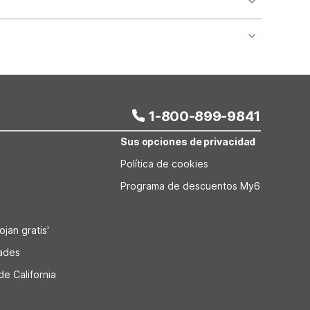
nt desk regarding specific pet policies and any
 bookings and special promotional rates may have
1-800-899-9841
Sus opciones de privacidad
Política de cookies
Programa de descuentos My6
jan gratis'
dades
de California