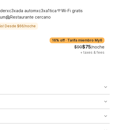
derxc3xada automxc3xa1tica
Wi-Fi gratis
ium
Restaurante cercano
ás! Desde $66/noche
16% off
·
Tarifa miembro My6
$75
$90
/noche
+
taxes & fees
o availability and may incur additional charges.
 areas of the property.
bility.