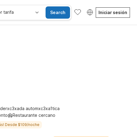
r tarifa
Search
Iniciar sesión
-Fi
Niños se alojan gratis
derxc3xada automxc3xa1tica
ento
Restaurante cercano
ás! Desde $109/noche