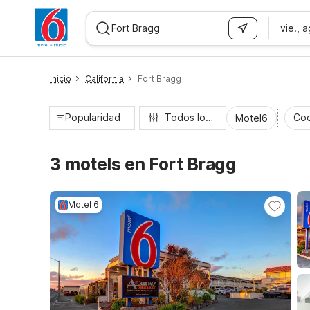
vie., 
WIZARD MEMBER
Inicio
California
Fort Bragg
Popularidad
Todos los filtros
Coc
Motel6
3 motels en Fort Bragg
Motel 6