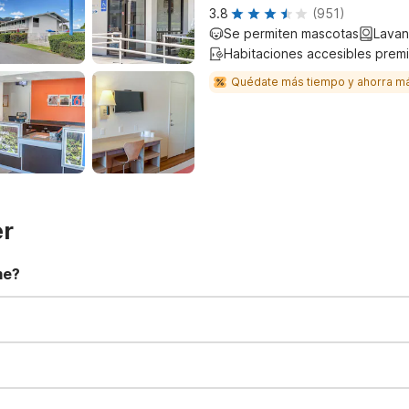
3.8
(951)
Se permiten mascotas
Lavan
Habitaciones accesibles prem
Quédate más tiempo y ahorra m
er
me?
t 11:00 AM. Early check-in and late check-out requests are subject t
for all registered guests in their rooms and throughout the common
sts. We also offer parking spaces for larger vehicles, subject to availa