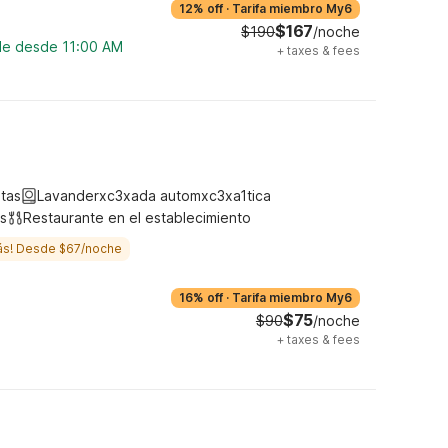
12% off
·
Tarifa miembro My6
$167
$190
/noche
ble desde 11:00 AM
+
taxes & fees
tas
Lavanderxc3xada automxc3xa1tica
s
Restaurante en el establecimiento
ás! Desde $67/noche
16% off
·
Tarifa miembro My6
$75
$90
/noche
+
taxes & fees