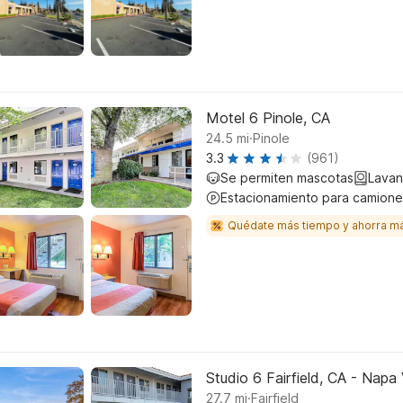
Motel 6 Pinole, CA
.
24.5
mi
Pinole
3.3
(961)
Se permiten mascotas
Lavan
Estacionamiento para camione
Quédate más tiempo y ahorra m
Studio 6 Fairfield, CA - Napa 
.
27.7
mi
Fairfield