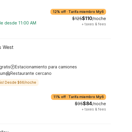
12% off
·
Tarifa miembro My6
$110
$125
/noche
ble desde 11:00 AM
+
taxes & fees
gs West
gratis
Estacionamiento para camiones
ium
Restaurante cercano
ás! Desde $66/noche
11% off
·
Tarifa miembro My6
$84
$95
/noche
+
taxes & fees