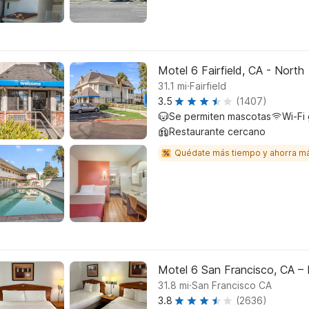
Motel 6 Fairfield, CA - North
.
31.1
mi
Fairfield
3.5
(1407)
Se permiten mascotas
Wi-Fi 
Restaurante cercano
Quédate más tiempo y ahorra m
Motel 6 San Francisco, CA –
.
31.8
mi
San Francisco CA
3.8
(2636)