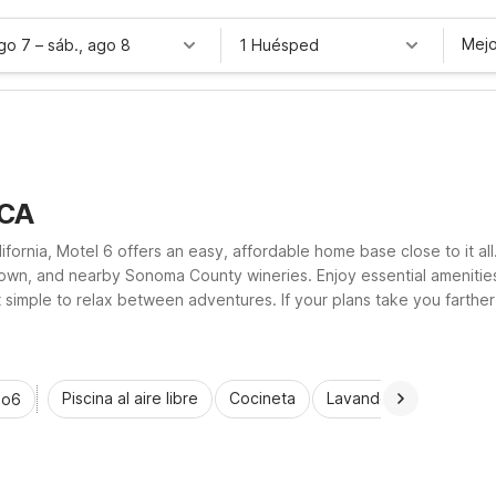
Mejo
ago 7
–
sáb., ago 8
1 Huésped
 CA
ornia, Motel 6 offers an easy, affordable home base close to it al
own, and nearby Sonoma County wineries. Enjoy essential amenities 
t simple to relax between adventures. If your plans take you farth
mfort and value across the region.
Piscina al aire libre
Cocineta
Lavandería automática
io6