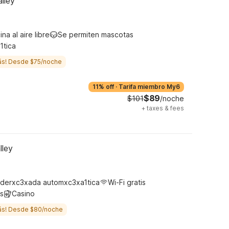
lley
ina al aire libre
Se permiten mascotas
1tica
ás! Desde $75/noche
11% off
·
Tarifa miembro My6
$89
$101
/noche
+
taxes & fees
lley
derxc3xada automxc3xa1tica
Wi-Fi gratis
s
Casino
ás! Desde $80/noche