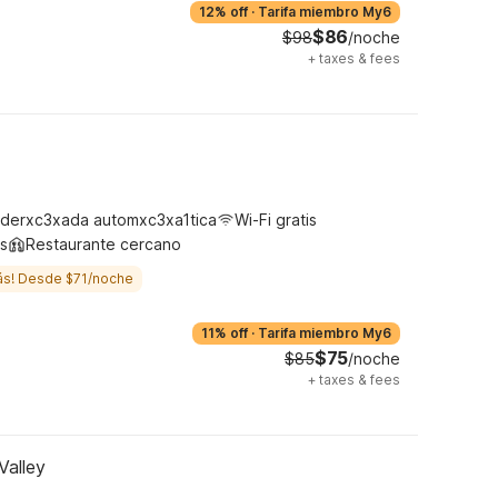
12% off
·
Tarifa miembro My6
$86
$98
/noche
+
taxes & fees
derxc3xada automxc3xa1tica
Wi-Fi gratis
s
Restaurante cercano
ás! Desde $71/noche
11% off
·
Tarifa miembro My6
$75
$85
/noche
+
taxes & fees
Valley