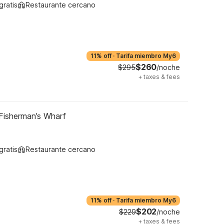
gratis
Restaurante cercano
11% off
·
Tarifa miembro My6
$260
$295
/noche
+
taxes & fees
Fisherman’s Wharf
gratis
Restaurante cercano
11% off
·
Tarifa miembro My6
$202
$229
/noche
+
taxes & fees