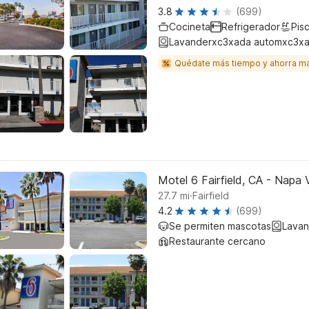
3.8
(699)
Cocineta
Refrigerador
Pisc
Lavanderxc3xada automxc3xa
Quédate más tiempo y ahorra m
Motel 6 Fairfield, CA - Napa 
.
27.7
mi
Fairfield
4.2
(699)
Se permiten mascotas
Lavan
Restaurante cercano