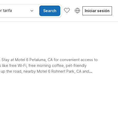
r tarifa
Search
Iniciar sesión
l. Stay at Motel 6 Petaluma, CA for convenient access to
like free Wi-Fi, free morning coffee, pet-friendly
er up the road, nearby Motel 6 Rohnert Park, CA and
Habitaciones accesibles
Wi-Fi
Niños se alojan gratis