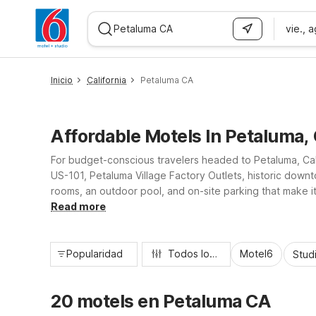
vie., 
WIZARD MEMBER
Inicio
California
Petaluma CA
Affordable Motels In Petaluma,
For budget-conscious travelers headed to Petaluma, Calif
US-101, Petaluma Village Factory Outlets, historic downt
rooms, an outdoor pool, and on-site parking that make i
Motel 6 Santa Rosa - South provide the same reliable co
Read more
Popularidad
Todos los filtros
Motel6
Stud
20 motels en Petaluma CA