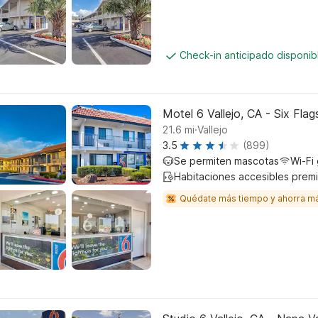
Check-in anticipado disponi
Motel 6 Vallejo, CA - Six Fla
.
21.6
mi
Vallejo
3.5
(899)
Se permiten mascotas
Wi-Fi 
Habitaciones accesibles prem
Quédate más tiempo y ahorra m