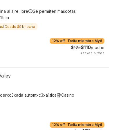
ina al aire libre
Se permiten mascotas
1tica
ás! Desde $91/noche
12% off
·
Tarifa miembro My6
$110
$125
/noche
+
taxes & fees
Valley
derxc3xada automxc3xa1tica
Casino
12% off
·
Tarifa miembro My6