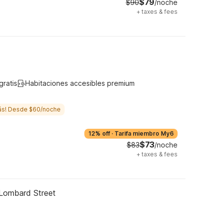
$79
$90
/noche
+
taxes & fees
gratis
Habitaciones accesibles premium
ás! Desde $60/noche
12% off
·
Tarifa miembro My6
$73
$83
/noche
+
taxes & fees
 Lombard Street