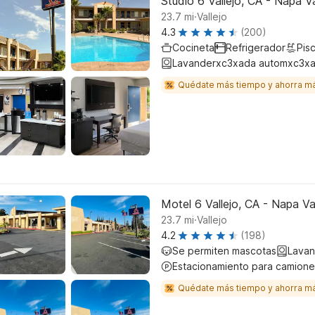
Studio 6 Vallejo, CA - Napa Va
.
23.7
mi
Vallejo
4.3
(200)
Cocineta
Refrigerador
Pisc
Lavanderxc3xada automxc3xa
Quédate más tiempo y ahorra m
Motel 6 Vallejo, CA - Napa Va
.
23.7
mi
Vallejo
4.2
(198)
Se permiten mascotas
Lavan
Estacionamiento para camione
Quédate más tiempo y ahorra m