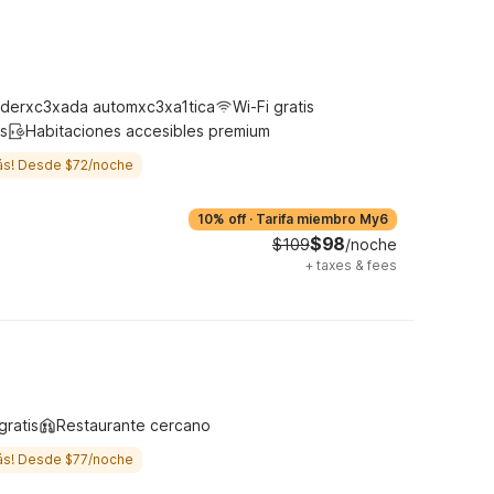
derxc3xada automxc3xa1tica
Wi-Fi gratis
s
Habitaciones accesibles premium
ás! Desde $72/noche
10% off
·
Tarifa miembro My6
$98
$109
/noche
+
taxes & fees
gratis
Restaurante cercano
ás! Desde $77/noche