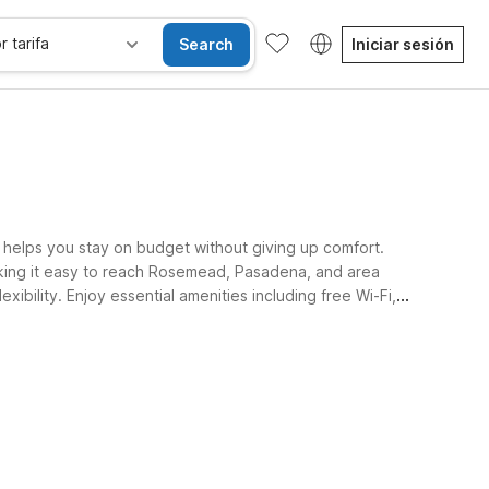
r tarifa
Search
Iniciar sesión
6 helps you stay on budget without giving up comfort.
king it easy to reach Rosemead, Pasadena, and area
bility. Enjoy essential amenities including free Wi-Fi,
Habitaciones accesibles
Wi-Fi
Niños se alojan gratis