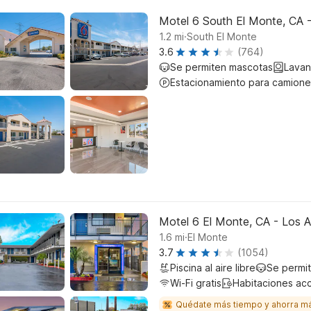
Motel 6 South El Monte, CA 
.
1.2
mi
South El Monte
3.6
(764)
Se permiten mascotas
Lavan
Estacionamiento para camione
Motel 6 El Monte, CA - Los 
.
1.6
mi
El Monte
3.7
(1054)
Piscina al aire libre
Se permi
Wi-Fi gratis
Habitaciones ac
Quédate más tiempo y ahorra m