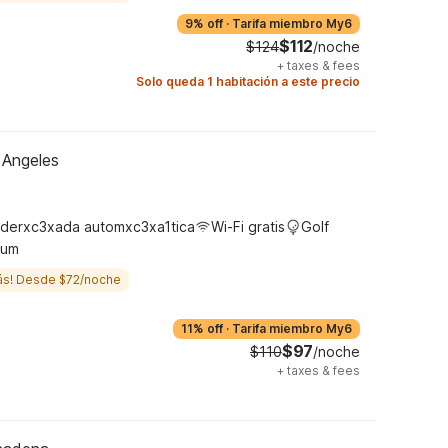
9% off
·
Tarifa miembro My6
$112
$124
/noche
+
taxes & fees
Solo queda 1 habitación a este precio
 Angeles
derxc3xada automxc3xa1tica
Wi-Fi gratis
Golf
ium
ás! Desde $72/noche
11% off
·
Tarifa miembro My6
$97
$110
/noche
+
taxes & fees