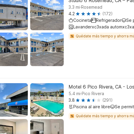
Studio 6 Rosemead, CA – Pa
.
3.3
mi
Rosemead
4.2
(172)
Cocineta
Refrigerador
Se 
Lavanderxc3xada automxc3xa
Quédate más tiempo y ahorra m
Motel 6 Pico Rivera, CA - Lo
.
5.4
mi
Pico Rivera
3.8
(291)
Piscina al aire libre
Se permi
Quédate más tiempo y ahorra m