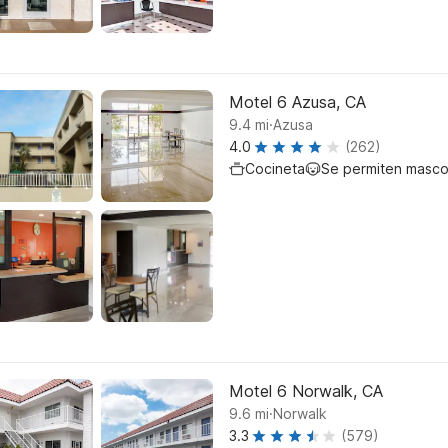
Motel 6 Azusa, CA
.
9.4
mi
Azusa
4.0
(262)
Cocineta
Se permiten masco
Motel 6 Norwalk, CA
.
9.6
mi
Norwalk
3.3
(579)