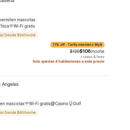
sadena
permiten mascotas
1tica
Wi-Fi gratis
ás! Desde $94/noche
11% off
·
Tarifa miembro My6
$106
$120
/noche
+
taxes & fees
Solo quedan 4 habitaciones a este precio
s Angeles
ten mascotas
Wi-Fi gratis
Casino
Golf
ás! Desde $90/noche