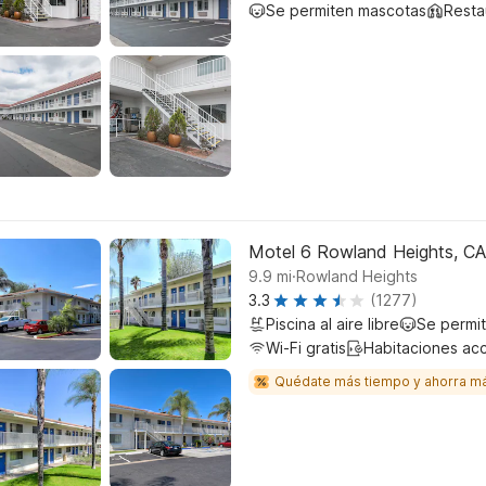
Se permiten mascotas
Resta
Motel 6 Rowland Heights, CA
.
9.9
mi
Rowland Heights
3.3
(1277)
Piscina al aire libre
Se permi
Wi-Fi gratis
Habitaciones ac
Quédate más tiempo y ahorra m