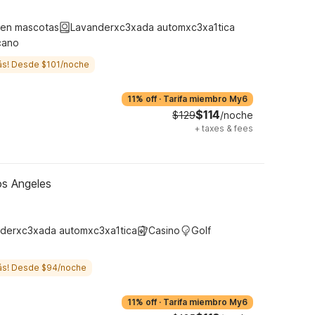
ten mascotas
Lavanderxc3xada automxc3xa1tica
cano
ás! Desde $101/noche
11% off
·
Tarifa miembro My6
$114
$129
/noche
+
taxes & fees
os Angeles
derxc3xada automxc3xa1tica
Casino
Golf
ás! Desde $94/noche
11% off
·
Tarifa miembro My6