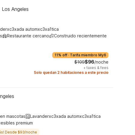
- Los Angeles
derxc3xada automxc3xa1tica
s
Restaurante cercano
Construido recientemente
11% off
·
Tarifa miembro My6
$96
$109
/noche
+
taxes & fees
Solo quedan 2 habitaciones a este precio
Angeles
ten mascotas
Lavanderxc3xada automxc3xa1tica
cesibles premium
ás! Desde $93/noche