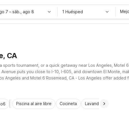
Mejo
ago 7
–
sáb., ago 8
1 Huésped
e, CA
s, a sports tournament, or a quick getaway near Los Angeles, Motel 
e Avenue puts you close to I-10, I-605, and downtown El Monte, ma
Los Angeles and Motel 6 Rosemead, CA - Los Angeles offer added flexi
 relax and save more.
Piscina al aire libre
Cocineta
Lavandería automática
io6