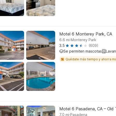
Motel 6 Monterey Park, CA
.
6.6
mi
Monterey Park
3.5
(609)
Se permiten mascotas
Lavan
Quédate más tiempo y ahorra m
Motel 6 Pasadena, CA – Old
.
7.0
mi
Pasadena