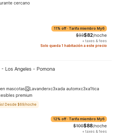
urante cercano
11% off
·
Tarifa miembro My6
$82
$93
/noche
+
taxes & fees
Solo queda 1 habitación a este precio
 - Los Angeles - Pomona
ten mascotas
Lavanderxc3xada automxc3xa1tica
cesibles premium
ás! Desde $69/noche
12% off
·
Tarifa miembro My6
$88
$100
/noche
+
taxes & fees