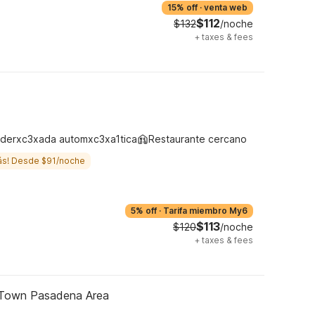
15% off
·
venta web
$112
$132
/noche
+
taxes & fees
derxc3xada automxc3xa1tica
Restaurante cercano
ás! Desde $91/noche
5% off
·
Tarifa miembro My6
$113
$120
/noche
+
taxes & fees
 Town Pasadena Area