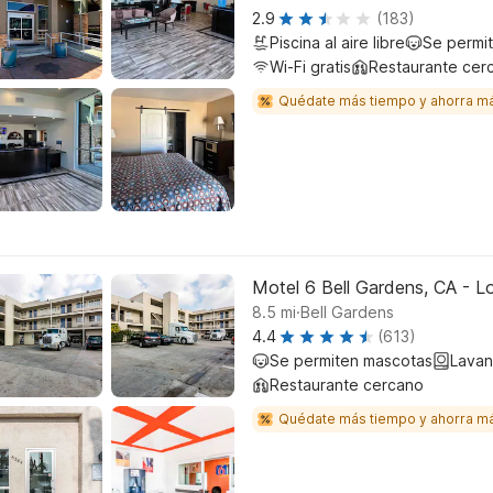
2.9
(183)
Piscina al aire libre
Se permi
Wi-Fi gratis
Restaurante cer
Quédate más tiempo y ahorra m
Motel 6 Bell Gardens, CA - L
.
8.5
mi
Bell Gardens
4.4
(613)
Se permiten mascotas
Lavan
Restaurante cercano
Quédate más tiempo y ahorra m