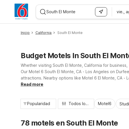
vie., 
WIZARD MEMBER
Inicio
California
South El Monte
Budget Motels In South El Mont
Whether visiting South El Monte, California for busines
Our Motel 6 South El Monte, CA - Los Angeles on Durfe
attractions. Nearby options like Motel 6 El Monte, CA - 
convenient parking, and pet-friendly rooms, so you can
Read more
Popularidad
Todos los filtros
Motel6
Stud
78 motels en South El Monte