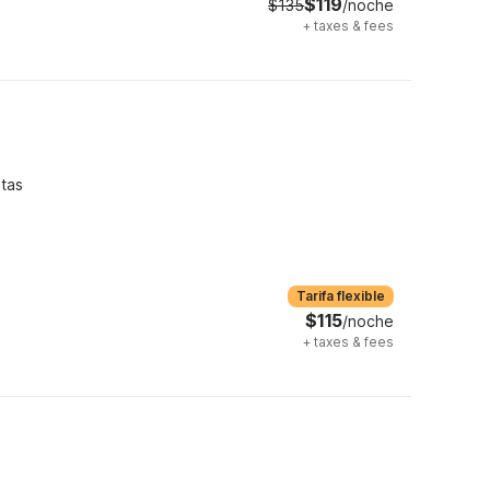
$119
$135
/noche
+
taxes & fees
tas
Tarifa flexible
$115
/noche
+
taxes & fees