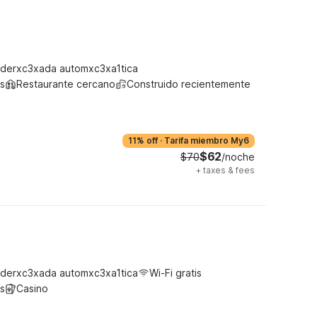
derxc3xada automxc3xa1tica
s
Restaurante cercano
Construido recientemente
11% off
·
Tarifa miembro My6
$62
$70
/noche
+
taxes & fees
derxc3xada automxc3xa1tica
Wi-Fi gratis
s
Casino