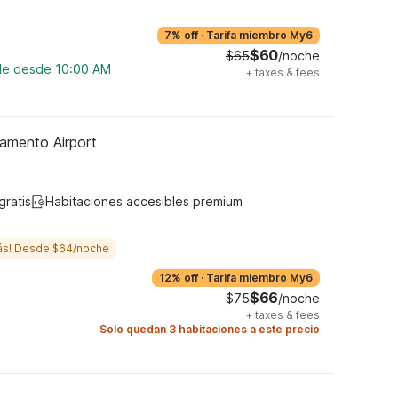
7% off
·
Tarifa miembro My6
$60
$65
/noche
ble desde 10:00 AM
+
taxes & fees
amento Airport
gratis
Habitaciones accesibles premium
ás! Desde $64/noche
12% off
·
Tarifa miembro My6
$66
$75
/noche
+
taxes & fees
Solo quedan 3 habitaciones a este precio