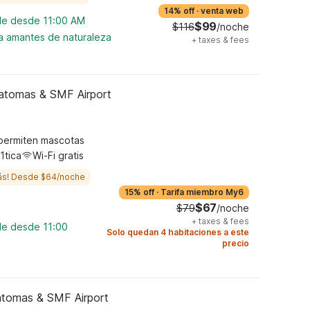
14% off
·
venta web
ble desde 11:00 AM
$99
$116
/noche
ra amantes de naturaleza
+
taxes & fees
atomas & SMF Airport
permiten mascotas
1tica
Wi-Fi gratis
ás! Desde $64/noche
15% off
·
Tarifa miembro My6
$67
$79
/noche
+
taxes & fees
le desde 11:00
Solo quedan 4 habitaciones a este
precio
atomas & SMF Airport