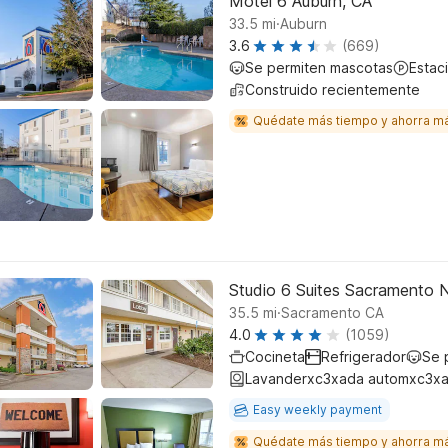
Motel 6 Auburn, CA
.
33.5
mi
Auburn
3.6
(669)
Se permiten mascotas
Estac
Construido recientemente
Quédate más tiempo y ahorra m
Studio 6 Suites Sacramento 
.
35.5
mi
Sacramento CA
4.0
(1059)
Cocineta
Refrigerador
Se 
Lavanderxc3xada automxc3xa
Easy weekly payment
Quédate más tiempo y ahorra m