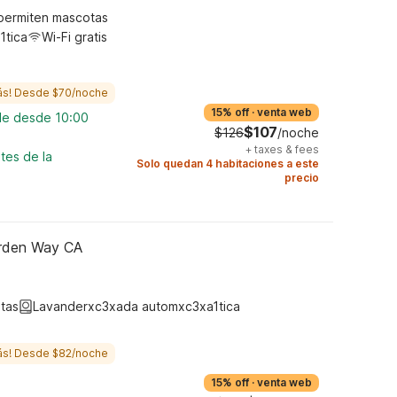
permiten mascotas
1tica
Wi-Fi gratis
ás! Desde $70/noche
15% off
·
venta web
ble desde 10:00
$107
$126
/noche
+
taxes & fees
tes de la
Solo quedan 4 habitaciones a este
precio
Arden Way CA
tas
Lavanderxc3xada automxc3xa1tica
ás! Desde $82/noche
15% off
·
venta web