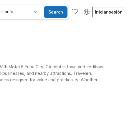
r tarifa
Search
Iniciar sesión
ith Motel 6 Yuba City, CA right in town and additional
l businesses, and nearby attractions. Travelers
 rooms designed for value and practicality. Whether
welcoming.
Habitaciones accesibles
Wi-Fi
Niños se alojan gratis