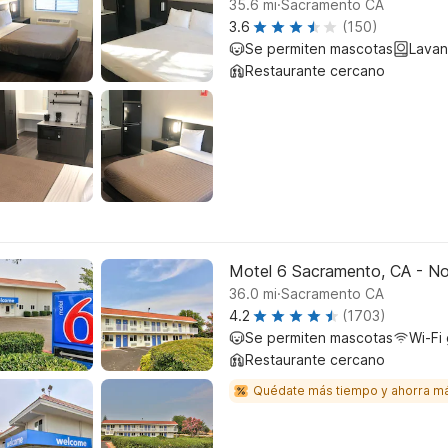
.
35.6
mi
Sacramento CA
3.6
(150)
Se permiten mascotas
Lavan
Restaurante cercano
Motel 6 Sacramento, CA - No
.
36.0
mi
Sacramento CA
4.2
(1703)
Se permiten mascotas
Wi-Fi 
Restaurante cercano
Quédate más tiempo y ahorra m