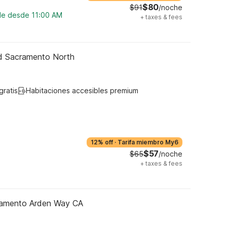
$80
$91
/noche
ble desde 11:00 AM
+
taxes & fees
ld Sacramento North
gratis
Habitaciones accesibles premium
12% off
·
Tarifa miembro My6
$57
$65
/noche
+
taxes & fees
ramento Arden Way CA