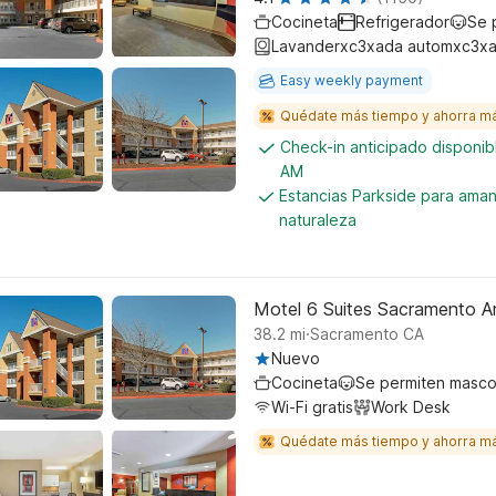
Cocineta
Refrigerador
Se 
Lavanderxc3xada automxc3xa
Easy weekly payment
Quédate más tiempo y ahorra m
Check-in anticipado disponi
AM
Estancias Parkside para aman
naturaleza
Motel 6 Suites Sacramento 
.
38.2
mi
Sacramento CA
Nuevo
Cocineta
Se permiten masco
Wi-Fi gratis
Work Desk
Quédate más tiempo y ahorra m