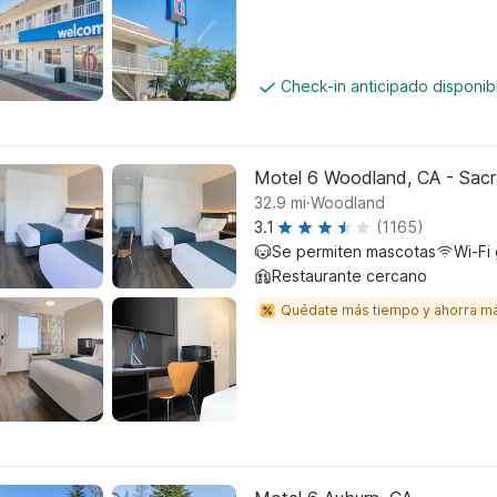
Check-in anticipado disponi
Motel 6 Woodland, CA - Sacr
.
32.9
mi
Woodland
3.1
(1165)
Se permiten mascotas
Wi-Fi 
Restaurante cercano
Quédate más tiempo y ahorra m