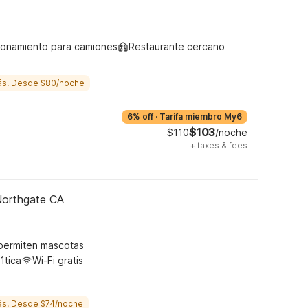
ionamiento para camiones
Restaurante cercano
ás! Desde $80/noche
6% off
·
Tarifa miembro My6
$103
$110
/noche
+
taxes & fees
Northgate CA
permiten mascotas
1tica
Wi-Fi gratis
ás! Desde $74/noche