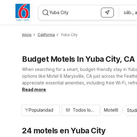
sáb., 
WIZARD MEMBER
Inicio
California
Yuba City
Budget Motels In Yuba City, CA
When searching for a smart, budget-friendly stay in Yuba
options like Motel 6 Marysville, CA just across the Feat
appreciate essential amenities, including free Wi-Fi, re
you’re passing through, working nearby, or exploring No
Read more
Popularidad
Todos los filtros
Motel6
Stud
24 motels en Yuba City