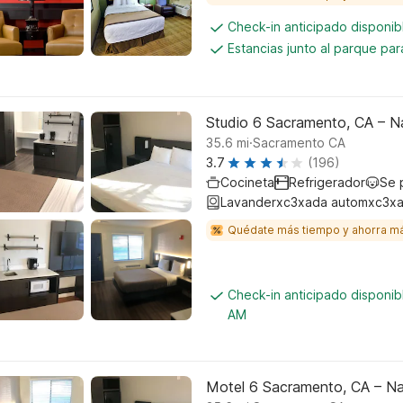
Check-in anticipado disponi
Estancias junto al parque pa
Studio 6 Sacramento, CA – N
.
35.6
mi
Sacramento CA
3.7
(196)
Cocineta
Refrigerador
Se 
Lavanderxc3xada automxc3xa
Quédate más tiempo y ahorra m
Check-in anticipado disponib
AM
Motel 6 Sacramento, CA – N