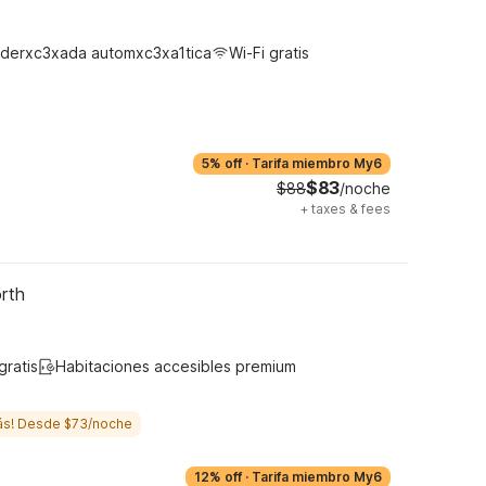
derxc3xada automxc3xa1tica
Wi-Fi gratis
5% off
·
Tarifa miembro My6
$83
$88
/noche
+
taxes & fees
rth
gratis
Habitaciones accesibles premium
ás! Desde $73/noche
12% off
·
Tarifa miembro My6