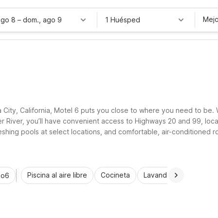
Mejo
ago 8
–
dom., ago 9
1 Huésped
 City, California, Motel 6 puts you close to where you need to be. W
her River, you’ll have convenient access to Highways 20 and 99, loca
freshing pools at select locations, and comfortable, air-conditioned
rthern California, Motel 6 keeps your stay simple, affordable, and 
Piscina al aire libre
Cocineta
Lavandería automática
io6