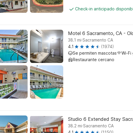
Check-in anticipado disponi
Motel 6 Sacramento, CA - O
.
38.1
mi
Sacramento CA
4.1
(1974)
Se permiten mascotas
Wi-Fi 
Restaurante cercano
Studio 6 Extended Stay Sac
.
38.2
mi
Sacramento CA
4.1
(1150)