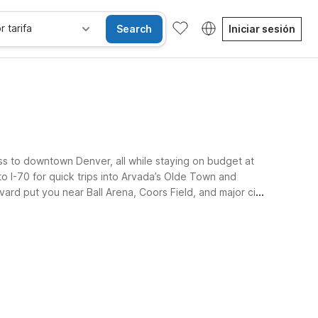
r tarifa
Search
Iniciar sesión
ss to downtown Denver, all while staying on budget at
o I-70 for quick trips into Arvada’s Olde Town and
ard put you near Ball Arena, Coors Field, and major city
Habitaciones accesibles
Wi-Fi
Niños se alojan gratis