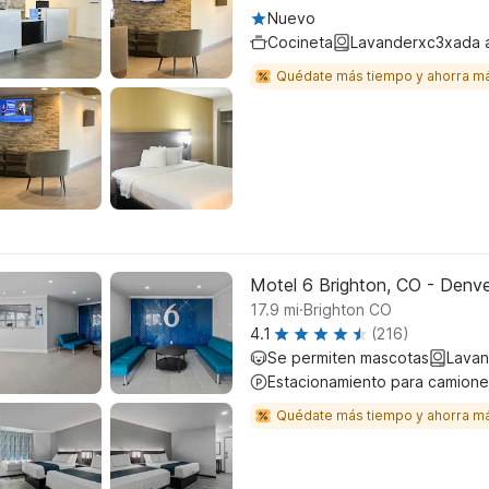
Nuevo
Cocineta
Lavanderxc3xada 
Quédate más tiempo y ahorra m
Motel 6 Brighton, CO - Denv
.
17.9
mi
Brighton CO
4.1
(216)
Se permiten mascotas
Lavan
Estacionamiento para camione
Quédate más tiempo y ahorra m