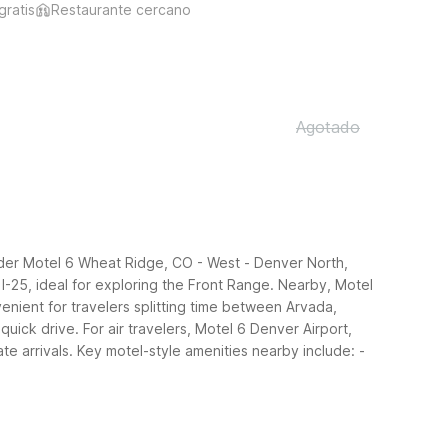
gratis
Restaurante cercano
Agotado
ider Motel 6 Wheat Ridge, CO - West - Denver North,
I-25, ideal for exploring the Front Range.
Nearby, Motel
nient for travelers splitting time between Arvada,
quick drive.
For air travelers, Motel 6 Denver Airport,
te arrivals.
Key motel-style amenities nearby include:
-