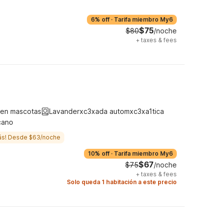
6% off
·
Tarifa miembro My6
$75
$80
/noche
+
taxes & fees
ten mascotas
Lavanderxc3xada automxc3xa1tica
cano
ás! Desde $63/noche
10% off
·
Tarifa miembro My6
$67
$75
/noche
+
taxes & fees
Solo queda 1 habitación a este precio