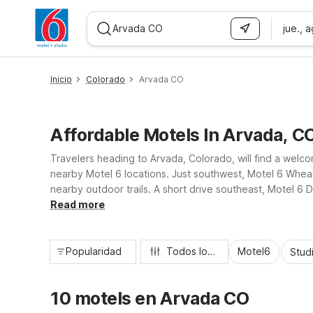
jue., 
WIZARD MEMBER
Inicio
Colorado
Arvada CO
Affordable Motels In Arvada, C
Travelers heading to Arvada, Colorado, will find a wel
nearby Motel 6 locations. Just southwest, Motel 6 Wheat
nearby outdoor trails. A short drive southeast, Motel 6
attractions, with essential amenities like free Wi-Fi, con
Read more
Popularidad
Todos los filtros
Motel6
Stud
10 motels en Arvada CO