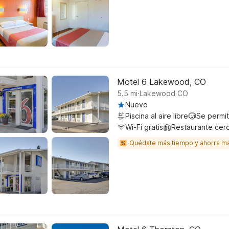
Motel 6 Lakewood, CO
.
5.5
mi
Lakewood CO
Nuevo
Piscina al aire libre
Se permi
Wi-Fi gratis
Restaurante cer
Quédate más tiempo y ahorra m