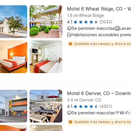
Motel 6 Wheat Ridge, CO - W
.
1.6
mi
Wheat Ridge
4.1
(2043)
Se permiten mascotas
Lavan
Habitaciones accesibles prem
Quédate más tiempo y ahorra m
Motel 6 Denver, CO – Down
.
3.4
mi
Denver CO
4.1
(4301)
Se permiten mascotas
Wi-Fi 
Quédate más tiempo y ahorra m