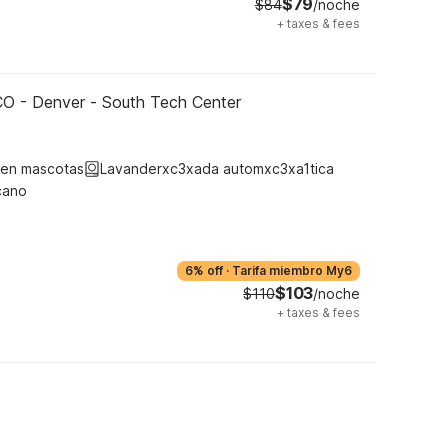
$79
$84
/noche
+
taxes & fees
CO - Denver - South Tech Center
ten mascotas
Lavanderxc3xada automxc3xa1tica
cano
6% off
·
Tarifa miembro My6
$103
$110
/noche
+
taxes & fees