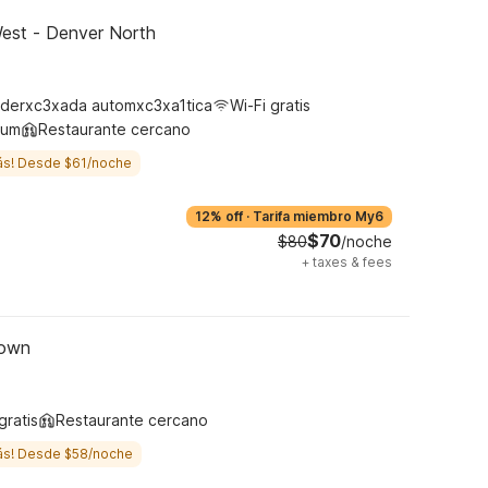
est - Denver North
derxc3xada automxc3xa1tica
Wi-Fi gratis
ium
Restaurante cercano
ás! Desde $61/noche
12% off
·
Tarifa miembro My6
$70
$80
/noche
+
taxes & fees
town
gratis
Restaurante cercano
ás! Desde $58/noche