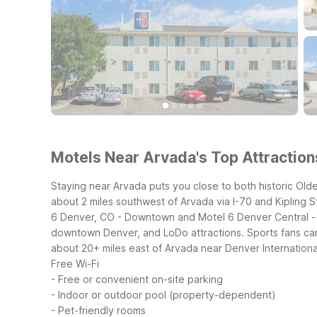
Motels Near Arvada's Top Attraction
Staying near Arvada puts you close to both historic Ol
about 2 miles southwest of Arvada via I-70 and Kipling St
6 Denver, CO - Downtown and Motel 6 Denver Central - F
downtown Denver, and LoDo attractions. Sports fans can 
about 20+ miles east of Arvada near Denver International A
Free Wi-Fi
- Free or convenient on-site parking
- Indoor or outdoor pool (property-dependent)
- Pet-friendly rooms