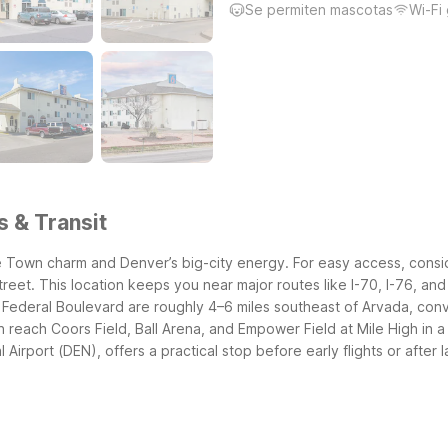
Se permiten mascotas
Wi-Fi 
s & Transit
de Town charm and Denver’s big-city energy. For easy access, cons
reet. This location keeps you near major routes like I-70, I-76, and 
ederal Boulevard are roughly 4–6 miles southeast of Arvada, conve
reach Coors Field, Ball Arena, and Empower Field at Mile High in a 
irport (DEN), offers a practical stop before early flights or after la