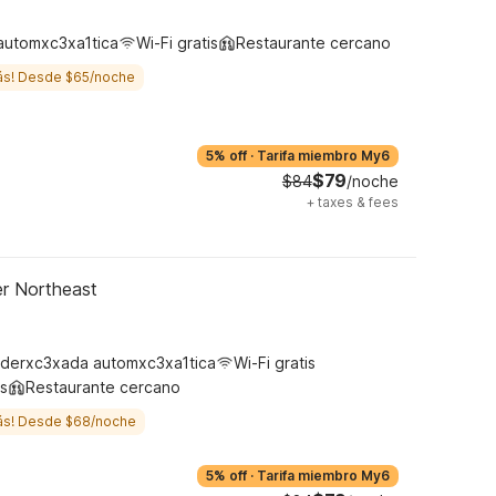
automxc3xa1tica
Wi-Fi gratis
Restaurante cercano
ás! Desde $65/noche
5% off
·
Tarifa miembro My6
$79
$84
/noche
+
taxes & fees
er Northeast
derxc3xada automxc3xa1tica
Wi-Fi gratis
s
Restaurante cercano
ás! Desde $68/noche
5% off
·
Tarifa miembro My6