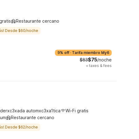
gratis
Restaurante cercano
ás! Desde $60/noche
9% off
·
Tarifa miembro My6
$75
$83
/noche
+
taxes & fees
derxc3xada automxc3xa1tica
Wi-Fi gratis
ium
Restaurante cercano
ás! Desde $62/noche