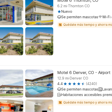
Motel 6 Thornton, CO
.
6.2
mi
Thornton CO
Nuevo
Se permiten mascotas
Wi-Fi 
Quédate más tiempo y ahorra m
Motel 6 Denver, CO - Airport
.
12.9
mi
Denver CO
4.4
(4240)
Se permiten mascotas
Lavan
Habitaciones accesibles prem
Quédate más tiempo y ahorra m