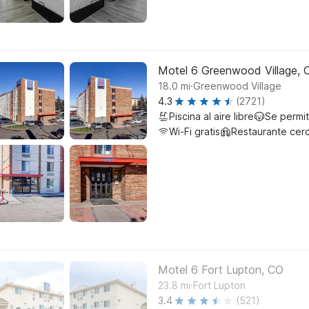
Motel 6 Greenwood Village, 
.
18.0
mi
Greenwood Village
4.3
(2721)
Piscina al aire libre
Se permi
Wi-Fi gratis
Restaurante cer
Motel 6 Fort Lupton, CO
.
23.8
mi
Fort Lupton
3.4
(521)