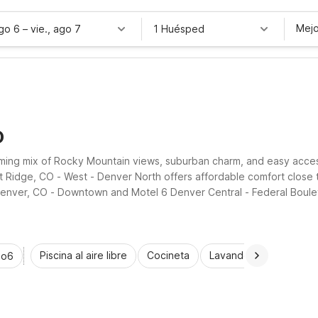
Mejo
ago 6
–
vie., ago 7
1 Huésped
O
coming mix of Rocky Mountain views, suburban charm, and easy acce
 Ridge, CO - West - Denver North offers affordable comfort close t
 Denver, CO - Downtown and Motel 6 Denver Central - Federal Boulev
venient parking, and pet-friendly rooms.
Piscina al aire libre
Cocineta
Lavandería automática
io6