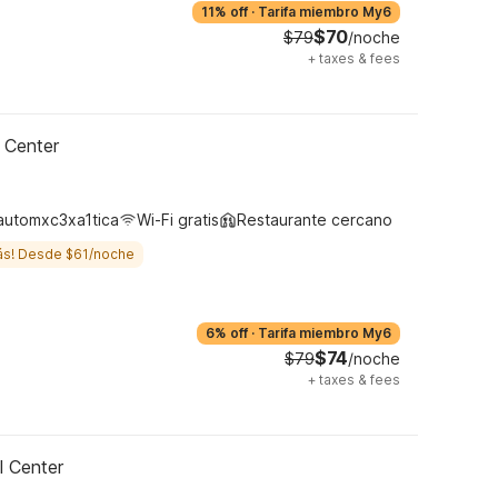
11% off
·
Tarifa miembro My6
$70
$79
/noche
+
taxes & fees
 Center
automxc3xa1tica
Wi-Fi gratis
Restaurante cercano
ás! Desde $61/noche
6% off
·
Tarifa miembro My6
$74
$79
/noche
+
taxes & fees
l Center