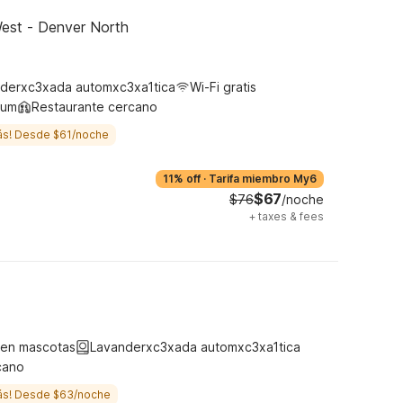
est - Denver North
derxc3xada automxc3xa1tica
Wi-Fi gratis
ium
Restaurante cercano
ás! Desde $61/noche
11% off
·
Tarifa miembro My6
$67
$76
/noche
+
taxes & fees
ten mascotas
Lavanderxc3xada automxc3xa1tica
cano
ás! Desde $63/noche