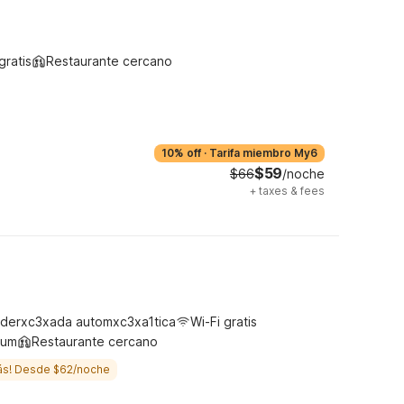
gratis
Restaurante cercano
10% off
·
Tarifa miembro My6
$59
$66
/noche
+
taxes & fees
derxc3xada automxc3xa1tica
Wi-Fi gratis
ium
Restaurante cercano
ás! Desde $62/noche