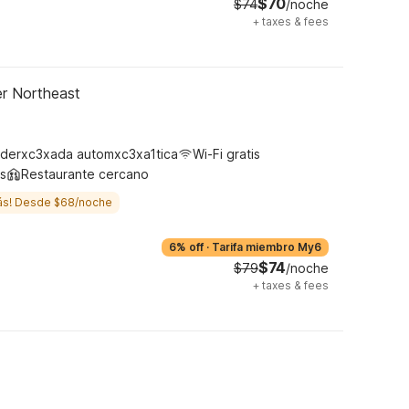
$70
$74
/noche
+
taxes & fees
er Northeast
derxc3xada automxc3xa1tica
Wi-Fi gratis
s
Restaurante cercano
ás! Desde $68/noche
6% off
·
Tarifa miembro My6
$74
$79
/noche
+
taxes & fees