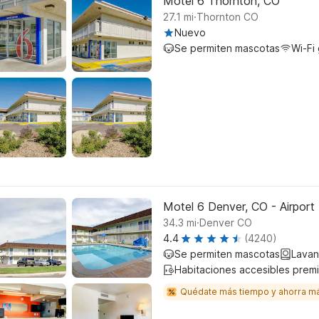
Motel 6 Thornton, CO
.
27.1
mi
Thornton CO
Nuevo
Se permiten mascotas
Wi-Fi 
Motel 6 Denver, CO - Airport
.
34.3
mi
Denver CO
4.4
(4240)
Se permiten mascotas
Lavan
Habitaciones accesibles prem
Quédate más tiempo y ahorra m