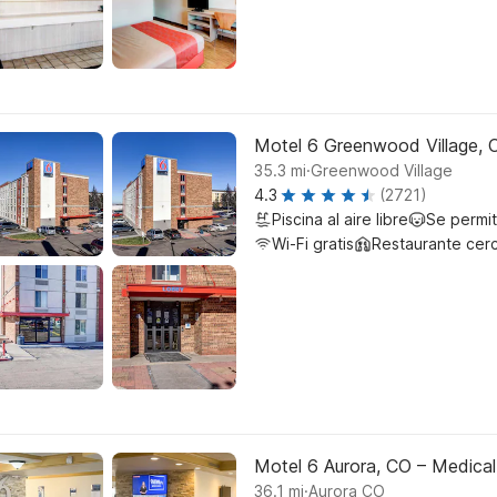
Motel 6 Greenwood Village, 
.
35.3
mi
Greenwood Village
4.3
(2721)
Piscina al aire libre
Se permi
Wi-Fi gratis
Restaurante cer
Motel 6 Aurora, CO – Medical
.
36.1
mi
Aurora CO