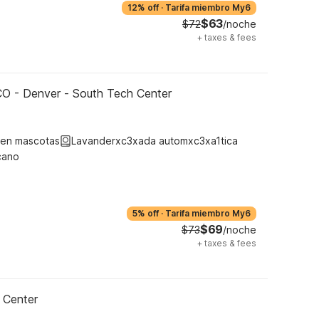
12% off
·
Tarifa miembro My6
$63
$72
/noche
+
taxes & fees
CO - Denver - South Tech Center
ten mascotas
Lavanderxc3xada automxc3xa1tica
cano
5% off
·
Tarifa miembro My6
$69
$73
/noche
+
taxes & fees
 Center