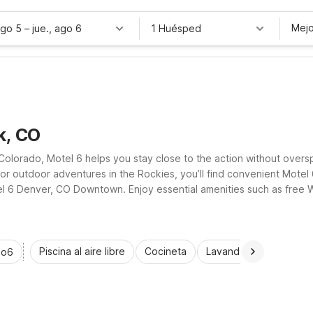
Mejo
ago 5
–
jue., ago 6
1 Huésped
k, CO
olorado, Motel 6 helps you stay close to the action without overs
or outdoor adventures in the Rockies, you’ll find convenient Motel 
6 Denver, CO Downtown. Enjoy essential amenities such as free Wi-F
e, value-focused stay.
Piscina al aire libre
Cocineta
Lavandería automática
io6