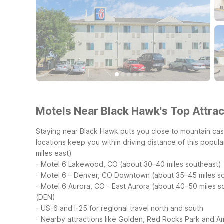
Motels Near Black Hawk's Top Attrac
Staying near Black Hawk puts you close to mountain casin
locations keep you within driving distance of this popul
miles east)
- Motel 6 Lakewood, CO (about 30–40 miles southeast)
- Motel 6 – Denver, CO Downtown (about 35–45 miles s
- Motel 6 Aurora, CO - East Aurora (about 40–50 miles s
(DEN)
- US-6 and I-25 for regional travel north and south
- Nearby attractions like Golden, Red Rocks Park and 