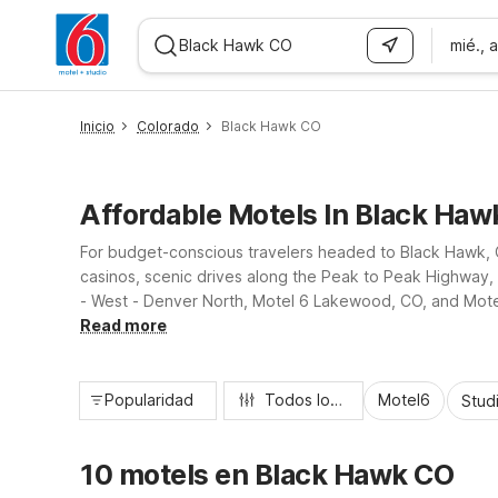
mié., 
WIZARD MEMBER
Inicio
Colorado
Black Hawk CO
Affordable Motels In Black Haw
For budget-conscious travelers headed to Black Hawk, C
casinos, scenic drives along the Peak to Peak Highway, 
- West - Denver North, Motel 6 Lakewood, CO, and Motel 
access to major routes into Black Hawk for a comfortabl
Read more
Popularidad
Todos los filtros
Motel6
Stud
10 motels en Black Hawk CO