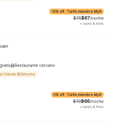
10% off
·
Tarifa miembro My6
$67
$75
/noche
+
taxes & fees
town
gratis
Restaurante cercano
ás! Desde $59/noche
5% off
·
Tarifa miembro My6
$66
$70
/noche
+
taxes & fees