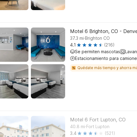
Motel 6 Brighton, CO - Denv
.
37.3
mi
Brighton CO
4.1
(216)
Se permiten mascotas
Lavan
Estacionamiento para camione
Quédate más tiempo y ahorra m
Motel 6 Fort Lupton, CO
.
40.8
mi
Fort Lupton
3.4
(521)