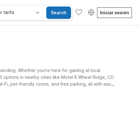
r tarifa
Search
Iniciar sesión
pending. Whether you’re here for gaming at local
6 options in nearby cities like Motel 6 Wheat Ridge, CO
i, pet-friendly rooms, and free parking, all with easy
Habitaciones accesibles
Wi-Fi
Niños se alojan gratis