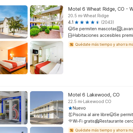
Motel 6 Wheat Ridge, CO - W
.
20.5
mi
Wheat Ridge
4.1
(2043)
Se permiten mascotas
Lavan
Habitaciones accesibles prem
Quédate más tiempo y ahorra m
Motel 6 Lakewood, CO
.
22.5
mi
Lakewood CO
Nuevo
Piscina al aire libre
Se permi
Wi-Fi gratis
Restaurante cer
Quédate más tiempo y ahorra m