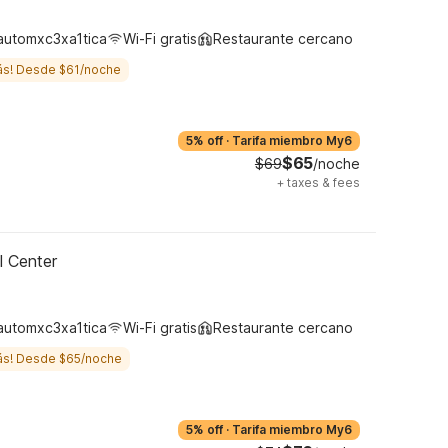
automxc3xa1tica
Wi-Fi gratis
Restaurante cercano
ás! Desde $61/noche
5% off
·
Tarifa miembro My6
$65
$69
/noche
+
taxes & fees
l Center
automxc3xa1tica
Wi-Fi gratis
Restaurante cercano
ás! Desde $65/noche
5% off
·
Tarifa miembro My6