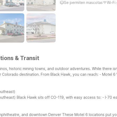
Se permiten mascotas
Wi-Fi 
tions & Transit
os, historic mining towns, and outdoor adventures. While there isn
ar Colorado destination.
From Black Hawk, you can reach:
- Motel 6
outheast)
outheast)
Black Hawk sits off CO-119, with easy access to:
- I-70 e
Amphitheatre, and downtown Denver
These Motel 6 locations put you