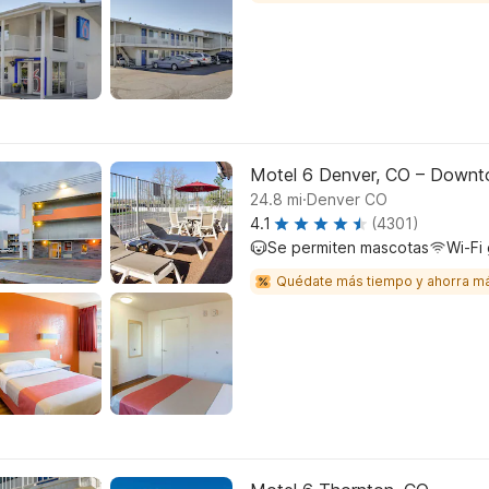
Motel 6 Denver, CO – Down
.
24.8
mi
Denver CO
4.1
(4301)
Se permiten mascotas
Wi-Fi 
Quédate más tiempo y ahorra m