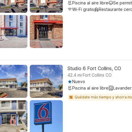
Piscina al aire libre
Se permi
Wi-Fi gratis
Restaurante cer
Studio 6 Fort Collins, CO
.
42.4
mi
Fort Collins CO
Nuevo
Piscina al aire libre
Lavander
Quédate más tiempo y ahorra m