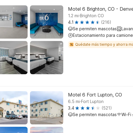
Motel 6 Brighton, CO - Denv
.
1.2
mi
Brighton CO
4.1
(216)
Se permiten mascotas
Lavan
Estacionamiento para camione
Quédate más tiempo y ahorra m
Motel 6 Fort Lupton, CO
.
6.5
mi
Fort Lupton
3.4
(521)
Se permiten mascotas
Wi-Fi 