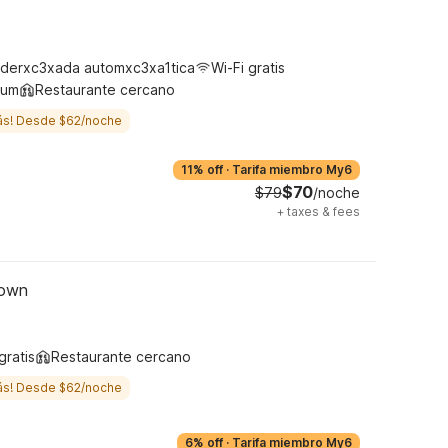
derxc3xada automxc3xa1tica
Wi-Fi gratis
ium
Restaurante cercano
ás! Desde $62/noche
11% off
·
Tarifa miembro My6
$70
$79
/noche
+
taxes & fees
town
gratis
Restaurante cercano
ás! Desde $62/noche
6% off
·
Tarifa miembro My6