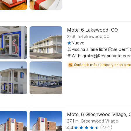
Motel 6 Lakewood, CO
.
22.8
mi
Lakewood CO
Nuevo
Piscina al aire libre
Se permi
Wi-Fi gratis
Restaurante cer
Quédate más tiempo y ahorra m
Motel 6 Greenwood Village, 
.
27.1
mi
Greenwood Village
4.3
(2721)