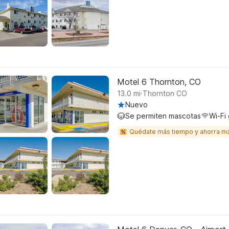
Motel 6 Thornton, CO
.
13.0
mi
Thornton CO
Nuevo
Se permiten mascotas
Wi-Fi 
Quédate más tiempo y ahorra m