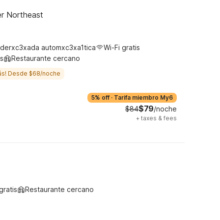
er Northeast
derxc3xada automxc3xa1tica
Wi-Fi gratis
s
Restaurante cercano
ás! Desde $68/noche
5% off
·
Tarifa miembro My6
$79
$84
/noche
+
taxes & fees
gratis
Restaurante cercano