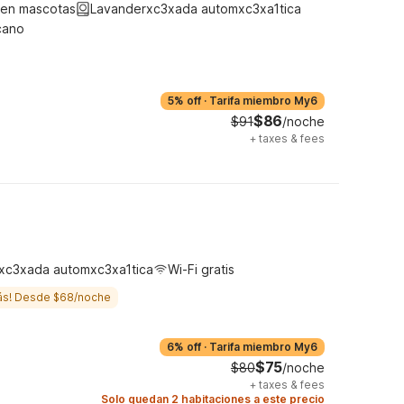
ten mascotas
Lavanderxc3xada automxc3xa1tica
cano
5% off
·
Tarifa miembro My6
$86
$91
/noche
+
taxes & fees
xc3xada automxc3xa1tica
Wi-Fi gratis
ás! Desde $68/noche
6% off
·
Tarifa miembro My6
$75
$80
/noche
+
taxes & fees
Solo quedan 2 habitaciones a este precio