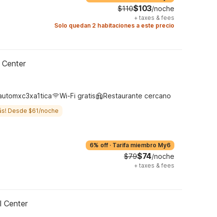
$103
$110
/noche
+
taxes & fees
Solo quedan 2 habitaciones a este precio
 Center
automxc3xa1tica
Wi-Fi gratis
Restaurante cercano
ás! Desde $61/noche
6% off
·
Tarifa miembro My6
$74
$79
/noche
+
taxes & fees
l Center