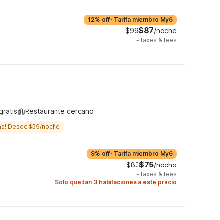
12% off
·
Tarifa miembro My6
$87
$99
/noche
+
taxes & fees
gratis
Restaurante cercano
ás! Desde $59/noche
9% off
·
Tarifa miembro My6
$75
$83
/noche
+
taxes & fees
Solo quedan 3 habitaciones a este precio