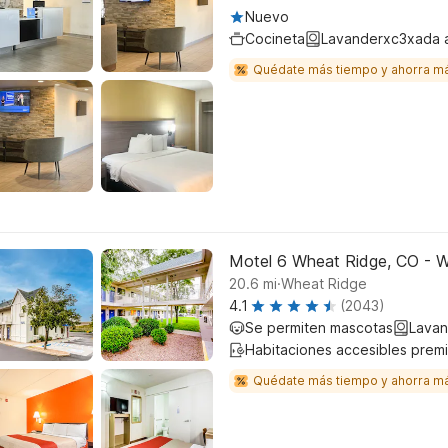
Nuevo
Cocineta
Lavanderxc3xada 
Quédate más tiempo y ahorra m
Motel 6 Wheat Ridge, CO - W
.
20.6
mi
Wheat Ridge
4.1
(2043)
Se permiten mascotas
Lavan
Habitaciones accesibles prem
Quédate más tiempo y ahorra m