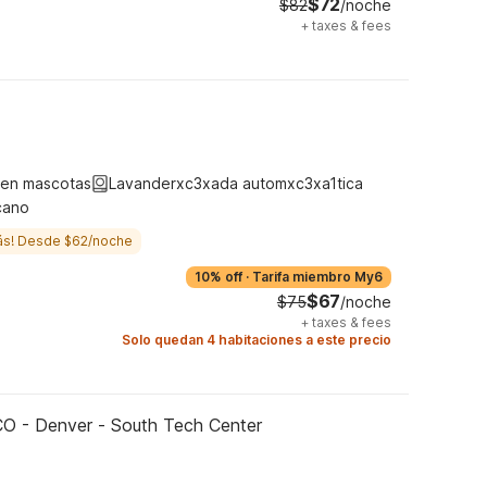
$72
$82
/noche
+
taxes & fees
ten mascotas
Lavanderxc3xada automxc3xa1tica
cano
ás! Desde $62/noche
10% off
·
Tarifa miembro My6
$67
$75
/noche
+
taxes & fees
Solo quedan 4 habitaciones a este precio
CO - Denver - South Tech Center