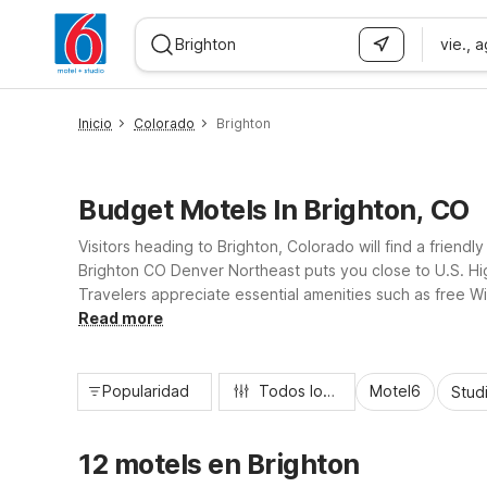
vie., 
WIZARD MEMBER
Inicio
Colorado
Brighton
Budget Motels In Brighton, CO
Visitors heading to Brighton, Colorado will find a frie
Brighton CO Denver Northeast puts you close to U.S. Hi
Travelers appreciate essential amenities such as free Wi
simple and affordable. Whether you’re here for work, fa
Read more
Popularidad
Todos los filtros
Motel6
Stud
12 motels en Brighton