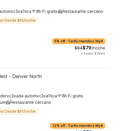
automxc3xa1tica
Wi-Fi gratis
Restaurante cercano
ás! Desde $65/noche
5% off
·
Tarifa miembro My6
$79
$84
/noche
+
taxes & fees
est - Denver North
derxc3xada automxc3xa1tica
Wi-Fi gratis
ium
Restaurante cercano
ás! Desde $61/noche
12% off
·
Tarifa miembro My6