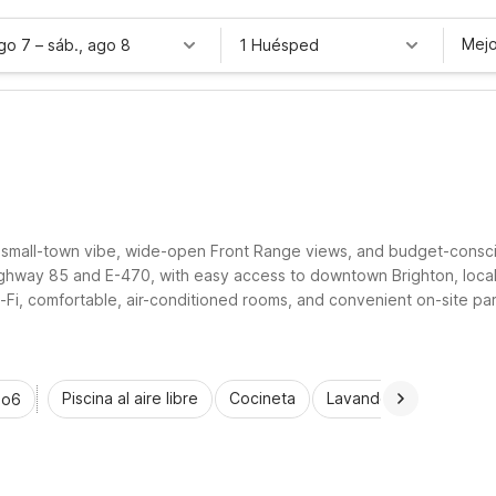
Mejo
ago 7
–
sáb., ago 8
1 Huésped
ndly small-town vibe, wide-open Front Range views, and budget-consc
ghway 85 and E-470, with easy access to downtown Brighton, local 
-Fi, comfortable, air-conditioned rooms, and convenient on-site park
mily visits, or Denver-area adventures, Motel 6 helps you stay on b
Piscina al aire libre
Cocineta
Lavandería automática
io6