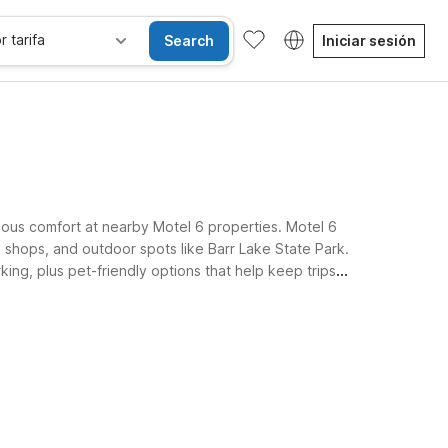
r tarifa
Search
Iniciar sesión
ious comfort at nearby Motel 6 properties. Motel 6
shops, and outdoor spots like Barr Lake State Park.
ing, plus pet-friendly options that help keep trips
udget.
Habitaciones accesibles
Wi-Fi
Niños se alojan gratis