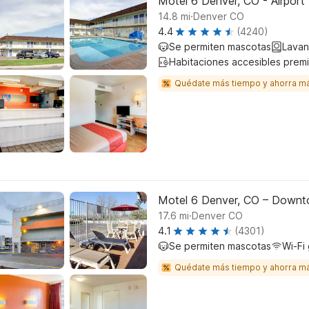
Motel 6 Denver, CO - Airport
.
14.8
mi
Denver CO
4.4
(4240)
Se permiten mascotas
Lavan
Habitaciones accesibles prem
Quédate más tiempo y ahorra m
Motel 6 Denver, CO – Down
.
17.6
mi
Denver CO
4.1
(4301)
Se permiten mascotas
Wi-Fi 
Quédate más tiempo y ahorra m