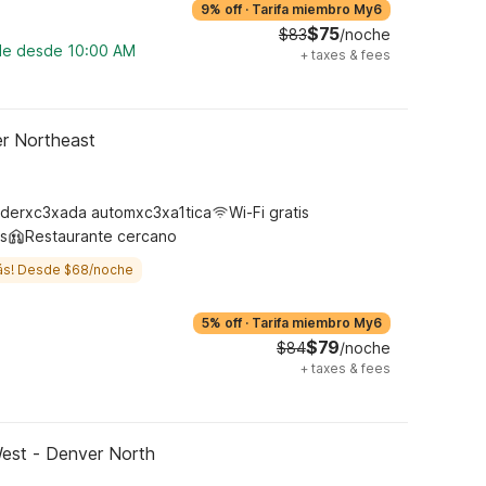
9% off
·
Tarifa miembro My6
$75
$83
/noche
ble desde 10:00 AM
+
taxes & fees
er Northeast
derxc3xada automxc3xa1tica
Wi-Fi gratis
s
Restaurante cercano
ás! Desde $68/noche
5% off
·
Tarifa miembro My6
$79
$84
/noche
+
taxes & fees
est - Denver North