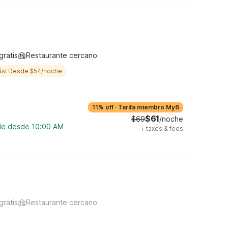
gratis
Restaurante cercano
ás! Desde $54/noche
11% off
·
Tarifa miembro My6
$61
$69
/noche
ble desde 10:00 AM
+
taxes & fees
gratis
Restaurante cercano