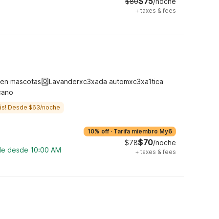
$75
$80
/noche
+
taxes & fees
ten mascotas
Lavanderxc3xada automxc3xa1tica
cano
ás! Desde $63/noche
10% off
·
Tarifa miembro My6
$70
$78
/noche
ble desde 10:00 AM
+
taxes & fees