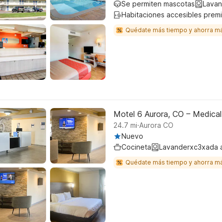
Se permiten mascotas
Lavan
Habitaciones accesibles prem
Quédate más tiempo y ahorra m
Motel 6 Aurora, CO – Medical
.
24.7
mi
Aurora CO
Nuevo
Cocineta
Lavanderxc3xada 
Quédate más tiempo y ahorra m