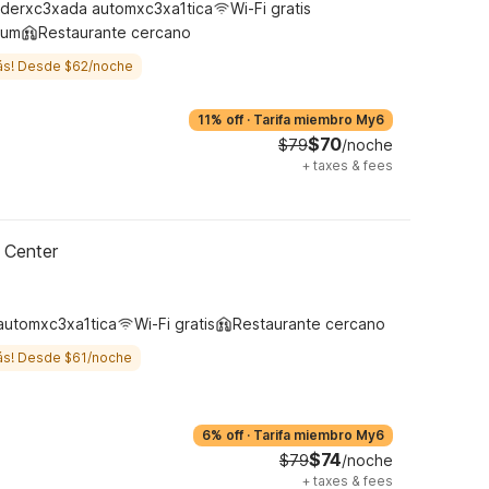
derxc3xada automxc3xa1tica
Wi-Fi gratis
ium
Restaurante cercano
ás! Desde $62/noche
11% off
·
Tarifa miembro My6
$70
$79
/noche
+
taxes & fees
 Center
automxc3xa1tica
Wi-Fi gratis
Restaurante cercano
ás! Desde $61/noche
6% off
·
Tarifa miembro My6
$74
$79
/noche
+
taxes & fees