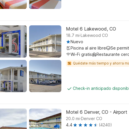
Motel 6 Lakewood, CO
.
18.7
mi
Lakewood CO
Nuevo
Piscina al aire libre
Se permi
Wi-Fi gratis
Restaurante cer
Quédate más tiempo y ahorra m
Check-in anticipado disponi
Motel 6 Denver, CO - Airport
.
20.0
mi
Denver CO
4.4
(4240)