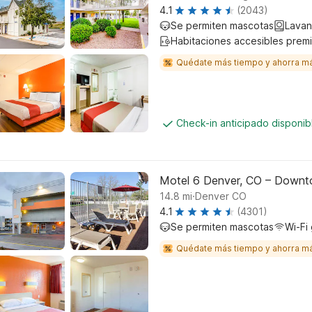
4.1
(2043)
Se permiten mascotas
Lavan
Habitaciones accesibles prem
Quédate más tiempo y ahorra m
Check-in anticipado disponi
Motel 6 Denver, CO – Down
.
14.8
mi
Denver CO
4.1
(4301)
Se permiten mascotas
Wi-Fi 
Quédate más tiempo y ahorra m