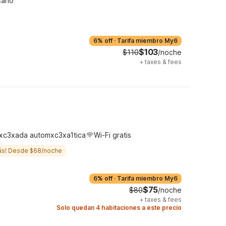
cano
6% off
·
Tarifa miembro My6
$103
$110
/noche
+
taxes & fees
xc3xada automxc3xa1tica
Wi-Fi gratis
ás! Desde $68/noche
6% off
·
Tarifa miembro My6
$75
$80
/noche
+
taxes & fees
Solo quedan 4 habitaciones a este precio