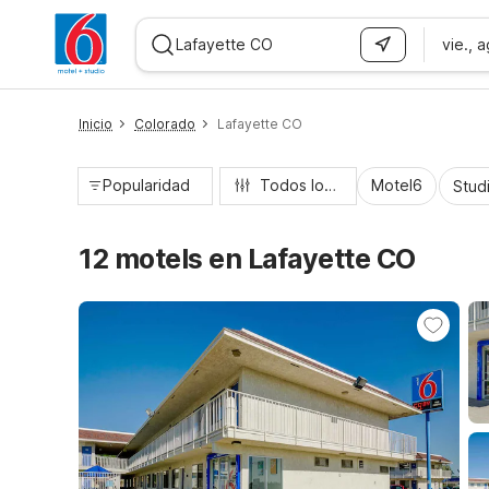
vie., 
WIZARD MEMBER
Inicio
Colorado
Lafayette CO
Popularidad
Todos los filtros
Motel6
Stud
12 motels en Lafayette CO