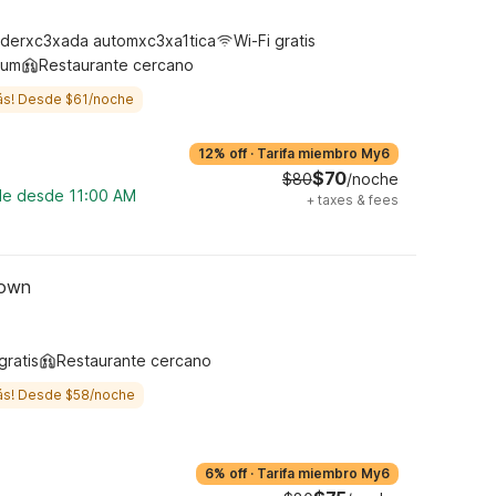
derxc3xada automxc3xa1tica
Wi-Fi gratis
ium
Restaurante cercano
ás! Desde $61/noche
12% off
·
Tarifa miembro My6
$70
$80
/noche
ble desde 11:00 AM
+
taxes & fees
town
gratis
Restaurante cercano
ás! Desde $58/noche
6% off
·
Tarifa miembro My6