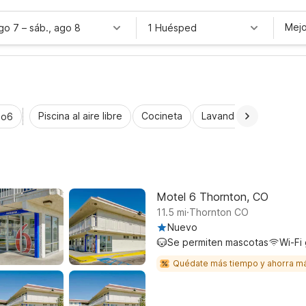
Mejo
ago 7
–
sáb., ago 8
1 Huésped
Piscina al aire libre
Cocineta
Lavandería automática
io6
Motel 6 Thornton, CO
.
11.5
mi
Thornton CO
Nuevo
Se permiten mascotas
Wi-Fi 
Quédate más tiempo y ahorra m