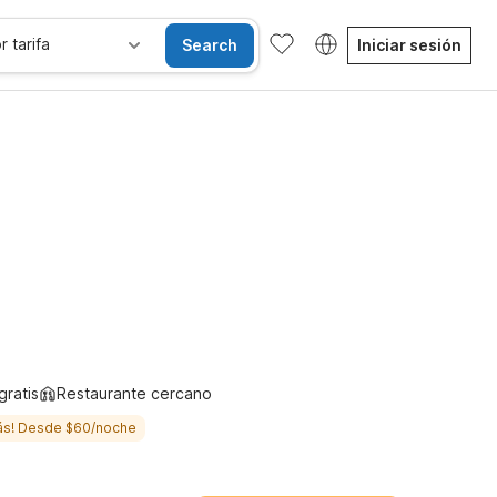
r tarifa
Search
Iniciar sesión
Habitaciones accesibles
Wi-Fi
Niños se alojan gratis
gratis
Restaurante cercano
ás! Desde $60/noche