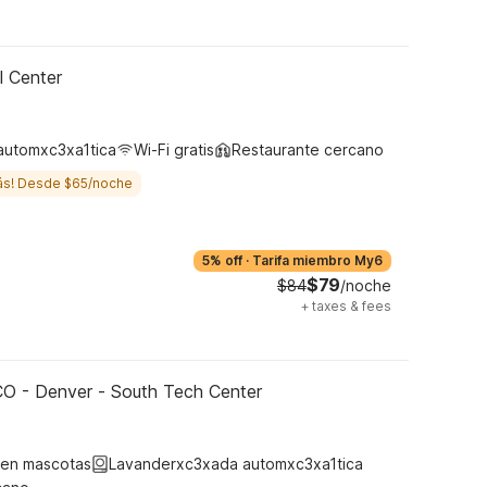
l Center
automxc3xa1tica
Wi-Fi gratis
Restaurante cercano
ás! Desde $65/noche
5% off
·
Tarifa miembro My6
$79
$84
/noche
+
taxes & fees
CO - Denver - South Tech Center
ten mascotas
Lavanderxc3xada automxc3xa1tica