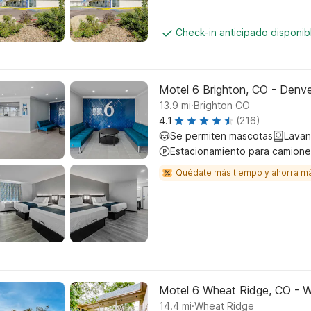
Check-in anticipado disponi
Motel 6 Brighton, CO - Denv
.
13.9
mi
Brighton CO
4.1
(216)
Se permiten mascotas
Lavan
Estacionamiento para camione
Quédate más tiempo y ahorra m
Motel 6 Wheat Ridge, CO - W
.
14.4
mi
Wheat Ridge