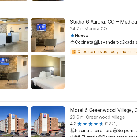
Studio 6 Aurora, CO – Medica
.
24.7
mi
Aurora CO
Nuevo
Cocineta
Lavanderxc3xada 
Quédate más tiempo y ahorra m
Motel 6 Greenwood Village, 
.
29.6
mi
Greenwood Village
4.3
(2721)
Piscina al aire libre
Se permi