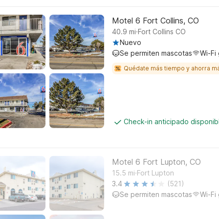
Motel 6 Fort Collins, CO
.
40.9
mi
Fort Collins CO
Nuevo
Se permiten mascotas
Wi-Fi 
Quédate más tiempo y ahorra m
Check-in anticipado disponi
Motel 6 Fort Lupton, CO
.
15.5
mi
Fort Lupton
3.4
(521)
Se permiten mascotas
Wi-Fi 