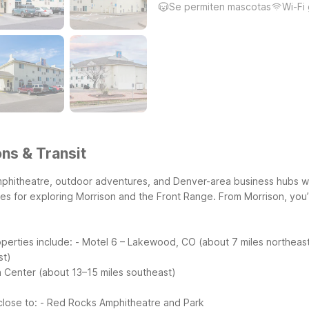
Se permiten mascotas
Wi-Fi 
ns & Transit
hitheatre, outdoor adventures, and Denver-area business hubs whi
ses for exploring Morrison and the Front Range.
From Morrison, you’
perties include:
- Motel 6 – Lakewood, CO (about 7 miles northeast
st)
 Center (about 13–15 miles southeast)
lose to:
- Red Rocks Amphitheatre and Park