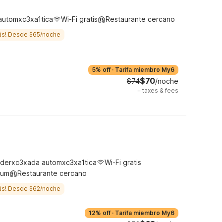
automxc3xa1tica
Wi-Fi gratis
Restaurante cercano
ás! Desde $65/noche
5% off
·
Tarifa miembro My6
$70
$74
/noche
+
taxes & fees
derxc3xada automxc3xa1tica
Wi-Fi gratis
ium
Restaurante cercano
ás! Desde $62/noche
12% off
·
Tarifa miembro My6