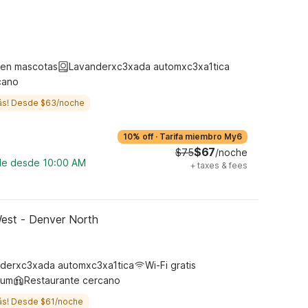
ten mascotas
Lavanderxc3xada automxc3xa1tica
cano
ás! Desde $63/noche
10% off
·
Tarifa miembro My6
$67
$75
/noche
ble desde 10:00 AM
+
taxes & fees
est - Denver North
derxc3xada automxc3xa1tica
Wi-Fi gratis
ium
Restaurante cercano
ás! Desde $61/noche