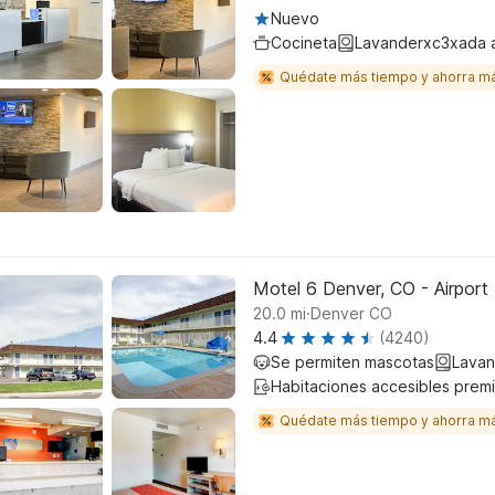
Nuevo
Cocineta
Lavanderxc3xada 
Quédate más tiempo y ahorra m
Motel 6 Denver, CO - Airport
.
20.0
mi
Denver CO
4.4
(4240)
Se permiten mascotas
Lavan
Habitaciones accesibles prem
Quédate más tiempo y ahorra m