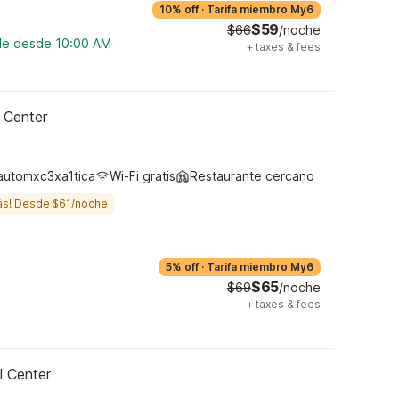
10% off
·
Tarifa miembro My6
$59
$66
/noche
ble desde 10:00 AM
+
taxes & fees
 Center
automxc3xa1tica
Wi-Fi gratis
Restaurante cercano
ás! Desde $61/noche
5% off
·
Tarifa miembro My6
$65
$69
/noche
+
taxes & fees
l Center