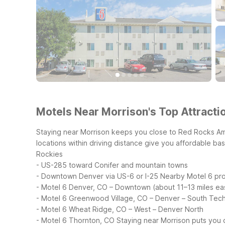
Motels Near Morrison's Top Attractio
Staying near Morrison keeps you close to Red Rocks Amp
locations within driving distance give you affordable ba
Rockies
- US-285 toward Conifer and mountain towns
- Downtown Denver via US-6 or I-25
Nearby Motel 6 pro
- Motel 6 Denver, CO – Downtown (about 11–13 miles ea
- Motel 6 Greenwood Village, CO – Denver – South Tech
- Motel 6 Wheat Ridge, CO – West – Denver North
- Motel 6 Thornton, CO
Staying near Morrison puts you c