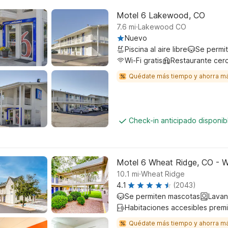
Motel 6 Lakewood, CO
.
7.6
mi
Lakewood CO
Nuevo
Piscina al aire libre
Se permi
Wi-Fi gratis
Restaurante cer
Quédate más tiempo y ahorra m
Check-in anticipado disponi
Motel 6 Wheat Ridge, CO - W
.
10.1
mi
Wheat Ridge
4.1
(2043)
Se permiten mascotas
Lavan
Habitaciones accesibles prem
Quédate más tiempo y ahorra m