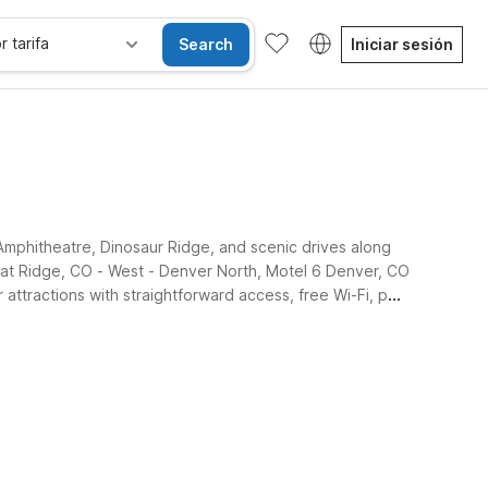
r tarifa
Search
Iniciar sesión
Amphitheatre, Dinosaur Ridge, and scenic drives along
eat Ridge, CO - West - Denver North, Motel 6 Denver, CO
tractions with straightforward access, free Wi-Fi, pet-
Habitaciones accesibles
Wi-Fi
Niños se alojan gratis