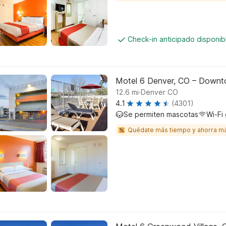
Check-in anticipado disponi
Motel 6 Denver, CO – Down
.
12.6
mi
Denver CO
4.1
(4301)
Se permiten mascotas
Wi-Fi 
Quédate más tiempo y ahorra m