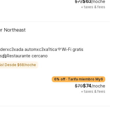
$63
$72
/noche
+
taxes & fees
er Northeast
derxc3xada automxc3xa1tica
Wi-Fi gratis
s
Restaurante cercano
ás! Desde $68/noche
6% off
·
Tarifa miembro My6
$74
$79
/noche
+
taxes & fees