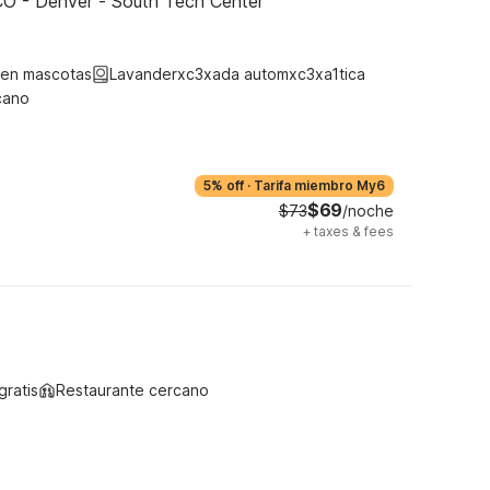
CO - Denver - South Tech Center
ten mascotas
Lavanderxc3xada automxc3xa1tica
cano
5% off
·
Tarifa miembro My6
$69
$73
/noche
+
taxes & fees
gratis
Restaurante cercano