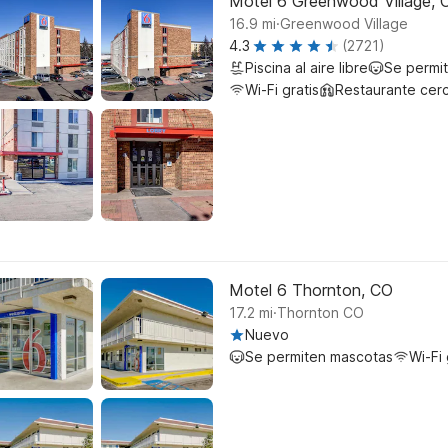
Motel 6 Greenwood Village, 
.
16.9
mi
Greenwood Village
4.3
(2721)
Piscina al aire libre
Se permi
Wi-Fi gratis
Restaurante cer
Motel 6 Thornton, CO
.
17.2
mi
Thornton CO
Nuevo
Se permiten mascotas
Wi-Fi 