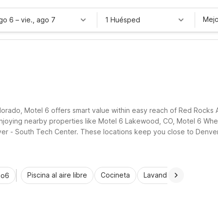
Mejo
ago 6
–
vie., ago 7
1 Huésped
lorado, Motel 6 offers smart value within easy reach of Red Rocks 
 enjoying nearby properties like Motel 6 Lakewood, CO, Motel 6 Wh
 - South Tech Center. These locations keep you close to Denver at
x and recharge without stretching your travel budget.
Piscina al aire libre
Cocineta
Lavandería automática
io6