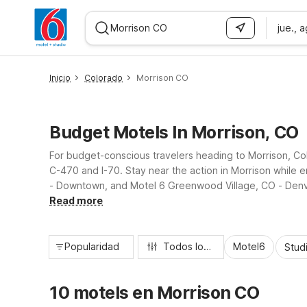
jue., 
WIZARD MEMBER
Inicio
Colorado
Morrison CO
Budget Motels In Morrison, CO
For budget-conscious travelers heading to Morrison, Co
C-470 and I-70. Stay near the action in Morrison while
- Downtown, and Motel 6 Greenwood Village, CO - Denver
friendly rooms, and convenient parking, so you can rela
Read more
Popularidad
Todos los filtros
Motel6
Stud
10 motels en Morrison CO