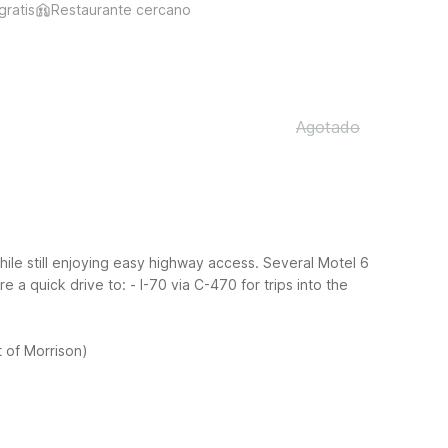
gratis
Restaurante cercano
Agotado
le still enjoying easy highway access. Several Motel 6
re a quick drive to:
- I-70 via C-470 for trips into the
 of Morrison)