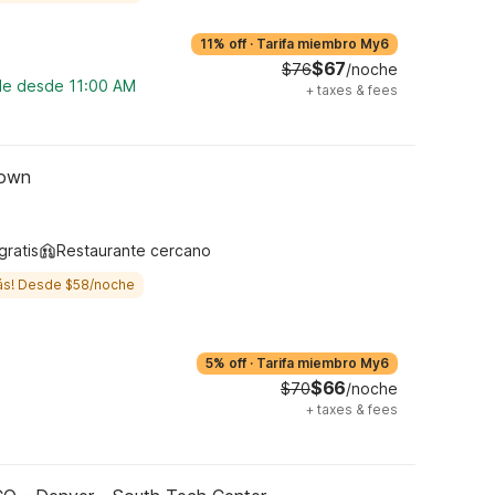
11% off
·
Tarifa miembro My6
$67
$76
/noche
ble desde 11:00 AM
+
taxes & fees
town
gratis
Restaurante cercano
ás! Desde $58/noche
5% off
·
Tarifa miembro My6
$66
$70
/noche
+
taxes & fees