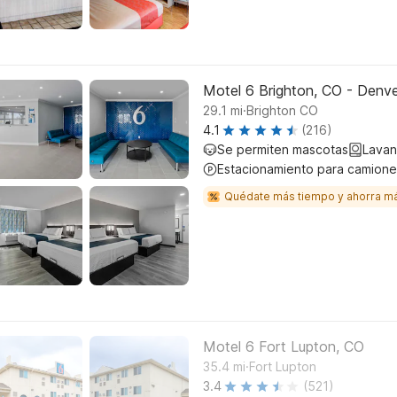
Motel 6 Brighton, CO - Denv
.
29.1
mi
Brighton CO
4.1
(216)
Se permiten mascotas
Lavan
Estacionamiento para camione
Quédate más tiempo y ahorra m
Motel 6 Fort Lupton, CO
.
35.4
mi
Fort Lupton
3.4
(521)