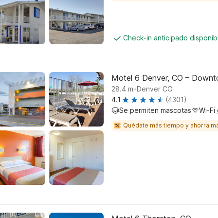
Check-in anticipado disponi
Motel 6 Denver, CO – Down
.
28.4
mi
Denver CO
4.1
(4301)
Se permiten mascotas
Wi-Fi 
Quédate más tiempo y ahorra m