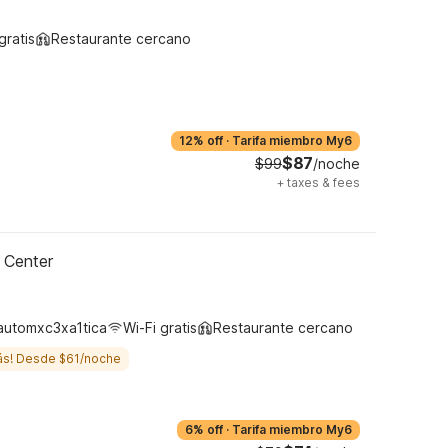
gratis
Restaurante cercano
12% off
·
Tarifa miembro My6
$87
$99
/noche
+
taxes & fees
 Center
automxc3xa1tica
Wi-Fi gratis
Restaurante cercano
ás! Desde $61/noche
6% off
·
Tarifa miembro My6