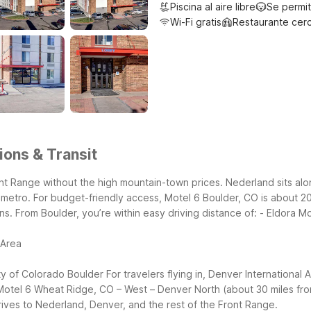
Piscina al aire libre
Se permi
Wi-Fi gratis
Restaurante cer
ions & Transit
nt Range without the high mountain-town prices. Nederland sits a
etro. For budget-friendly access, Motel 6 Boulder, CO is about 20
ns.
From Boulder, you’re within easy driving distance of:
- Eldora M
 Area
ty of Colorado Boulder
For travelers flying in, Denver International
 Motel 6 Wheat Ridge, CO – West – Denver North (about 30 miles fr
drives to Nederland, Denver, and the rest of the Front Range.