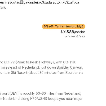
ten mascotas
Lavanderxc3xada automxc3xa1tica
cano
5% off
·
Tarifa miembro My6
$86
$91
/noche
+
taxes & fees
long CO-72 (Peak to Peak Highway), with CO-119
 miles east of Nederland, just down Boulder Canyon,
ountain Ski Resort (about 30 minutes from Boulder via
 Airport (DEN) is roughly 50–60 miles from Nederland,
om Nederland along I-70/US-6) keeps you near major