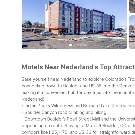
Motels Near Nederland's Top Attract
Base yourself near Nederland to explore Colorado’s Fro
connecting down to Boulder and US-36 into the Denver m
making it a convenient hub for day trips into the mountai
Nederland)
- Indian Peaks Wilderness and Brainard Lake Recreation
- Boulder Canyon rock climbing and hiking
- Downtown Boulder’s Pearl Street Mall and the Universi
depending on route. Staying at Motel 6 Boulder, CO or
corridors like I-25, I-70, and US-36 for straightforward 