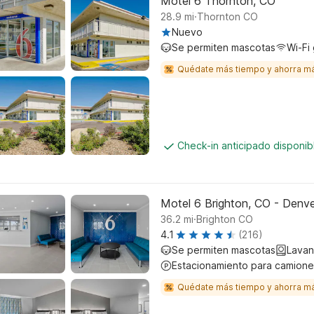
Motel 6 Thornton, CO
.
28.9
mi
Thornton CO
Nuevo
Se permiten mascotas
Wi-Fi 
Quédate más tiempo y ahorra m
Check-in anticipado disponi
Motel 6 Brighton, CO - Denv
.
36.2
mi
Brighton CO
4.1
(216)
Se permiten mascotas
Lavan
Estacionamiento para camione
Quédate más tiempo y ahorra m