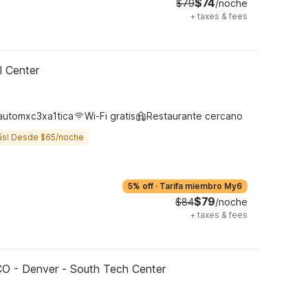
$74
$79
/noche
+
taxes & fees
l Center
automxc3xa1tica
Wi-Fi gratis
Restaurante cercano
ás! Desde $65/noche
5% off
·
Tarifa miembro My6
$79
$84
/noche
+
taxes & fees
CO - Denver - South Tech Center