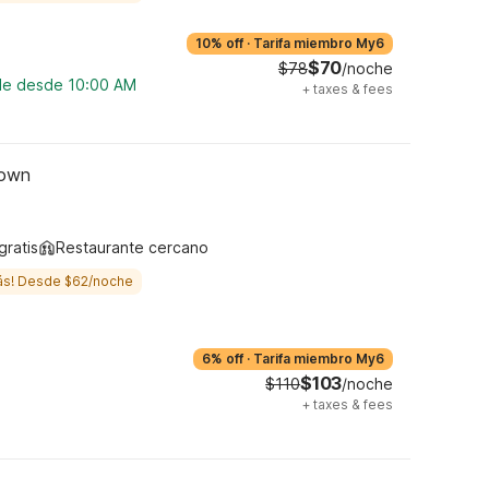
10% off
·
Tarifa miembro My6
$70
$78
/noche
ble desde 10:00 AM
+
taxes & fees
town
gratis
Restaurante cercano
ás! Desde $62/noche
6% off
·
Tarifa miembro My6
$103
$110
/noche
+
taxes & fees