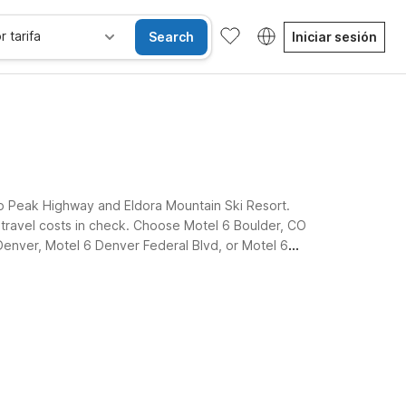
r tarifa
Search
Iniciar sesión
to Peak Highway and Eldora Mountain Ski Resort.
p travel costs in check. Choose Motel 6 Boulder, CO
Denver, Motel 6 Denver Federal Blvd, or Motel 6
Habitaciones accesibles
Wi-Fi
Niños se alojan gratis