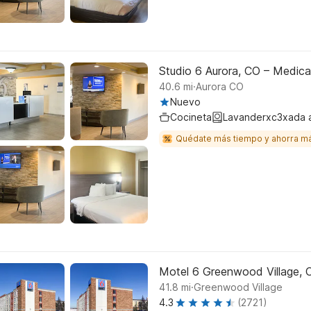
Studio 6 Aurora, CO – Medica
.
40.6
mi
Aurora CO
Nuevo
Cocineta
Lavanderxc3xada 
Quédate más tiempo y ahorra m
Motel 6 Greenwood Village, 
.
41.8
mi
Greenwood Village
4.3
(2721)