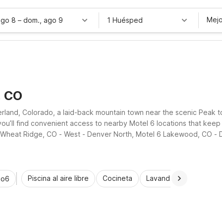
Mejo
ago 8
–
dom., ago 9
1 Huésped
, CO
derland, Colorado, a laid-back mountain town near the scenic Peak 
 you’ll find convenient access to nearby Motel 6 locations that kee
 6 Wheat Ridge, CO - West - Denver North, Motel 6 Lakewood, CO - 
i-Fi, parking, and pet-friendly rooms.
Piscina al aire libre
Cocineta
Lavandería automática
io6