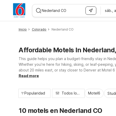
sáb., 
WIZARD MEMBER
Inicio
Colorado
Nederland CO
Affordable Motels In Nederland
This guide helps you plan a budget-friendly stay in Ne
Whether you’re here for hiking, skiing, or leaf-peeping,
about 20 miles east, or stay closer to Denver at Motel
Thornton, CO, all offering essential amenities like free W
Read more
Popularidad
Todos los filtros
Motel6
Stud
10 motels en Nederland CO