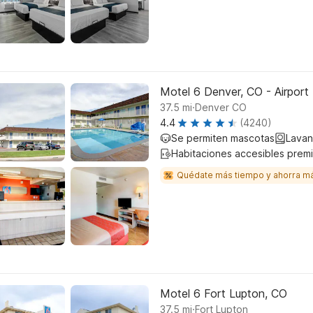
Motel 6 Denver, CO - Airport
.
37.5
mi
Denver CO
4.4
(4240)
Se permiten mascotas
Lavan
Habitaciones accesibles prem
Quédate más tiempo y ahorra m
Motel 6 Fort Lupton, CO
.
37.5
mi
Fort Lupton