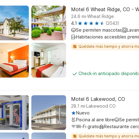
Motel 6 Wheat Ridge, CO - W
.
24.6
mi
Wheat Ridge
4.1
(2043)
Se permiten mascotas
Lavan
Habitaciones accesibles prem
Quédate más tiempo y ahorra m
Check-in anticipado disponi
Motel 6 Lakewood, CO
.
28.1
mi
Lakewood CO
Nuevo
Piscina al aire libre
Se permi
Wi-Fi gratis
Restaurante cer
Quédate más tiempo y ahorra m