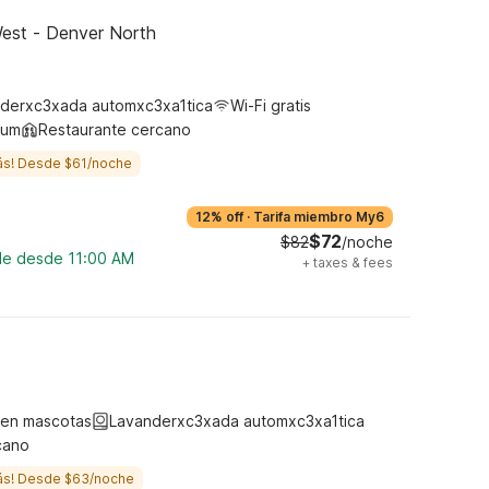
est - Denver North
derxc3xada automxc3xa1tica
Wi-Fi gratis
ium
Restaurante cercano
ás! Desde $61/noche
12% off
·
Tarifa miembro My6
$72
$82
/noche
ble desde 11:00 AM
+
taxes & fees
ten mascotas
Lavanderxc3xada automxc3xa1tica
cano
ás! Desde $63/noche