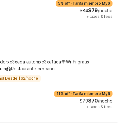
5% off
·
Tarifa miembro My6
$79
$84
/noche
+
taxes & fees
derxc3xada automxc3xa1tica
Wi-Fi gratis
ium
Restaurante cercano
ás! Desde $62/noche
11% off
·
Tarifa miembro My6
$70
$79
/noche
+
taxes & fees