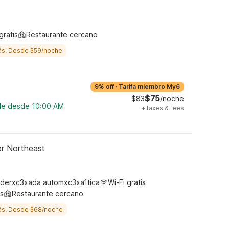
gratis
Restaurante cercano
ás! Desde $59/noche
9% off
·
Tarifa miembro My6
$75
$83
/noche
ble desde 10:00 AM
+
taxes & fees
er Northeast
derxc3xada automxc3xa1tica
Wi-Fi gratis
s
Restaurante cercano
ás! Desde $68/noche