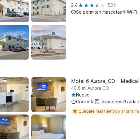
3.4
(521)
Se permiten mascotas
Wi-Fi 
Motel 6 Aurora, CO – Medical
.
40.6
mi
Aurora CO
Nuevo
Cocineta
Lavanderxc3xada 
Quédate más tiempo y ahorra m