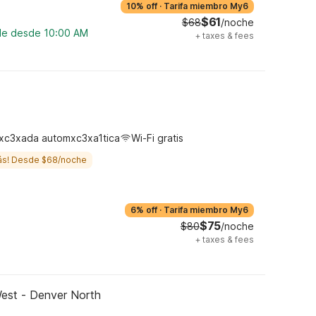
10% off
·
Tarifa miembro My6
$61
$68
/noche
ble desde 10:00 AM
+
taxes & fees
xc3xada automxc3xa1tica
Wi-Fi gratis
ás! Desde $68/noche
6% off
·
Tarifa miembro My6
$75
$80
/noche
+
taxes & fees
est - Denver North