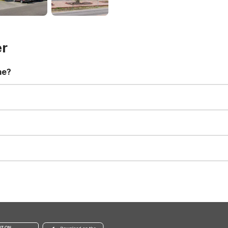
er
me?
t 11:00 AM. Early check-in and late check-out requests are subject t
for all registered guests in their rooms and throughout the common
sts. We also offer parking spaces for larger vehicles, subject to availa
well-behaved pets are welcome per room. Please check with the fro
s prior to the arrival date to avoid a penalty fee. Non-refundable