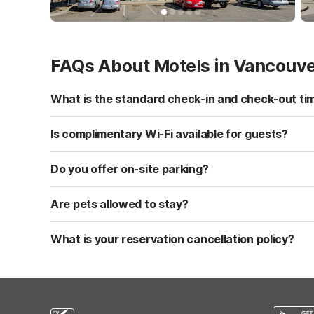
FAQs About Motels in Vancouv
What is the standard check-in and check-out ti
Standard check-in time is at 3:00 PM, and check-out is a
Is complimentary Wi-Fi available for guests?
Yes, we provide complimentary high-speed Wi-Fi access 
Do you offer on-site parking?
Yes, free self-parking is available on-site for all our gue
Are pets allowed to stay?
Yes, we are a pet-friendly property. A maximum of two 
applicable fees.
What is your reservation cancellation policy?
Standard reservations must be canceled at least 24 hour
strict or different cancellation terms.