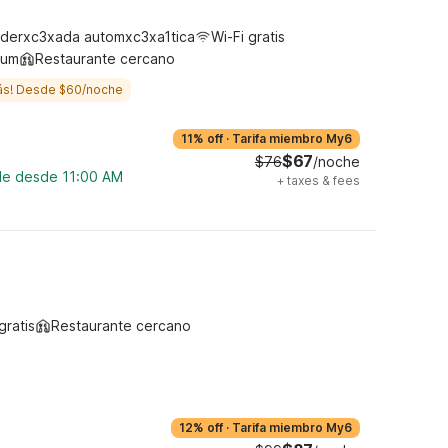
derxc3xada automxc3xa1tica
Wi-Fi gratis
ium
Restaurante cercano
ás! Desde $60/noche
11% off
·
Tarifa miembro My6
$67
$76
/noche
ble desde 11:00 AM
+
taxes & fees
gratis
Restaurante cercano
12% off
·
Tarifa miembro My6