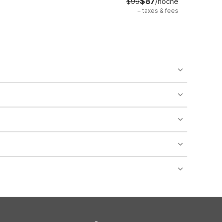
$87
$99
/noche
+
taxes & fees
o availability and may incur additional charges.
 areas of the property.
bility.
nt desk regarding specific pet policies and any
 bookings and special promotional rates may have