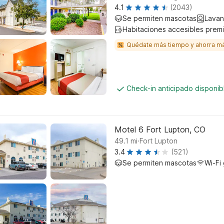
4.1
(2043)
Se permiten mascotas
Lavan
Habitaciones accesibles prem
Quédate más tiempo y ahorra m
Check-in anticipado disponi
Motel 6 Fort Lupton, CO
.
49.1
mi
Fort Lupton
3.4
(521)
Se permiten mascotas
Wi-Fi 