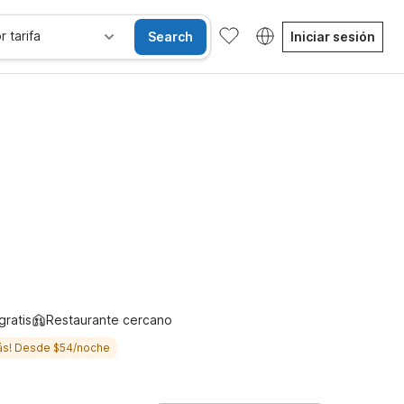
r tarifa
Search
Iniciar sesión
ones accesibles
Niños se alojan gratis
gratis
Restaurante cercano
ás! Desde $54/noche