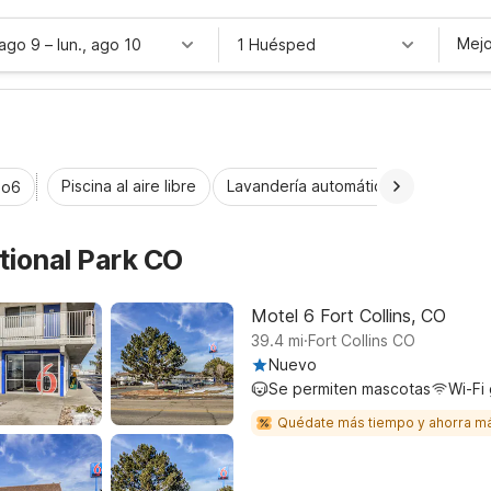
Mejo
 ago 9
–
lun., ago 10
1 Huésped
Piscina al aire libre
Lavandería automática
Habitaci
io6
tional Park CO
Motel 6 Fort Collins, CO
.
39.4
mi
Fort Collins CO
Nuevo
Se permiten mascotas
Wi-Fi 
Quédate más tiempo y ahorra m