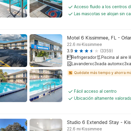
Acceso fluido a los centros 
Las mascotas se alojan sin c
Motel 6 Kissimmee, FL - Orl
.
22.6
mi
Kissimmee
3.9
(3359)
Refrigerador
Piscina al aire l
Lavanderxc3xada automxc3xa
Quédate más tiempo y ahorra m
Fácil acceso al centro
Ubicación altamente valorad
Studio 6 Extended Stay - Ki
.
22.6
mi
Kissimmee