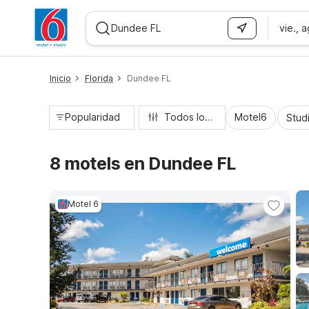
vie., 
WIZARD MEMBER
Inicio
Florida
Dundee FL
Popularidad
Todos los filtros
Motel6
Stud
8 motels en Dundee FL
Motel 6