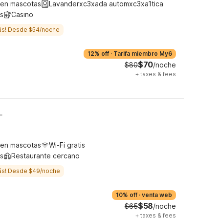
ten mascotas
Lavanderxc3xada automxc3xa1tica
s
Casino
ás! Desde $54/noche
12% off
·
Tarifa miembro My6
$70
$80
/noche
+
taxes & fees
L
ten mascotas
Wi-Fi gratis
s
Restaurante cercano
ás! Desde $49/noche
10% off
·
venta web
$58
$65
/noche
+
taxes & fees