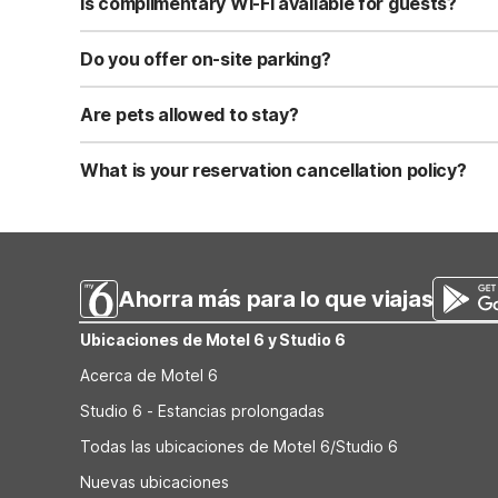
Is complimentary Wi-Fi available for guests?
Yes, we provide complimentary high-speed Wi-Fi access 
Do you offer on-site parking?
Yes, free self-parking is available on-site for all our gue
Are pets allowed to stay?
Yes, we are a pet-friendly property. A maximum of two 
applicable fees.
What is your reservation cancellation policy?
Standard reservations must be canceled at least 24 hour
strict or different cancellation terms.
Ahorra más para lo que viajas
Ubicaciones de Motel 6 y Studio 6
Acerca de Motel 6
Studio 6 - Estancias prolongadas
Todas las ubicaciones de Motel 6/Studio 6
Nuevas ubicaciones