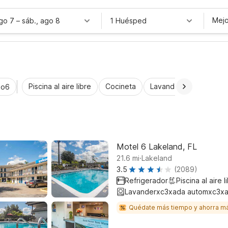
Mejo
ago 7
–
sáb., ago 8
1 Huésped
Piscina al aire libre
Cocineta
Lavandería automática
io6
Motel 6 Lakeland, FL
.
21.6
mi
Lakeland
3.5
(2089)
Refrigerador
Piscina al aire l
Lavanderxc3xada automxc3xa
Quédate más tiempo y ahorra m