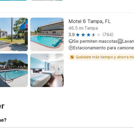
Motel 6 Tampa, FL
.
46.5
mi
Tampa
3.9
(794)
Se permiten mascotas
Lavan
Estacionamiento para camione
Quédate más tiempo y ahorra m
er
me?
t 11:00 AM. Early check-in and late check-out requests are subject t