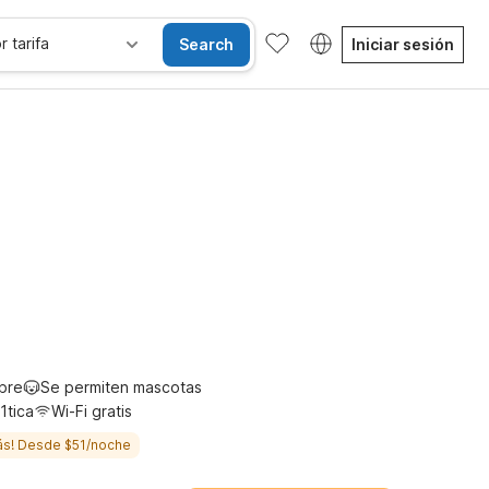
r tarifa
Search
Iniciar sesión
Habitaciones accesibles
Wi-Fi
Niños se alojan gratis
ibre
Se permiten mascotas
1tica
Wi-Fi gratis
ás! Desde $51/noche