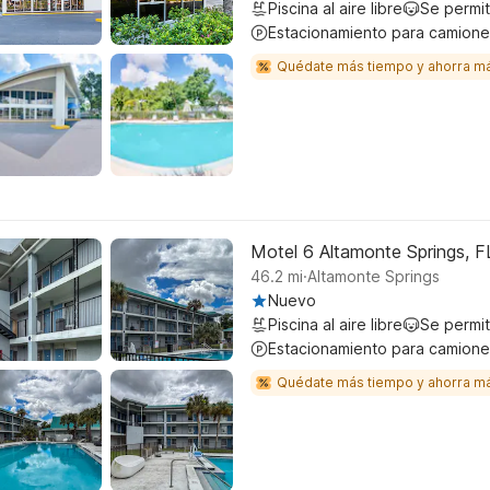
Piscina al aire libre
Se permi
Estacionamiento para camione
Quédate más tiempo y ahorra m
Motel 6 Altamonte Springs, F
.
46.2
mi
Altamonte Springs
Nuevo
Piscina al aire libre
Se permi
Estacionamiento para camione
Quédate más tiempo y ahorra m