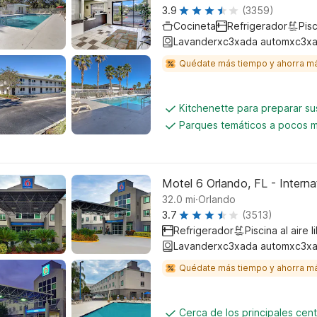
3.9
(3359)
Cocineta
Refrigerador
Pisc
Lavanderxc3xada automxc3xa
Quédate más tiempo y ahorra m
Kitchenette para preparar su
Parques temáticos a pocos m
Motel 6 Orlando, FL - Interna
.
32.0
mi
Orlando
3.7
(3513)
Refrigerador
Piscina al aire l
Lavanderxc3xada automxc3xa
Quédate más tiempo y ahorra m
Cerca de los principales cen