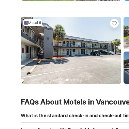
Motel 6
FAQs About Motels in Vancouv
What is the standard check-in and check-out ti
Standard check-in time is at 3:00 PM, and check-out is a