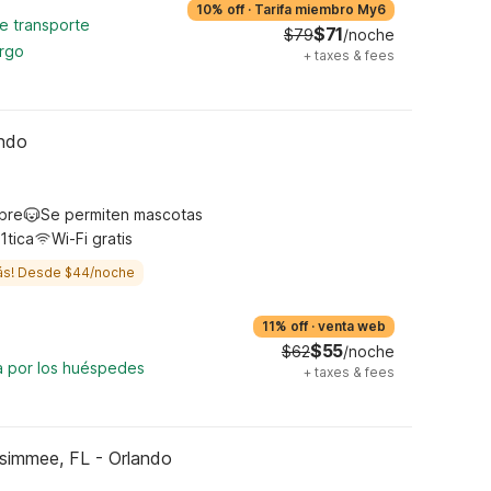
10% off
·
Tarifa miembro My6
de transporte
$71
$79
/noche
argo
+
taxes & fees
ando
ibre
Se permiten mascotas
1tica
Wi-Fi gratis
ás! Desde $44/noche
11% off
·
venta web
$55
$62
/noche
a por los huéspedes
+
taxes & fees
ssimmee, FL - Orlando