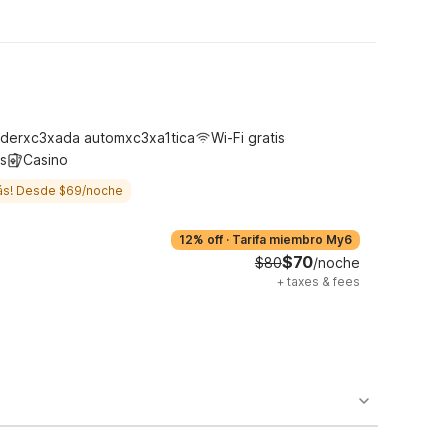
derxc3xada automxc3xa1tica
Wi-Fi gratis
s
Casino
ás! Desde $69/noche
12% off
·
Tarifa miembro My6
$70
$80
/noche
+
taxes & fees
o availability and may incur additional charges.