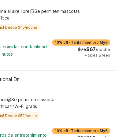
ina al aire libre
Se permiten mascotas
1tica
ás! Desde $45/noche
10% off
·
Tarifa miembro My6
s comidas con facilidad
$67
$75
/noche
inutos
+
taxes & fees
tional Dr
ibre
Se permiten mascotas
1tica
Wi-Fi gratis
ás! Desde $52/noche
10% off
·
Tarifa miembro My6
tros de entretenimiento