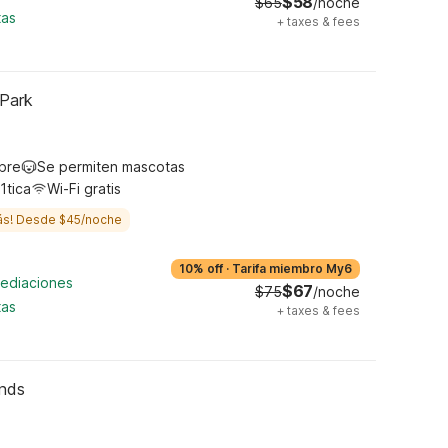
$58
$65
/noche
tas
+
taxes & fees
 Park
ibre
Se permiten mascotas
1tica
Wi-Fi gratis
ás! Desde $45/noche
10% off
·
Tarifa miembro My6
mediaciones
$67
$75
/noche
tas
+
taxes & fees
unds