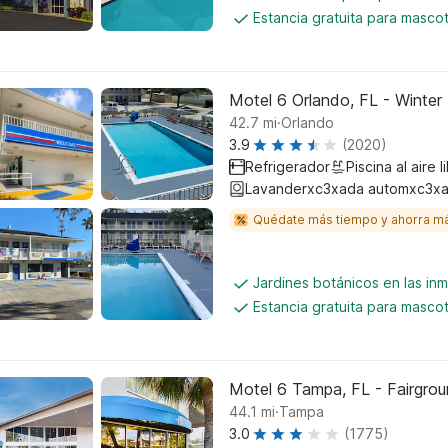
Estancia gratuita para masco
Motel 6 Orlando, FL - Winter
.
42.7
mi
Orlando
3.9
(2020)
Refrigerador
Piscina al aire l
Lavanderxc3xada automxc3xa
Quédate más tiempo y ahorra m
Jardines botánicos en las in
Estancia gratuita para masco
Motel 6 Tampa, FL - Fairgro
.
44.1
mi
Tampa
3.0
(1775)