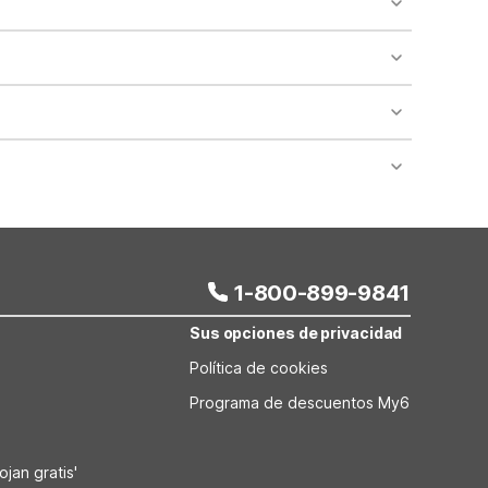
 areas of the property.
bility.
nt desk regarding specific pet policies and any
 bookings and special promotional rates may have
1-800-899-9841
Sus opciones de privacidad
Política de cookies
Programa de descuentos My6
jan gratis'