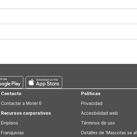
for all registered guests in their rooms and throughout the common
sts. We also offer parking spaces for larger vehicles, subject to availa
well-behaved pets are welcome per room. Please check with the fro
s prior to the arrival date to avoid a penalty fee. Non-refundable
Contacto
Políticas
Contactar a Motel 6
Privacidad
Recursos corporativos
Accesibilidad web
Empleos
Términos de uso
Franquicias
Detalles de 'Mascotas se alo