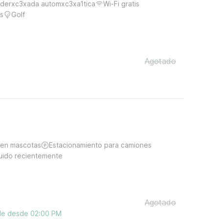
derxc3xada automxc3xa1tica
Wi-Fi gratis
s
Golf
Agotado
ten mascotas
Estacionamiento para camiones
uido recientemente
Agotado
ble desde 02:00 PM