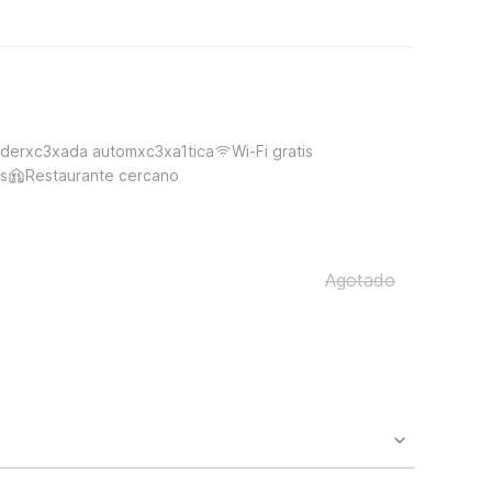
derxc3xada automxc3xa1tica
Wi-Fi gratis
s
Restaurante cercano
Agotado
o availability and may incur additional charges.