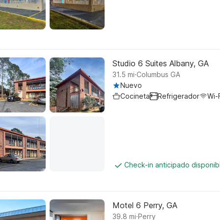
Studio 6 Suites Albany, GA
.
31.5
mi
Columbus GA
Nuevo
Cocineta
Refrigerador
Wi-F
Check-in anticipado disponi
Motel 6 Perry, GA
.
39.8
mi
Perry