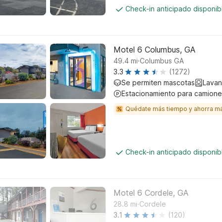
Check-in anticipado disponi
Motel 6 Columbus, GA
.
49.4
mi
Columbus GA
3.3
(1272)
Se permiten mascotas
Lavan
Estacionamiento para camione
Quédate más tiempo y ahorra m
Check-in anticipado disponi
Motel 6 Cordele, GA
.
28.8
mi
Cordele
3.1
(120)