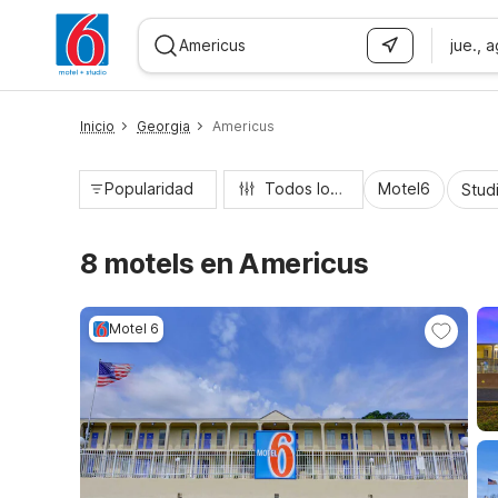
jue., 
WIZARD MEMBER
Inicio
Georgia
Americus
Popularidad
Todos los filtros
Motel6
Stud
8 motels en Americus
Motel 6