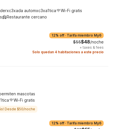
derxc3xada automxc3xa1tica
Wi-Fi gratis
s
Restaurante cercano
12% off
·
Tarifa miembro My6
$48
$55
/noche
+
taxes & fees
Solo quedan 4 habitaciones a este precio
permiten mascotas
1tica
Wi-Fi gratis
ás! Desde $50/noche
12% off
·
Tarifa miembro My6