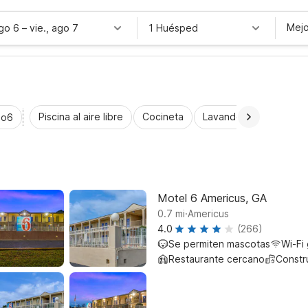
Mejo
ago 6
–
vie., ago 7
1 Huésped
Piscina al aire libre
Cocineta
Lavandería automática
io6
Motel 6 Americus, GA
.
0.7
mi
Americus
4.0
(266)
Se permiten mascotas
Wi-Fi 
Restaurante cercano
Constr