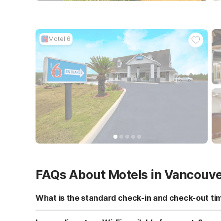
Motel 6
FAQs About Motels in Vancouv
What is the standard check-in and check-out ti
Standard check-in time is at 3:00 PM, and check-out is a