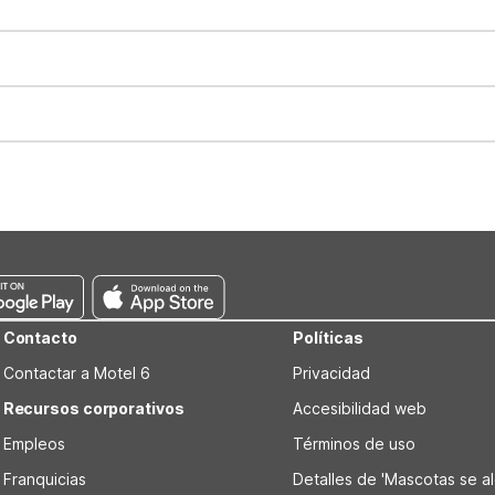
for all registered guests in their rooms and throughout the common
sts. We also offer parking spaces for larger vehicles, subject to availa
well-behaved pets are welcome per room. Please check with the fro
s prior to the arrival date to avoid a penalty fee. Non-refundable
Contacto
Políticas
Contactar a Motel 6
Privacidad
Recursos corporativos
Accesibilidad web
Empleos
Términos de uso
Franquicias
Detalles de 'Mascotas se alo