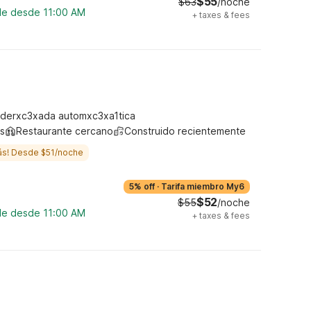
$55
$63
/noche
ble desde 11:00 AM
+
taxes & fees
derxc3xada automxc3xa1tica
s
Restaurante cercano
Construido recientemente
ás! Desde $51/noche
5% off
·
Tarifa miembro My6
$52
$55
/noche
ble desde 11:00 AM
+
taxes & fees