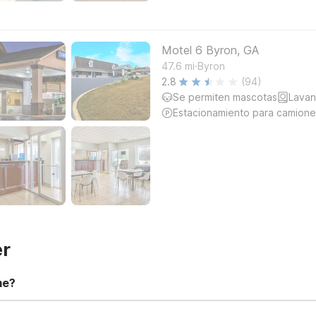
Motel 6 Byron, GA
.
47.6
mi
Byron
2.8
(94)
Se permiten mascotas
Lavan
Estacionamiento para camione
er
me?
t 11:00 AM. Early check-in and late check-out requests are subject t