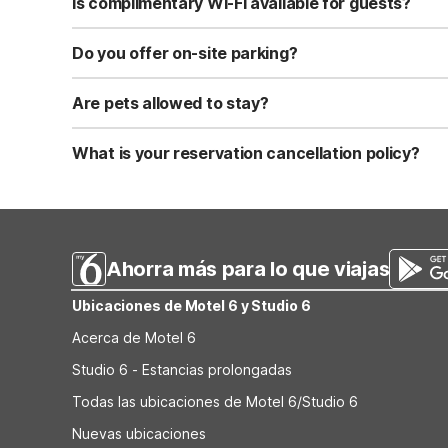
Is complimentary Wi-Fi available for guests?
Yes, we provide complimentary high-speed Wi-Fi access 
Do you offer on-site parking?
Yes, free self-parking is available on-site for all our gue
Are pets allowed to stay?
Yes, we are a pet-friendly property. A maximum of two 
applicable fees.
What is your reservation cancellation policy?
Standard reservations must be canceled at least 24 hour
strict or different cancellation terms.
Ahorra más para lo que viajas
Ubicaciones de Motel 6 y Studio 6
Acerca de Motel 6
Studio 6 - Estancias prolongadas
Todas las ubicaciones de Motel 6/Studio 6
Nuevas ubicaciones