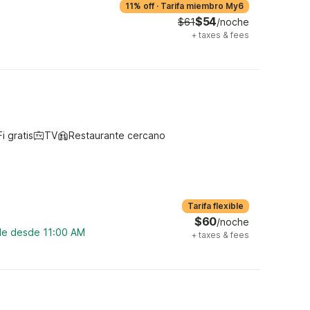
11% off
·
Tarifa miembro My6
$54
$61
/noche
+
taxes & fees
i gratis
TV
Restaurante cercano
Tarifa flexible
$60
/noche
ble desde 11:00 AM
+
taxes & fees