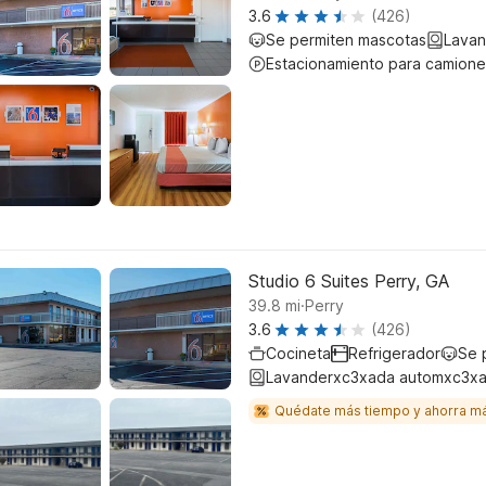
3.6
(426)
Se permiten mascotas
Lavan
Estacionamiento para camione
Studio 6 Suites Perry, GA
.
39.8
mi
Perry
3.6
(426)
Cocineta
Refrigerador
Se 
Lavanderxc3xada automxc3xa
Quédate más tiempo y ahorra m