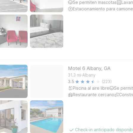
Se permiten mascotas
Lavan
Estacionamiento para camione
Motel 6 Albany, GA
.
31.3
mi
Albany
3.5
(223)
Piscina al aire libre
Se permi
Restaurante cercano
Constr
Check-in anticipado disponi