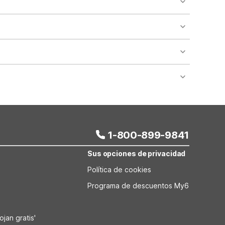
 areas of the property.
bility.
nt desk regarding specific pet policies and any
 bookings and special promotional rates may have
1-800-899-9841
Sus opciones de privacidad
Política de cookies
Programa de descuentos My6
jan gratis'