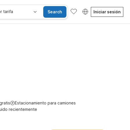
r tarifa
Search
Iniciar sesión
Habitaciones accesibles
Wi-Fi
Niños se alojan gratis
gratis
Estacionamiento para camiones
uido recientemente