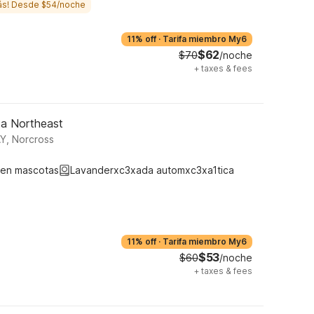
ás! Desde $54/noche
11% off
·
Tarifa miembro My6
$62
$70
/noche
+
taxes & fees
ta Northeast
, Norcross
ten mascotas
Lavanderxc3xada automxc3xa1tica
11% off
·
Tarifa miembro My6
$53
$60
/noche
+
taxes & fees