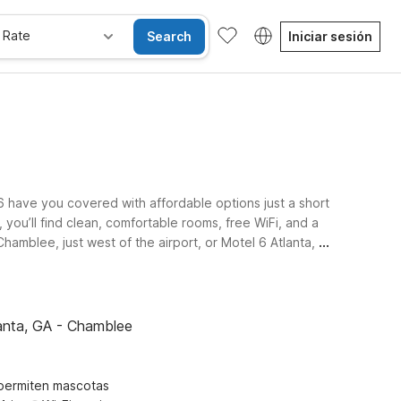
 Rate
Search
Iniciar sesión
 have you covered with affordable options just a short
, you’ll find clean, comfortable rooms, free WiFi, and a
amblee, just west of the airport, or Motel 6 Atlanta, GA
extended-stay setup, Studio 6 Extended Stay - Tucker,
ever you land, our pet-friendly properties make it easy
anta, GA - Chamblee
permiten mascotas