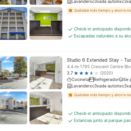
Lavanderxc3xada automxc3xa
Quédate más tiempo y ahorra m
Check-in anticipado disponi
Escapadas naturales a su al
Studio 6 Extended Stay - Tuc
.
4.4
mi
1795 Crescent Centre Blv
3.7
(2020)
Cocineta
Refrigerador
Se 
Lavanderxc3xada automxc3xa
Quédate más tiempo y ahorra m
Check-in anticipado disponi
Estancias junto al parque pa