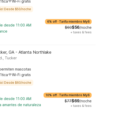
1tica
Wi-Fi gratis
ás! Desde $50/noche
6% off
·
Tarifa miembro My6
ble desde 11:00 AM
$56
$60
/noche
cance
+
taxes & fees
ker, GA - Atlanta Northlake
d., Tucker
permiten mascotas
1tica
Wi-Fi gratis
ás! Desde $60/noche
10% off
·
Tarifa miembro My6
ble desde 11:00 AM
$69
$77
/noche
ra amantes de naturaleza
+
taxes & fees