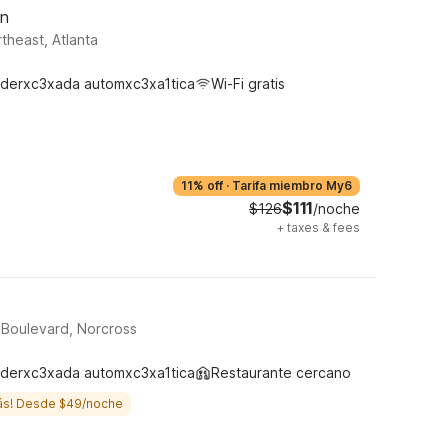
wn
theast, Atlanta
derxc3xada automxc3xa1tica
Wi-Fi gratis
11% off
·
Tarifa miembro My6
$111
$126
/noche
+
taxes & fees
 Boulevard, Norcross
derxc3xada automxc3xa1tica
Restaurante cercano
ás! Desde $49/noche