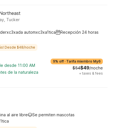
 Northeast
ay, Tucker
derxc3xada automxc3xa1tica
Recepción 24 horas
ás! Desde $48/noche
9% off
·
Tarifa miembro My6
ble desde 11:00 AM
$49
$54
/noche
tes de la naturaleza
+
taxes & fees
ina al aire libre
Se permiten mascotas
1tica