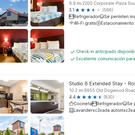
.
9.9
mi
2200 Corporate Plaza Sout
3.1
(566)
Refrigerador
Se permiten m
Wi-Fi gratis
Estacionamiento
Check-in anticipado disponi
Excelente comunicación para 
Studio 6 Extended Stay - Ros
.
10.2
mi
9955 Old Dogwood Road
4.4
(830)
Cocineta
Refrigerador
Se 
Lavanderxc3xada automxc3xa