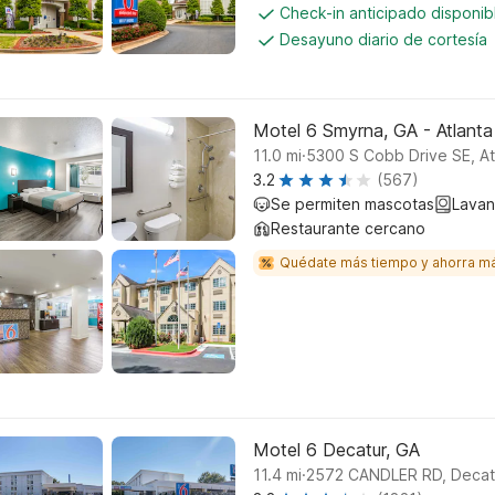
Check-in anticipado disponi
Desayuno diario de cortesía
Motel 6 Smyrna, GA - Atlanta
.
11.0
mi
5300 S Cobb Drive SE, At
3.2
(567)
Se permiten mascotas
Lavan
Restaurante cercano
Quédate más tiempo y ahorra m
Motel 6 Decatur, GA
.
11.4
mi
2572 CANDLER RD, Decat