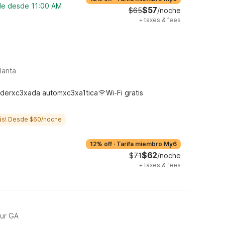
ble desde 11:00 AM
$57
$65
/noche
+
taxes & fees
lanta
derxc3xada automxc3xa1tica
Wi-Fi gratis
ás! Desde $60/noche
12% off
·
Tarifa miembro My6
$62
$71
/noche
+
taxes & fees
ur GA