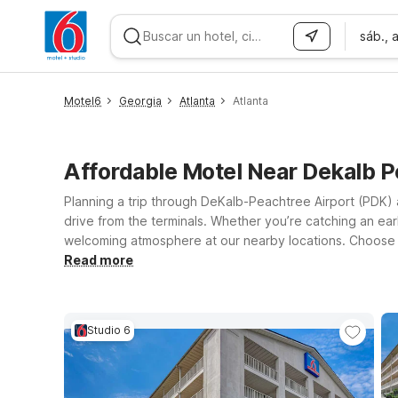
sáb., 
WIZARD MEMBER
Motel6
Georgia
Atlanta
Atlanta
Affordable Motel Near Dekalb P
Planning a trip through DeKalb-Peachtree Airport (PDK)
drive from the terminals. Whether you’re catching an early
welcoming atmosphere at our nearby locations. Choose fr
on Chamblee Tucker Rd for a simple, budget-friendly sta
Read more
GA - Atlanta Northlake offers the extra space you need 
to bring your four-legged travel companion along, so y
Studio 6