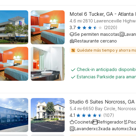
Motel 6 Tucker, GA - Atlanta
.
4.6
mi
2810 Lawrenceville Highw
3.7
(2020)
Se permiten mascotas
Lavan
Restaurante cercano
Quédate más tiempo y ahorra m
Check-in anticipado disponi
Estancias Parkside para aman
Studio 6 Suites Norcross, GA
.
5.4
mi
6650 Bay Circle, Norcross
4.1
(107)
Cocineta
Refrigerador
Pisc
Lavanderxc3xada automxc3xa