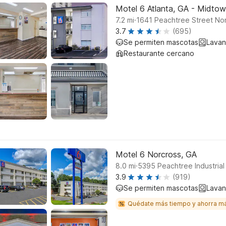
Motel 6 Atlanta, GA - Midto
.
7.2
mi
1641 Peachtree Street Nor
3.7
(695)
Se permiten mascotas
Lavan
Restaurante cercano
Motel 6 Norcross, GA
.
8.0
mi
5395 Peachtree Industrial
3.9
(919)
Se permiten mascotas
Lavan
Quédate más tiempo y ahorra m