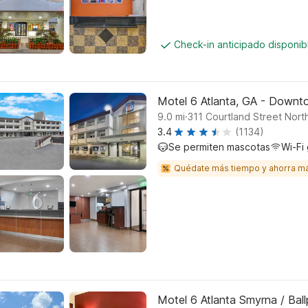
Check-in anticipado disponi
Motel 6 Atlanta, GA - Down
.
9.0
mi
311 Courtland Street North
3.4
(1134)
Se permiten mascotas
Wi-Fi 
Quédate más tiempo y ahorra m
Motel 6 Atlanta Smyrna / Ball