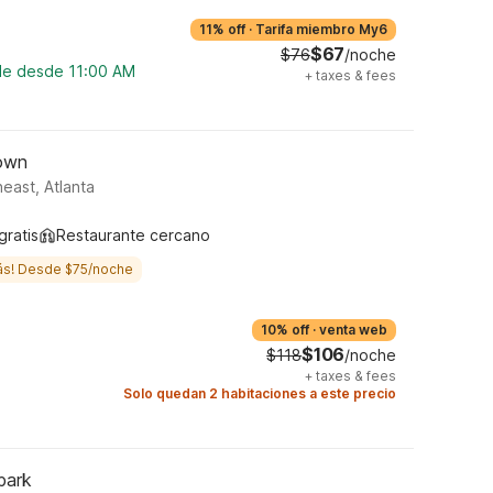
11% off
·
Tarifa miembro My6
$67
$76
/noche
ble desde 11:00 AM
+
taxes & fees
town
east, Atlanta
gratis
Restaurante cercano
ás! Desde $75/noche
10% off
·
venta web
$106
$118
/noche
+
taxes & fees
Solo quedan 2 habitaciones a este precio
park