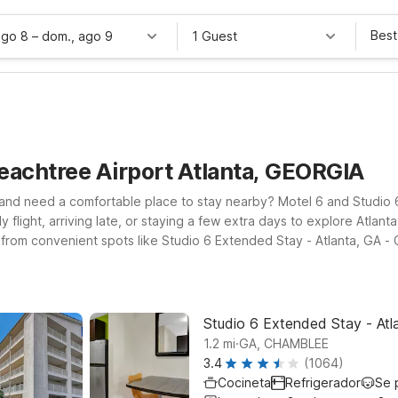
Best
ago 8
–
dom., ago 9
1 Guest
eachtree Airport Atlanta, GEORGIA
 and need a comfortable place to stay nearby? Motel 6 and Studio 6
 flight, arriving late, or staying a few extra days to explore Atlanta
om convenient spots like Studio 6 Extended Stay - Atlanta, GA - Ch
y between flights. If you’re in town longer and prefer more of an 
while keeping you close to major roads, dining, and shopping. Wher
ou can relax and focus on your trip—not your budget.
Studio 6 Extended Stay - Atl
.
1.2
mi
GA, CHAMBLEE
3.4
(1064)
Cocineta
Refrigerador
Se 