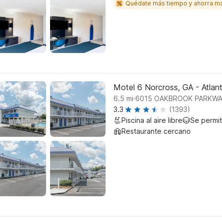
Quédate más tiempo y ahorra m
Motel 6 Norcross, GA - Atlan
.
6.5
mi
6015 OAKBROOK PARKWAY
3.3
(1393)
Piscina al aire libre
Se permi
Restaurante cercano