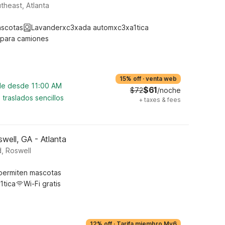
heast, Atlanta
ascotas
Lavanderxc3xada automxc3xa1tica
 para camiones
15% off
·
venta web
ble desde 11:00 AM
$61
$72
/noche
traslados sencillos
+
taxes & fees
well, GA - Atlanta
, Roswell
permiten mascotas
1tica
Wi-Fi gratis
12% off
·
Tarifa miembro My6