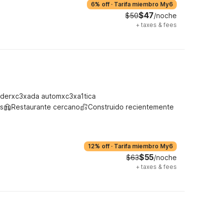
6% off
·
Tarifa miembro My6
$47
$50
/noche
+
taxes & fees
derxc3xada automxc3xa1tica
s
Restaurante cercano
Construido recientemente
12% off
·
Tarifa miembro My6
$55
$63
/noche
+
taxes & fees