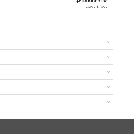
$59
$66
/noche
+
taxes & fees
o availability and may incur additional charges.
 areas of the property.
bility.
nt desk regarding specific pet policies and any
 bookings and special promotional rates may have