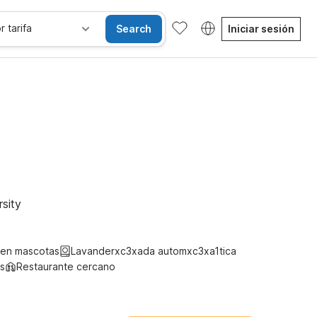
r tarifa
Search
Iniciar sesión
les
Wi-Fi
Niños se alojan gratis
sity
ten mascotas
Lavanderxc3xada automxc3xa1tica
s
Restaurante cercano