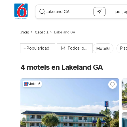
jue., 
WIZARD MEMBER
Inicio
Georgia
Lakeland GA
Popularidad
Todos los filtros
Pisc
Motel6
4 motels en Lakeland GA
Motel 6