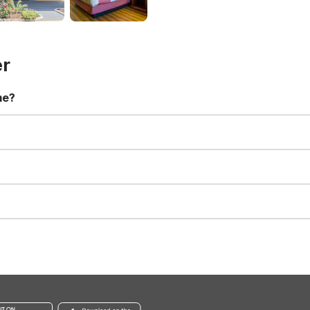
er
me?
t 11:00 AM. Early check-in and late check-out requests are subject t
for all registered guests in their rooms and throughout the common
sts. We also offer parking spaces for larger vehicles, subject to availa
well-behaved pets are welcome per room. Please check with the fro
s prior to the arrival date to avoid a penalty fee. Non-refundable