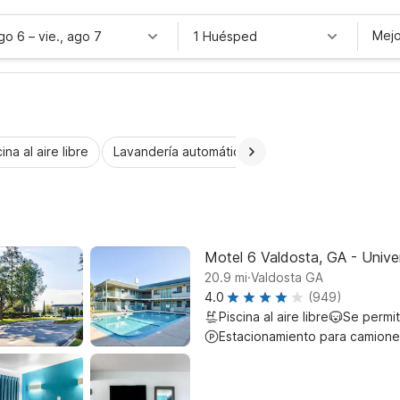
Mejo
ago 6
–
vie., ago 7
1 Huésped
ina al aire libre
Lavandería automática
Habitaciones accesib
Motel 6 Valdosta, GA - Univer
.
20.9
mi
Valdosta GA
4.0
(949)
Piscina al aire libre
Se permi
Estacionamiento para camione