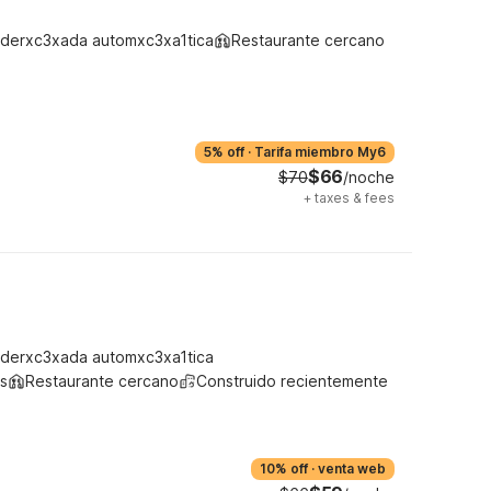
derxc3xada automxc3xa1tica
Restaurante cercano
5% off
·
Tarifa miembro My6
$66
$70
/noche
+
taxes & fees
derxc3xada automxc3xa1tica
s
Restaurante cercano
Construido recientemente
10% off
·
venta web