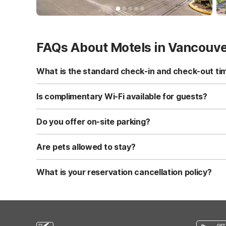
FAQs About Motels in Vancouv
What is the standard check-in and check-out ti
Standard check-in time is at 3:00 PM, and check-out is a
Is complimentary Wi-Fi available for guests?
Yes, we provide complimentary high-speed Wi-Fi access 
Do you offer on-site parking?
Yes, free self-parking is available on-site for all our gue
Are pets allowed to stay?
Yes, we are a pet-friendly property. A maximum of two 
applicable fees.
What is your reservation cancellation policy?
Standard reservations must be canceled at least 24 hour
strict or different cancellation terms.