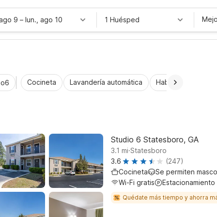
Mejo
 ago 9
–
lun., ago 10
1 Huésped
Cocineta
Lavandería automática
Habitaciones acce
io6
Studio 6 Statesboro, GA
.
3.1
mi
Statesboro
3.6
(247)
Cocineta
Se permiten masco
Wi-Fi gratis
Estacionamiento
Quédate más tiempo y ahorra m