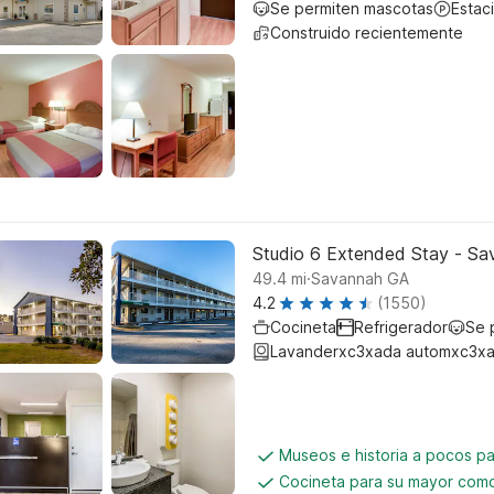
Se permiten mascotas
Estac
Construido recientemente
Studio 6 Extended Stay - Sa
.
49.4
mi
Savannah GA
4.2
(1550)
Cocineta
Refrigerador
Se 
Lavanderxc3xada automxc3xa
Museos e historia a pocos p
Cocineta para su mayor como