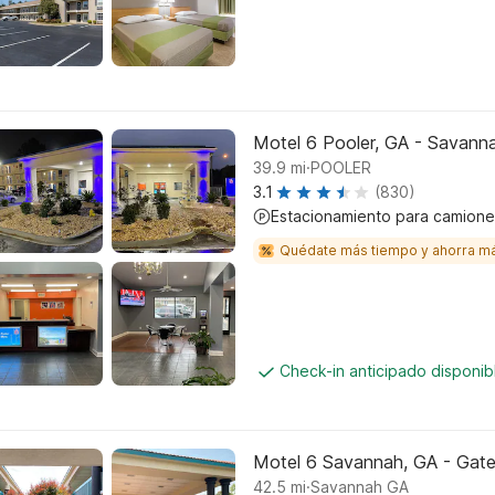
Motel 6 Pooler, GA - Savanna
.
39.9
mi
POOLER
3.1
(830)
Estacionamiento para camione
Quédate más tiempo y ahorra m
Check-in anticipado disponi
Motel 6 Savannah, GA - Gat
.
42.5
mi
Savannah GA