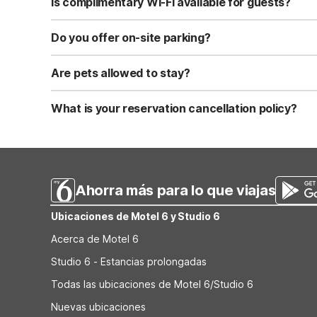
Is complimentary Wi-Fi available for guests?
Yes, we provide complimentary high-speed Wi-Fi access 
Do you offer on-site parking?
Yes, free self-parking is available on-site for all our gue
Are pets allowed to stay?
Yes, we are a pet-friendly property. A maximum of two 
applicable fees.
What is your reservation cancellation policy?
Standard reservations must be canceled at least 24 hour
strict or different cancellation terms.
Ahorra más para lo que viajas
Ubicaciones de Motel 6 y Studio 6
Acerca de Motel 6
Studio 6 - Estancias prolongadas
Todas las ubicaciones de Motel 6/Studio 6
Nuevas ubicaciones