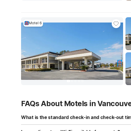
Motel 6
FAQs About Motels in Vancouv
What is the standard check-in and check-out ti
Standard check-in time is at 3:00 PM, and check-out is a