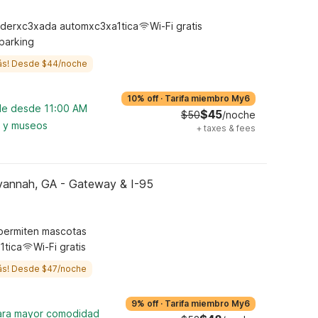
derxc3xada automxc3xa1tica
Wi-Fi gratis
 parking
ás! Desde $44/noche
10% off
·
Tarifa miembro My6
ble desde 11:00 AM
$45
$50
/noche
a y museos
+
taxes & fees
vannah, GA - Gateway & I-95
permiten mascotas
1tica
Wi-Fi gratis
ás! Desde $47/noche
9% off
·
Tarifa miembro My6
para mayor comodidad