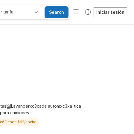
r tarifa
Search
Iniciar sesión
sibles
Wi-Fi
Niños se alojan gratis
tas
Lavanderxc3xada automxc3xa1tica
 para camiones
ás! Desde $62/noche