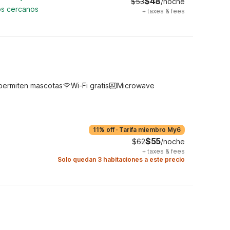
$48
$53
/noche
os cercanos
+
taxes & fees
permiten mascotas
Wi-Fi gratis
Microwave
11% off
·
Tarifa miembro My6
$55
$62
/noche
+
taxes & fees
Solo quedan 3 habitaciones a este precio