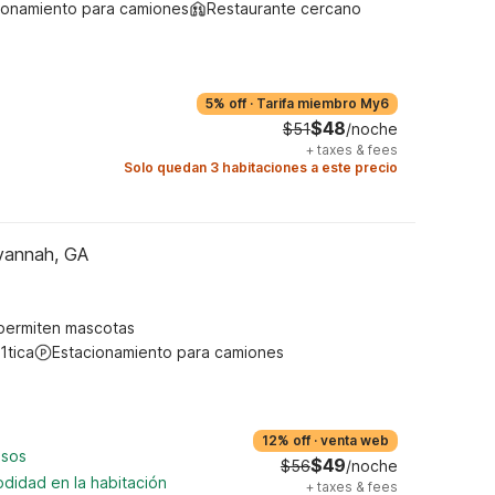
ionamiento para camiones
Restaurante cercano
5% off
·
Tarifa miembro My6
$48
$51
/noche
+
taxes & fees
Solo quedan 3 habitaciones a este precio
vannah, GA
permiten mascotas
1tica
Estacionamiento para camiones
12% off
·
venta web
asos
$49
$56
/noche
didad en la habitación
+
taxes & fees