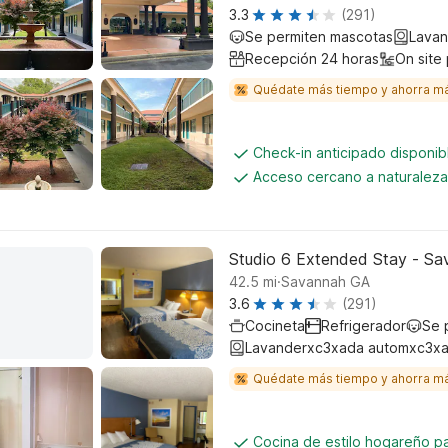
3.3
(291)
Se permiten mascotas
Lavan
Recepción 24 horas
On site
Quédate más tiempo y ahorra m
Check-in anticipado disponi
Acceso cercano a naturalez
Studio 6 Extended Stay - Sa
.
42.5
mi
Savannah GA
3.6
(291)
Cocineta
Refrigerador
Se 
Lavanderxc3xada automxc3xa
Quédate más tiempo y ahorra m
Cocina de estilo hogareño 