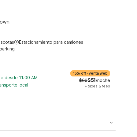
town
ascotas
Estacionamiento para camiones
 parking
15% off
·
venta web
ble desde 11:00 AM
$51
$60
/noche
ansporte local
+
taxes & fees
o availability and may incur additional charges.