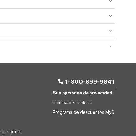
 areas of the property.
bility.
nt desk regarding specific pet policies and any
 bookings and special promotional rates may have
1-800-899-9841
Sus opciones de privacidad
Política de cookies
Programa de descuentos My6
jan gratis'