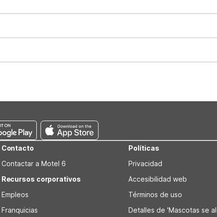
for all registered guests in their rooms and throughout the common
sts. We also offer parking spaces for larger vehicles, subject to availa
well-behaved pets are welcome per room. Please check with the fro
s prior to the arrival date to avoid a penalty fee. Non-refundable
Contacto
Políticas
Contactar a Motel 6
Privacidad
Recursos corporativos
Accesibilidad web
Empleos
Términos de uso
Franquicias
Detalles de 'Mascotas se alo