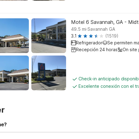
Motel 6 Savannah, GA - Mid
.
49.5
mi
Savannah GA
3.1
(1519)
Refrigerador
Se permiten m
Recepción 24 horas
On site
Check-in anticipado disponi
Excelente conexión con el tr
er
me?
t 11:00 AM. Early check-in and late check-out requests are subject t