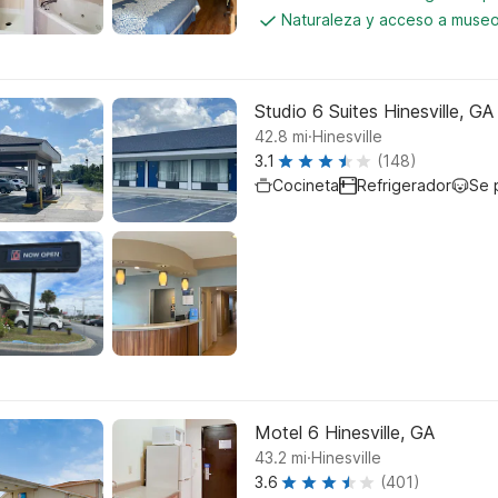
Naturaleza y acceso a muse
Studio 6 Suites Hinesville, GA
.
42.8
mi
Hinesville
3.1
(148)
Cocineta
Refrigerador
Se 
Motel 6 Hinesville, GA
.
43.2
mi
Hinesville
3.6
(401)