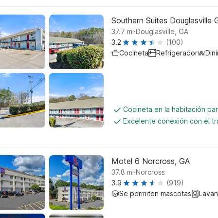
Southern Suites Douglasville
.
37.7
mi
Douglasville, GA
3.2
(100)
Cocineta
Refrigerador
Din
Cocineta en la habitación par
Excelente conexión con el tr
Motel 6 Norcross, GA
.
37.8
mi
Norcross
3.9
(919)
Se permiten mascotas
Lavan