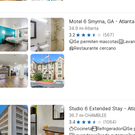
Motel 6 Smyrna, GA - Atlanta
.
34.9
mi
Atlanta
3.2
(567)
Se permiten mascotas
Lavan
Restaurante cercano
Studio 6 Extended Stay - Atl
.
36.7
mi
CHAMBLEE
3.4
(1064)
Cocineta
Refrigerador
Se 