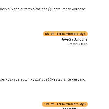
derxc3xada automxc3xa1tica
Restaurante cercano
6% off
·
Tarifa miembro My6
$70
$75
/noche
+
taxes & fees
derxc3xada automxc3xa1tica
Restaurante cercano
11% off
·
Tarifa miembro My6