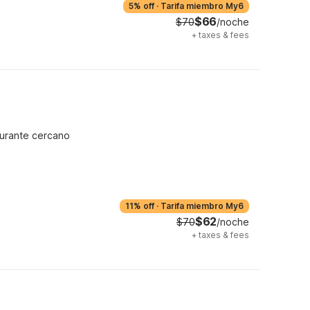
5% off
·
Tarifa miembro My6
$66
$70
/noche
+
taxes & fees
urante cercano
11% off
·
Tarifa miembro My6
$62
$70
/noche
+
taxes & fees