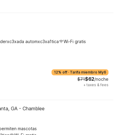
derxc3xada automxc3xa1tica
Wi-Fi gratis
12% off
·
Tarifa miembro My6
$62
$71
/noche
+
taxes & fees
anta, GA - Chamblee
permiten mascotas