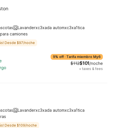
ston
ascotas
Lavanderxc3xada automxc3xa1tica
 para camiones
ás! Desde $97/noche
9% off
·
Tarifa miembro My6
e
$101
$112
/noche
argo
+
taxes & fees
ascotas
Lavanderxc3xada automxc3xa1tica
ras
ás! Desde $109/noche