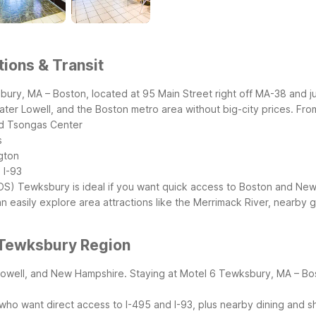
ions & Transit
ury, MA – Boston, located at 95 Main Street right off MA-38 and jus
er Lowell, and the Boston metro area without big-city prices.
From
and Tsongas Center
s
ngton
 I-93
BOS)
Tewksbury is ideal if you want quick access to Boston and New 
can easily explore area attractions like the Merrimack River, nearby
 Tewksbury Region
well, and New Hampshire. Staying at Motel 6 Tewksbury, MA – Bost
s who want direct access to I-495 and I-93, plus nearby dining and 