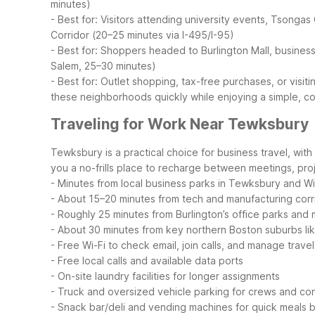
minutes)
- Best for: Visitors attending university events, Tsong
Corridor (20–25 minutes via I-495/I-95)
- Best for: Shoppers headed to Burlington Mall, business 
Salem, 25–30 minutes)
- Best for: Outlet shopping, tax-free purchases, or visit
these neighborhoods quickly while enjoying a simple, con
Traveling for Work Near Tewksbury
Tewksbury is a practical choice for business travel, wit
you a no-frills place to recharge between meetings, projec
- Minutes from local business parks in Tewksbury and W
- About 15–20 minutes from tech and manufacturing corr
- Roughly 25 minutes from Burlington’s office parks and m
- About 30 minutes from key northern Boston suburbs l
- Free Wi-Fi to check email, join calls, and manage travel
- Free local calls and available data ports
- On-site laundry facilities for longer assignments
- Truck and oversized vehicle parking for crews and co
- Snack bar/deli and vending machines for quick meals 