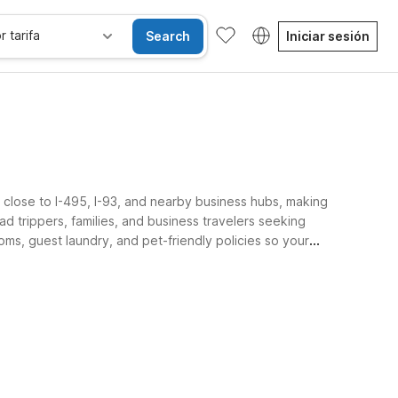
r tarifa
Search
Iniciar sesión
close to I-495, I-93, and nearby business hubs, making
d trippers, families, and business travelers seeking
ooms, guest laundry, and pet-friendly policies so your
les
Wi-Fi
Niños se alojan gratis