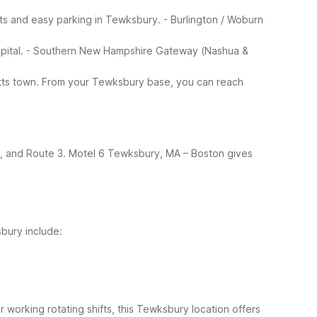
hts and easy parking in Tewksbury.
- Burlington / Woburn
pital.
- Southern New Hampshire Gateway (Nashua &
tts town.
From your Tewksbury base, you can reach
-93, and Route 3. Motel 6 Tewksbury, MA – Boston gives
bury include:
or working rotating shifts, this Tewksbury location offers