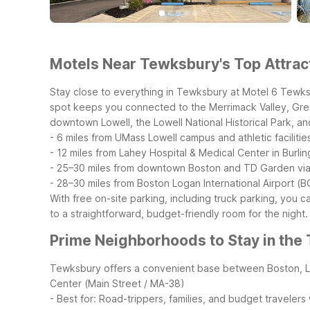
Motels Near Tewksbury's Top Attract
Stay close to everything in Tewksbury at Motel 6 Tewksb
spot keeps you connected to the Merrimack Valley, Great
downtown Lowell, the Lowell National Historical Park, 
- 6 miles from UMass Lowell campus and athletic facilitie
- 12 miles from Lahey Hospital & Medical Center in Burli
- 25–30 miles from downtown Boston and TD Garden via
- 28–30 miles from Boston Logan International Airport (
With free on-site parking, including truck parking, you 
to a straightforward, budget-friendly room for the night.
Prime Neighborhoods to Stay in the
Tewksbury offers a convenient base between Boston, Lo
Center (Main Street / MA-38)
- Best for: Road-trippers, families, and budget traveler