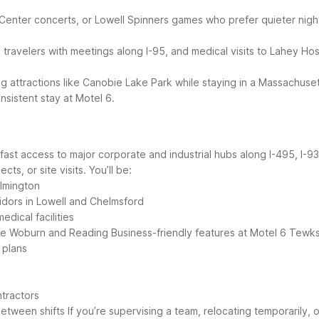
as Center concerts, or Lowell Spinners games who prefer quieter nig
travelers with meetings along I-95, and medical visits to Lahey Hos
ing attractions like Canobie Lake Park while staying in a Massachuse
sistent stay at Motel 6.
h fast access to major corporate and industrial hubs along I-495, I
ts, or site visits.
You’ll be:
ilmington
idors in Lowell and Chelmsford
edical facilities
ike Woburn and Reading
Business-friendly features at Motel 6 Tewks
 plans
ntractors
between shifts
If you’re supervising a team, relocating temporarily, 