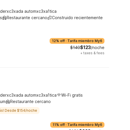
derxc3xada automxc3xa1tica
s
Restaurante cercano
Construido recientemente
12% off
·
Tarifa miembro My6
$123
$140
/noche
+
taxes & fees
derxc3xada automxc3xa1tica
Wi-Fi gratis
ium
Restaurante cercano
ás! Desde $154/noche
11% off
·
Tarifa miembro My6