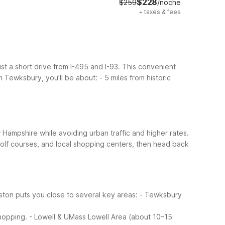
$228
$259
/noche
+
taxes & fees
t a short drive from I-495 and I-93. This convenient
 Tewksbury, you’ll be about:
- 5 miles from historic
Hampshire while avoiding urban traffic and higher rates.
 golf courses, and local shopping centers, then head back
on puts you close to several key areas:
- Tewksbury
shopping.
- Lowell & UMass Lowell Area (about 10–15