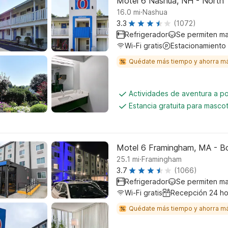
Motel 6 Nashua, NH - North
.
16.0
mi
Nashua
3.3
(1072)
Refrigerador
Se permiten m
Wi-Fi gratis
Estacionamiento
Quédate más tiempo y ahorra m
Actividades de aventura a p
Estancia gratuita para masco
Motel 6 Framingham, MA - B
.
25.1
mi
Framingham
3.7
(1066)
Refrigerador
Se permiten m
Wi-Fi gratis
Recepción 24 ho
Quédate más tiempo y ahorra m