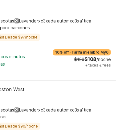
ascotas
Lavanderxc3xada automxc3xa1tica
 para camiones
ás! Desde $97/noche
10% off
·
Tarifa miembro My6
ocos minutos
$108
$120
/noche
tas
+
taxes & fees
oston West
ascotas
Lavanderxc3xada automxc3xa1tica
ras
ás! Desde $90/noche