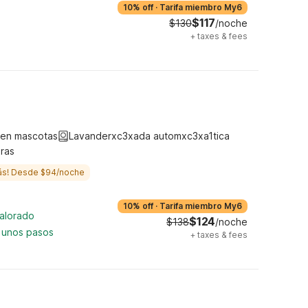
10% off
·
Tarifa miembro My6
$117
$130
/noche
+
taxes & fees
ten mascotas
Lavanderxc3xada automxc3xa1tica
ras
ás! Desde $94/noche
10% off
·
Tarifa miembro My6
valorado
$124
$138
/noche
 unos pasos
+
taxes & fees