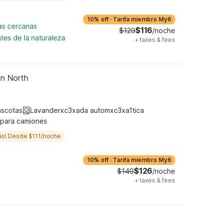
10% off
·
Tarifa miembro My6
cas cercanas
$116
$129
/noche
tes de la naturaleza
+
taxes & fees
on North
ascotas
Lavanderxc3xada automxc3xa1tica
 para camiones
ás! Desde $111/noche
10% off
·
Tarifa miembro My6
$126
$140
/noche
+
taxes & fees