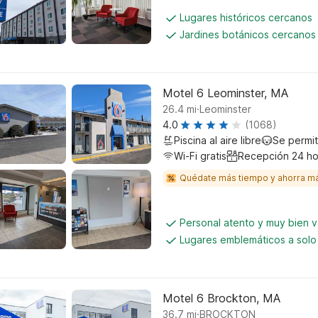
Lugares históricos cercanos
Jardines botánicos cercanos
Motel 6 Leominster, MA
.
26.4
mi
Leominster
4.0
(1068)
Piscina al aire libre
Se permi
Wi-Fi gratis
Recepción 24 ho
Quédate más tiempo y ahorra m
Personal atento y muy bien 
Lugares emblemáticos a solo
Motel 6 Brockton, MA
.
36.7
mi
BROCKTON