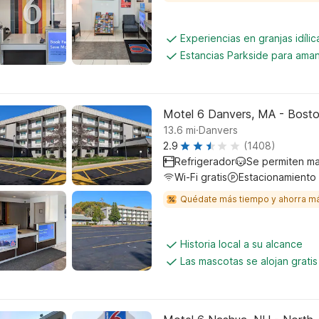
Experiencias en granjas idíli
Estancias Parkside para aman
Motel 6 Danvers, MA - Bost
.
13.6
mi
Danvers
2.9
(1408)
Refrigerador
Se permiten m
Wi-Fi gratis
Estacionamiento
Quédate más tiempo y ahorra m
Historia local a su alcance
Las mascotas se alojan gratis