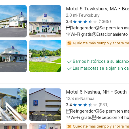
Motel 6 Tewksbury, MA - Bo
.
2.0
mi
Tewksbury
3.6
(1365)
Refrigerador
Se permiten m
Wi-Fi gratis
Estacionamiento
Quédate más tiempo y ahorra m
Barrios históricos a su alcanc
Las mascotas se alojan sin c
Motel 6 Nashua, NH - South
.
12.8
mi
Nashua
3.4
(981)
Refrigerador
Se permiten m
Wi-Fi gratis
Recepción 24 ho
Quédate más tiempo y ahorra m