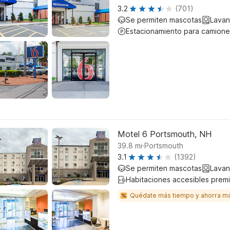
3.2
(701)
Se permiten mascotas
Lavan
Estacionamiento para camione
Motel 6 Portsmouth, NH
.
39.8
mi
Portsmouth
3.1
(1392)
Se permiten mascotas
Lavan
Habitaciones accesibles prem
Quédate más tiempo y ahorra m