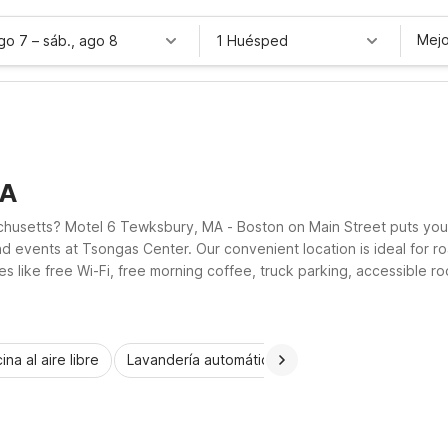
Mejo
ago 7
–
sáb., ago 8
1 Huésped
MA
chusetts? Motel 6 Tewksbury, MA - Boston on Main Street puts you 
d events at Tsongas Center. Our convenient location is ideal for roa
ies like free Wi-Fi, free morning coffee, truck parking, accessible r
ep your trip simple, comfortable, and affordable.
ina al aire libre
Lavandería automática
Habitaciones accesib