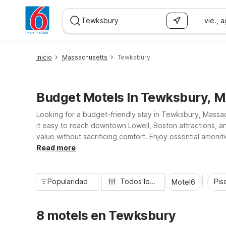
vie., 
WIZARD MEMBER
Inicio
Massachusetts
Tewksbury
Budget Motels In Tewksbury, 
Looking for a budget-friendly stay in Tewksbury, Massa
it easy to reach downtown Lowell, Boston attractions, an
value without sacrificing comfort. Enjoy essential amenit
whole crew can relax. Count on Motel 6 Tewksbury to ke
Read more
Popularidad
Todos los filtros
Pisc
Motel6
8 motels en Tewksbury