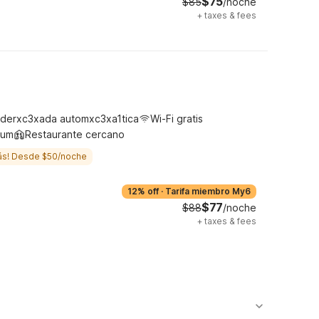
$75
$85
/noche
+
taxes & fees
derxc3xada automxc3xa1tica
Wi-Fi gratis
ium
Restaurante cercano
ás! Desde $50/noche
12% off
·
Tarifa miembro My6
$77
$88
/noche
+
taxes & fees