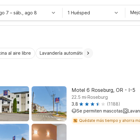
Mejo
ago 7
–
sáb., ago 8
1 Huésped
ina al aire libre
Lavandería automática
Habitaciones accesib
Motel 6 Roseburg, OR - I-5
.
22.5
mi
Roseburg
3.8
(1188)
Se permiten mascotas
Lavan
Quédate más tiempo y ahorra m