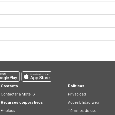
t 11:00 AM. Early check-in and late check-out requests are subject t
for all registered guests in their rooms and throughout the common
sts. We also offer parking spaces for larger vehicles, subject to availa
well-behaved pets are welcome per room. Please check with the fro
s prior to the arrival date to avoid a penalty fee. Non-refundable
Contacto
Políticas
Contactar a Motel 6
Privacidad
Recursos corporativos
Accesibilidad web
Empleos
Términos de uso