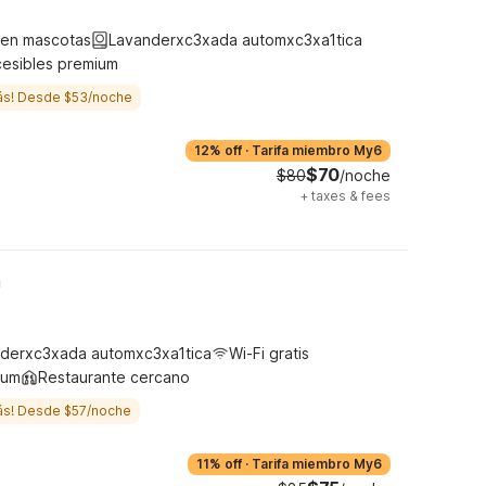
ten mascotas
Lavanderxc3xada automxc3xa1tica
cesibles premium
ás! Desde $53/noche
12% off
·
Tarifa miembro My6
$70
$80
/noche
+
taxes & fees
h
derxc3xada automxc3xa1tica
Wi-Fi gratis
ium
Restaurante cercano
ás! Desde $57/noche
11% off
·
Tarifa miembro My6