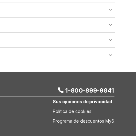
o availability and may incur additional charges.
 areas of the property.
bility.
nt desk regarding specific pet policies and any
 bookings and special promotional rates may have
1-800-899-9841
Sus opciones de privacidad
Política de cookies
Programa de descuentos My6