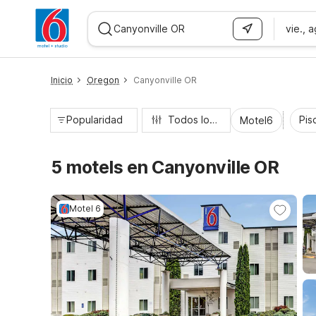
vie., 
WIZARD MEMBER
Inicio
Oregon
Canyonville OR
Popularidad
Todos los filtros
Pisc
Motel6
5 motels en Canyonville OR
Motel 6