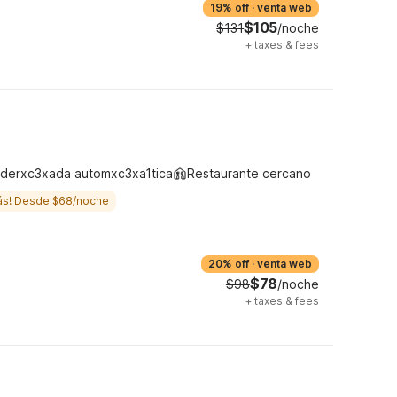
19% off
·
venta web
$105
$131
/noche
+
taxes & fees
derxc3xada automxc3xa1tica
Restaurante cercano
ás! Desde $68/noche
20% off
·
venta web
$78
$98
/noche
+
taxes & fees