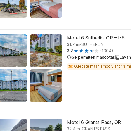
Motel 6 Sutherlin, OR – I-5
.
31.7
mi
SUTHERLIN
3.7
(1004)
Se permiten mascotas
Lavan
Quédate más tiempo y ahorra m
Motel 6 Grants Pass, OR
.
32.4
mi
GRANTS PASS