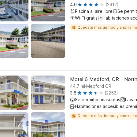
4.0
(2612)
Piscina al aire libre
Se permi
Wi-Fi gratis
Habitaciones ac
Quédate más tiempo y ahorra m
Motel 6 Medford, OR - Nort
.
44.7
mi
Medford OR
3.8
(2252)
Se permiten mascotas
Lavan
Habitaciones accesibles prem
Quédate más tiempo y ahorra m