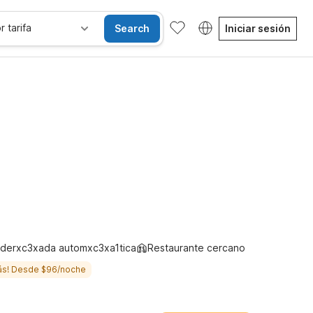
r tarifa
Search
Iniciar sesión
les
Wi-Fi
Niños se alojan gratis
derxc3xada automxc3xa1tica
Restaurante cercano
ás! Desde $96/noche