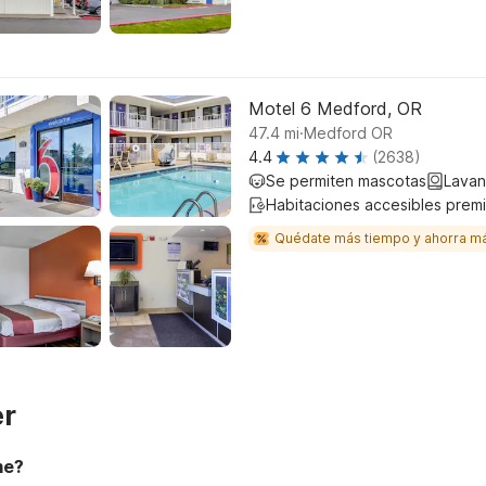
Motel 6 Medford, OR
.
47.4
mi
Medford OR
4.4
(2638)
Se permiten mascotas
Lavan
Habitaciones accesibles prem
Quédate más tiempo y ahorra m
er
me?