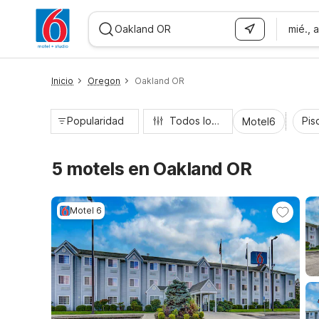
mié., 
WIZARD MEMBER
Inicio
Oregon
Oakland OR
Popularidad
Todos los filtros
Pisc
Motel6
5 motels en Oakland OR
Motel 6