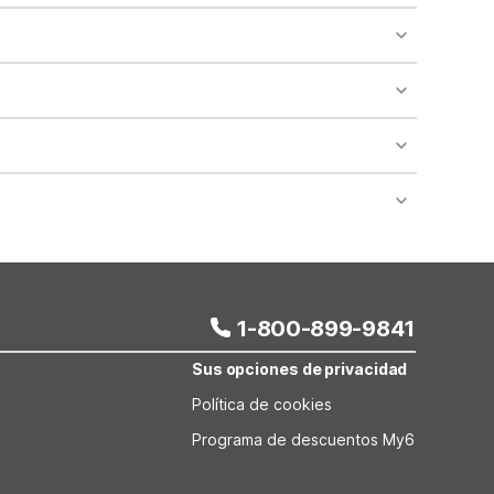
o availability and may incur additional charges.
 areas of the property.
bility.
nt desk regarding specific pet policies and any
 bookings and special promotional rates may have
1-800-899-9841
Sus opciones de privacidad
Política de cookies
Programa de descuentos My6