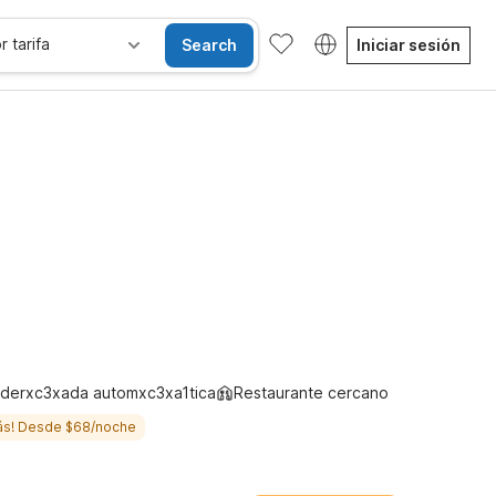
r tarifa
Search
Iniciar sesión
les
Wi-Fi
Niños se alojan gratis
derxc3xada automxc3xa1tica
Restaurante cercano
ás! Desde $68/noche