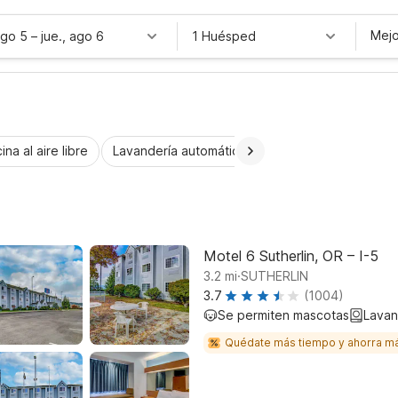
Mejo
ago 5
–
jue., ago 6
1 Huésped
ina al aire libre
Lavandería automática
Habitaciones accesib
Motel 6 Sutherlin, OR – I-5
.
3.2
mi
SUTHERLIN
3.7
(1004)
Se permiten mascotas
Lavan
Quédate más tiempo y ahorra m