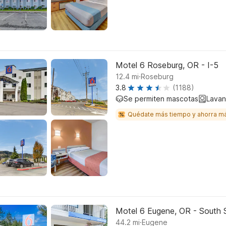
Motel 6 Roseburg, OR - I-5
.
12.4
mi
Roseburg
3.8
(1188)
Se permiten mascotas
Lavan
Quédate más tiempo y ahorra m
Motel 6 Eugene, OR - South S
.
44.2
mi
Eugene