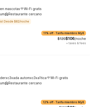
ten mascotas
Wi-Fi gratis
ium
Restaurante cercano
ás! Desde $82/noche
11% off
·
Tarifa miembro My6
$106
$120
/noche
+
taxes & fees
derxc3xada automxc3xa1tica
Wi-Fi gratis
ium
Restaurante cercano
12% off
·
Tarifa miembro My6