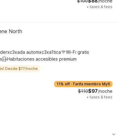
$88
$100
/noche
+
taxes & fees
gene North
derxc3xada automxc3xa1tica
Wi-Fi gratis
s
Habitaciones accesibles premium
ás! Desde $77/noche
11% off
·
Tarifa miembro My6
$97
$110
/noche
+
taxes & fees