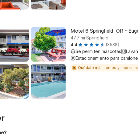
Motel 6 Springfield, OR - Eu
.
47.7
mi
Springfield
4.4
(3538)
Se permiten mascotas
Lavan
Estacionamiento para camione
Quédate más tiempo y ahorra m
er
me?