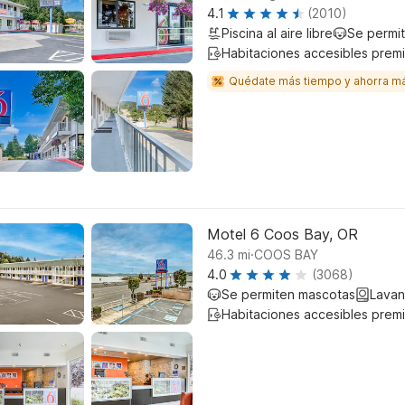
4.1
(2010)
Piscina al aire libre
Se permi
Habitaciones accesibles prem
Quédate más tiempo y ahorra m
Motel 6 Coos Bay, OR
.
46.3
mi
COOS BAY
4.0
(3068)
Se permiten mascotas
Lavan
Habitaciones accesibles prem