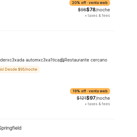
20% off
·
venta web
$78
$98
/noche
+
taxes & fees
derxc3xada automxc3xa1tica
Restaurante cercano
ás! Desde $95/noche
19% off
·
venta web
$97
$121
/noche
+
taxes & fees
pringfield