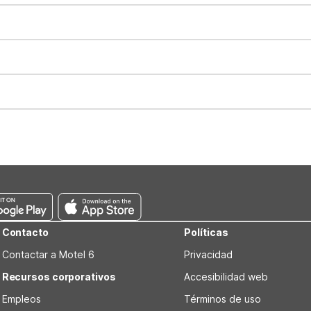
t 11:00 AM. Early check-in and late check-out requests are subject t
for all registered guests in their rooms and throughout the common
sts. We also offer parking spaces for larger vehicles, subject to availa
well-behaved pets are welcome per room. Please check with the fro
s prior to the arrival date to avoid a penalty fee. Non-refundable
Contacto
Políticas
Contactar a Motel 6
Privacidad
Recursos corporativos
Accesibilidad web
Empleos
Términos de uso