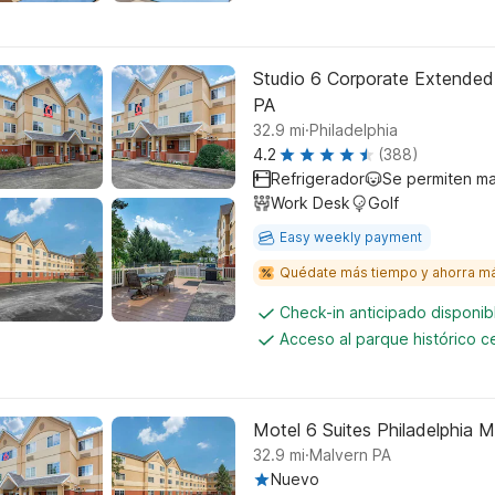
Studio 6 Corporate Extended
PA
.
32.9
mi
Philadelphia
4.2
(388)
Refrigerador
Se permiten m
Work Desk
Golf
Easy weekly payment
Quédate más tiempo y ahorra m
Check-in anticipado disponi
Acceso al parque histórico 
Motel 6 Suites Philadelphia 
.
32.9
mi
Malvern PA
Nuevo