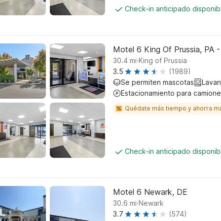
Check-in anticipado disponi
Motel 6 King Of Prussia, PA -
.
30.4
mi
King of Prussia
3.5
(1989)
Se permiten mascotas
Lavan
Estacionamiento para camione
Quédate más tiempo y ahorra m
Check-in anticipado disponi
Motel 6 Newark, DE
.
30.6
mi
Newark
3.7
(574)