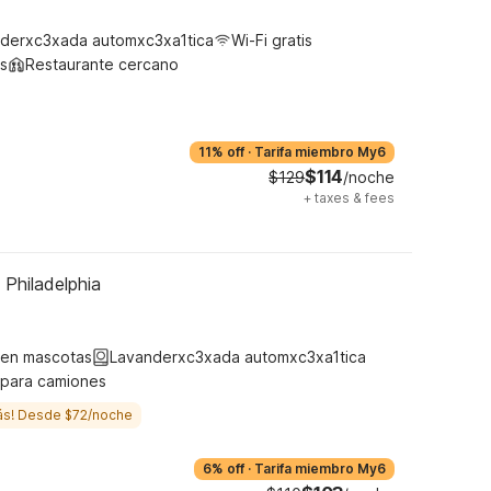
derxc3xada automxc3xa1tica
Wi-Fi gratis
s
Restaurante cercano
11% off
·
Tarifa miembro My6
$114
$129
/noche
+
taxes & fees
 Philadelphia
ten mascotas
Lavanderxc3xada automxc3xa1tica
 para camiones
ás! Desde $72/noche
6% off
·
Tarifa miembro My6