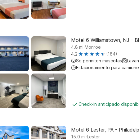
Motel 6 Williamstown, NJ - B
.
4.8
mi
Monroe
4.2
(184)
Se permiten mascotas
Lavan
Estacionamiento para camione
Check-in anticipado disponi
Motel 6 Lester, PA - Philadelp
.
15.0
mi
Lester