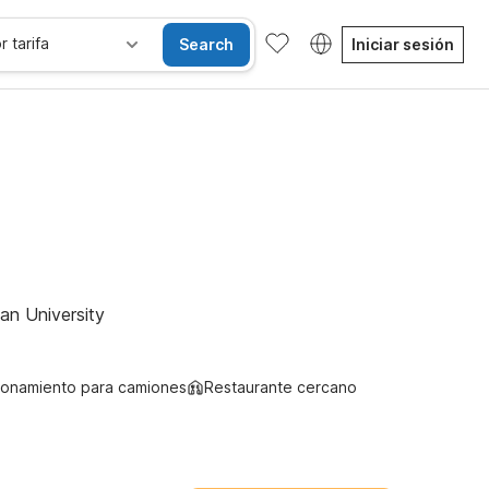
r tarifa
Search
Iniciar sesión
ones accesibles
Wi-Fi
Niños se alojan gratis
an University
ionamiento para camiones
Restaurante cercano