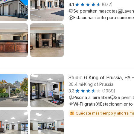
4.1
(672)
Se permiten mascotas
Lavan
Estacionamiento para camione
Studio 6 King of Prussia, PA -
.
30.4
mi
King of Prussia
3.3
(1989)
Piscina al aire libre
Se permi
Wi-Fi gratis
Estacionamiento
Quédate más tiempo y ahorra m