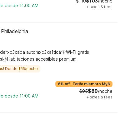
$103
$110
/noche
ble desde 11:00 AM
+
taxes & fees
 Philadelphia
derxc3xada automxc3xa1tica
Wi-Fi gratis
s
Habitaciones accesibles premium
ás! Desde $55/noche
6% off
·
Tarifa miembro My6
$89
$95
/noche
ble desde 11:00 AM
+
taxes & fees