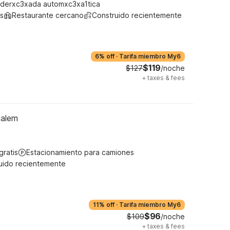
derxc3xada automxc3xa1tica
s
Restaurante cercano
Construido recientemente
6% off
·
Tarifa miembro My6
$119
$127
/noche
+
taxes & fees
salem
gratis
Estacionamiento para camiones
uido recientemente
11% off
·
Tarifa miembro My6
$96
$109
/noche
+
taxes & fees