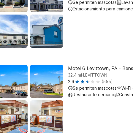
Se permiten mascotas
Lavan
Estacionamiento para camione
Motel 6 Levittown, PA - Ben
.
32.4
mi
LEVITTOWN
2.9
(555)
Se permiten mascotas
Wi-Fi 
Restaurante cercano
Constr