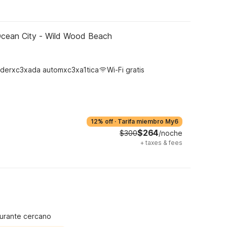
Ocean City - Wild Wood Beach
derxc3xada automxc3xa1tica
Wi-Fi gratis
12% off
·
Tarifa miembro My6
$264
$300
/noche
+
taxes & fees
urante cercano