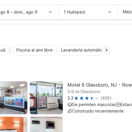
Mejo
ago 8
–
dom., ago 9
1 Huésped
Piscina al aire libre
Lavandería automática
Habitaci
io6
Motel 6 Glassboro, NJ - Row
.
0.6
mi
Glassboro
3.3
(408)
Se permiten mascotas
Estac
Construido recientemente