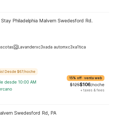
 Stay Philadelphia Malvern Swedesford Rd.
ascotas
Lavanderxc3xada automxc3xa1tica
ás! Desde $67/noche
15% off
·
venta web
ble desde 10:00 AM
$106
$125
/noche
cercano
+
taxes & fees
Malvern Swedesford Rd, PA