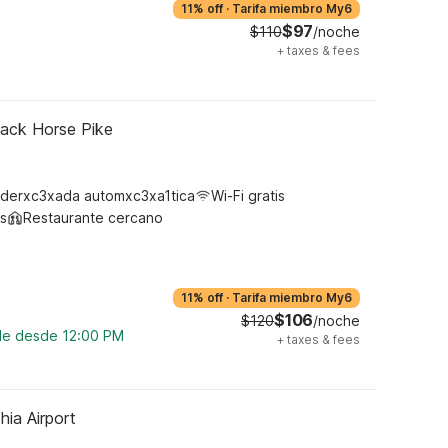
11% off
·
Tarifa miembro My6
$97
$110
/noche
+
taxes & fees
lack Horse Pike
derxc3xada automxc3xa1tica
Wi-Fi gratis
s
Restaurante cercano
11% off
·
Tarifa miembro My6
$106
$120
/noche
ble desde 12:00 PM
+
taxes & fees
hia Airport