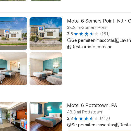
Motel 6 Somers Point, NJ - 
.
38.2
mi
Somers Point
3.5
(161)
Se permiten mascotas
Lavan
Restaurante cercano
Motel 6 Pottstown, PA
.
48.3
mi
Pottstown
3.3
(417)
Se permiten mascotas
Resta