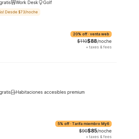
gratis
Work Desk
Golf
ás! Desde $73/noche
20% off
·
venta web
$88
$110
/noche
+
taxes & fees
gratis
Habitaciones accesibles premium
5% off
·
Tarifa miembro My6
$85
$90
/noche
+
taxes & fees