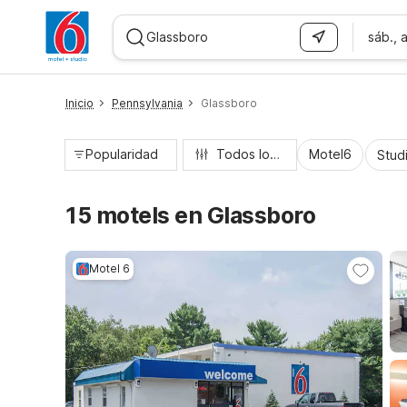
sáb., 
WIZARD MEMBER
Inicio
Pennsylvania
Glassboro
Popularidad
Todos los filtros
Motel6
Stud
15 motels en Glassboro
Motel 6