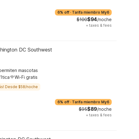
6% off
·
Tarifa miembro My6
$94
$100
/noche
+
taxes & fees
ashington DC Southwest
permiten mascotas
1tica
Wi-Fi gratis
ás! Desde $58/noche
6% off
·
Tarifa miembro My6
$89
$95
/noche
+
taxes & fees