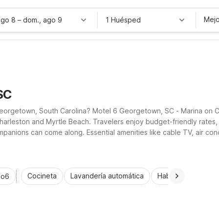
Mejo
ago 8
–
dom., ago 9
1 Huésped
SC
c Georgetown, South Carolina? Motel 6 Georgetown, SC - Marina on C
arleston and Myrtle Beach. Travelers enjoy budget-friendly rates, 
panions can come along. Essential amenities like cable TV, air cond
earby Studio 6 Extended Stay - Myrtle Beach, SC, offering kitchen
Cocineta
Lavandería automática
Habitaciones acce
io6