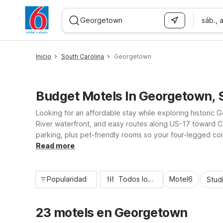
sáb., 
WIZARD MEMBER
Inicio
South Carolina
Georgetown
Budget Motels In Georgetown, 
Looking for an affordable stay while exploring histori
River waterfront, and easy routes along US-17 toward Ch
parking, plus pet-friendly rooms so your four-legged com
simple and comfortable. Need a longer stay? Consider n
Read more
Popularidad
Todos los filtros
Motel6
Stud
23 motels en Georgetown