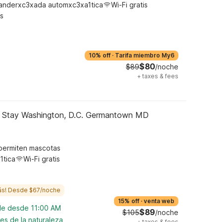
anderxc3xada automxc3xa1tica
Wi-Fi gratis
s
10% off
·
Tarifa miembro My6
$80
$89
/noche
+
taxes & fees
d Stay Washington, D.C. Germantown MD
permiten mascotas
1tica
Wi-Fi gratis
ás! Desde $67/noche
15% off
·
venta web
ble desde 11:00 AM
$89
$105
/noche
es de la naturaleza
+
taxes & fees