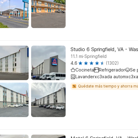
Studio 6 Springfield, VA - W
.
11.1
mi
Springfield
4.6
(1302)
Cocineta
Refrigerador
Se 
Lavanderxc3xada automxc3xa
Quédate más tiempo y ahorra m