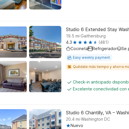
Studio 6 Extended Stay Wash
.
19.5
mi
Gaithersburg
4.3
(481)
Cocineta
Refrigerador
Se 
Easy weekly payment
Quédate más tiempo y ahorra m
Check-in anticipado disponi
Excelente conectividad con e
Studio 6 Chantilly, VA – Washi
.
20.4
mi
Washington DC
Nuevo