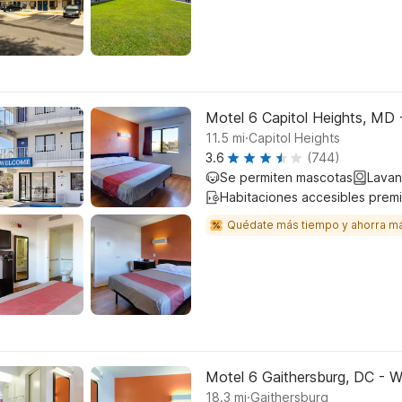
Motel 6 Capitol Heights, MD
.
11.5
mi
Capitol Heights
3.6
(744)
Se permiten mascotas
Lavan
Habitaciones accesibles prem
Quédate más tiempo y ahorra m
Motel 6 Gaithersburg, DC - 
.
18.3
mi
Gaithersburg