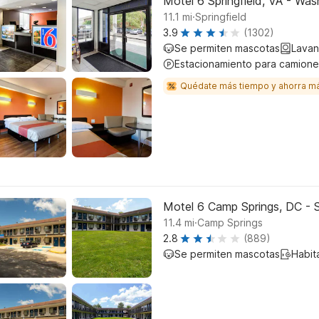
Motel 6 Springfield, VA - Wa
.
11.1
mi
Springfield
3.9
(1302)
Se permiten mascotas
Lavan
Estacionamiento para camione
Quédate más tiempo y ahorra m
Motel 6 Camp Springs, DC - 
.
11.4
mi
Camp Springs
2.8
(889)
Se permiten mascotas
Habit