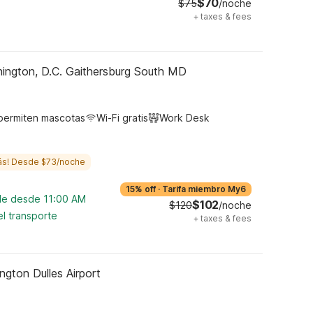
$70
$75
/noche
+
taxes & fees
ington, D.C. Gaithersburg South MD
permiten mascotas
Wi-Fi gratis
Work Desk
ás! Desde $73/noche
15% off
·
Tarifa miembro My6
ble desde 11:00 AM
$102
$120
/noche
l transporte
+
taxes & fees
ngton Dulles Airport