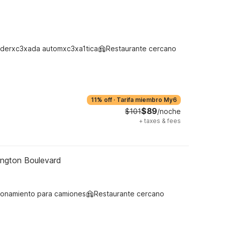
derxc3xada automxc3xa1tica
Restaurante cercano
11% off
·
Tarifa miembro My6
$89
$101
/noche
+
taxes & fees
lington Boulevard
ionamiento para camiones
Restaurante cercano