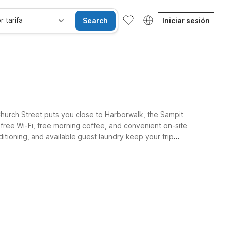
r tarifa
Search
Iniciar sesión
hurch Street puts you close to Harborwalk, the Sampit
free Wi-Fi, free morning coffee, and convenient on-site
itioning, and available guest laundry keep your trip
ettes and extra space.
sibles
Wi-Fi
Niños se alojan gratis