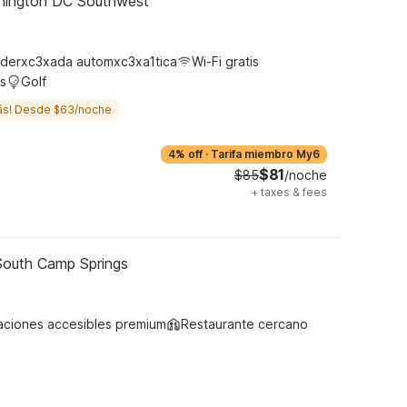
shington DC Southwest
derxc3xada automxc3xa1tica
Wi-Fi gratis
s
Golf
ás! Desde $63/noche
4% off
·
Tarifa miembro My6
$81
$85
/noche
+
taxes & fees
South Camp Springs
aciones accesibles premium
Restaurante cercano