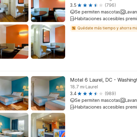
3.5
(796)
Se permiten mascotas
Lavan
Habitaciones accesibles prem
Quédate más tiempo y ahorra m
Motel 6 Laurel, DC - Washin
.
18.7
mi
Laurel
3.4
(989)
Se permiten mascotas
Lavan
Habitaciones accesibles prem