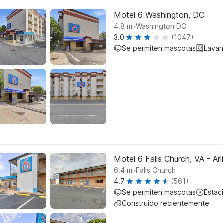
Motel 6 Washington, DC
.
4.8
mi
Washington DC
3.0
(1047)
Se permiten mascotas
Lavan
Motel 6 Falls Church, VA - Ar
.
6.4
mi
Falls Church
4.7
(561)
Se permiten mascotas
Estac
Construido recientemente