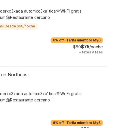
derxc3xada automxc3xa1tica
Wi-Fi gratis
ium
Restaurante cercano
ás! Desde $68/noche
6% off
·
Tarifa miembro My6
$75
$80
/noche
+
taxes & fees
gton Northeast
derxc3xada automxc3xa1tica
Wi-Fi gratis
ium
Restaurante cercano
6% off
·
Tarifa miembro My6