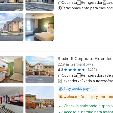
Cocineta
Refrigerador
Lav
Estacionamiento para camione
Studio 6 Corporate Extende
.
22.9
mi
GermanTown
4.3
(1423)
Cocineta
Refrigerador
Se 
Lavanderxc3xada automxc3xa
Easy weekly payment
Quédate más tiempo y ahorra m
Check-in anticipado disponi
Acceso al parque para amant