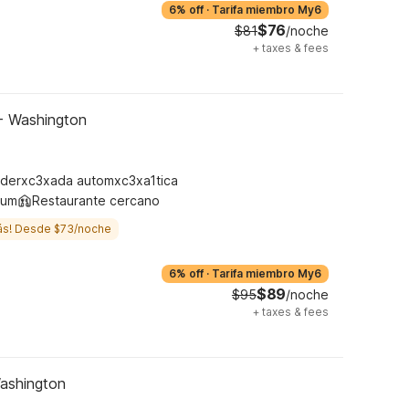
6% off
·
Tarifa miembro My6
$76
$81
/noche
+
taxes & fees
 - Washington
derxc3xada automxc3xa1tica
ium
Restaurante cercano
ás! Desde $73/noche
6% off
·
Tarifa miembro My6
$89
$95
/noche
+
taxes & fees
Washington