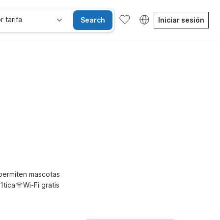
r tarifa
Search
Iniciar sesión
Habitaciones accesibles
Wi-Fi
Niños se alojan gratis
permiten mascotas
1tica
Wi-Fi gratis