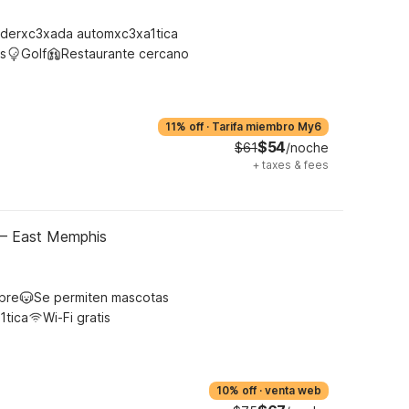
derxc3xada automxc3xa1tica
s
Golf
Restaurante cercano
11% off
·
Tarifa miembro My6
$54
$61
/noche
+
taxes & fees
 – East Memphis
ibre
Se permiten mascotas
1tica
Wi-Fi gratis
10% off
·
venta web