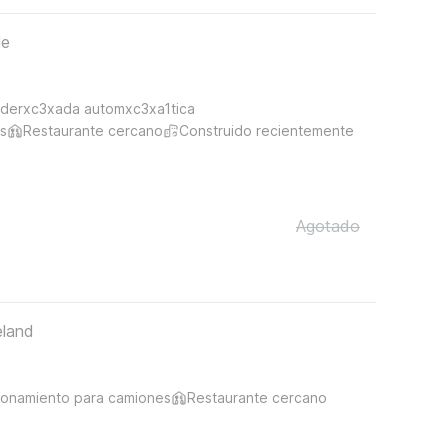
le
derxc3xada automxc3xa1tica
s
Restaurante cercano
Construido recientemente
Agotado
eland
ionamiento para camiones
Restaurante cercano