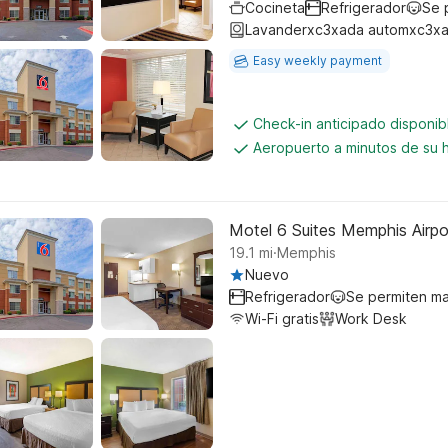
Cocineta
Refrigerador
Se 
Lavanderxc3xada automxc3xa
Easy weekly payment
Check-in anticipado disponi
Aeropuerto a minutos de su 
Motel 6 Suites Memphis Airpo
.
19.1
mi
Memphis
Nuevo
Refrigerador
Se permiten m
Wi-Fi gratis
Work Desk