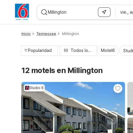
vie., 
WIZARD MEMBER
Inicio
Tennessee
Millington
Popularidad
Todos los filtros
Motel6
Stud
12 motels en Millington
Studio 6