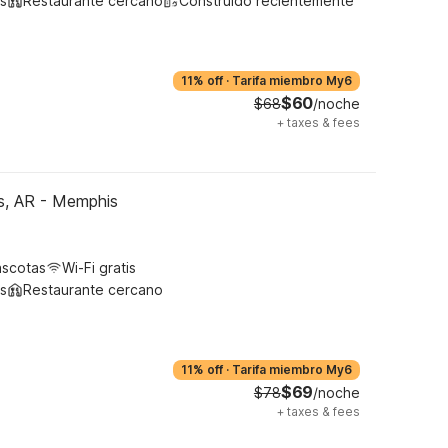
s
Restaurante cercano
Construido recientemente
11% off
·
Tarifa miembro My6
$60
$68
/noche
+
taxes & fees
s, AR - Memphis
ascotas
Wi-Fi gratis
s
Restaurante cercano
11% off
·
Tarifa miembro My6
$69
$78
/noche
+
taxes & fees