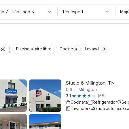
Mejo
ago 7
–
sáb., ago 8
1 Huésped
Piscina al aire libre
Cocineta
Lavandería automática
io6
Studio 6 Millington, TN
.
0.6
mi
Millington
3.1
(55)
Cocineta
Refrigerador
Se 
Lavanderxc3xada automxc3xa