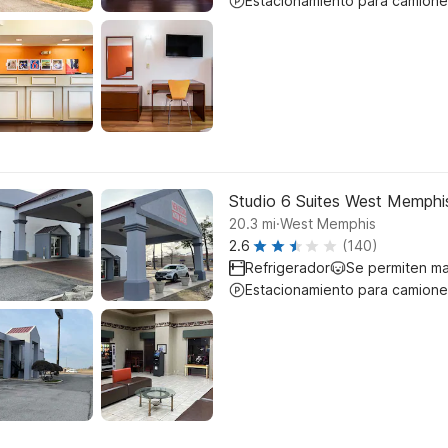
Estacionamiento para camione
Studio 6 Suites West Memphi
.
20.3
mi
West Memphis
2.6
(140)
Refrigerador
Se permiten m
Estacionamiento para camione