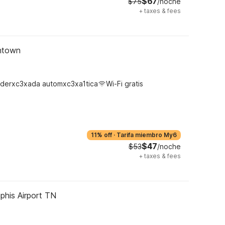
$67
$75
/noche
+
taxes & fees
ntown
derxc3xada automxc3xa1tica
Wi-Fi gratis
11% off
·
Tarifa miembro My6
$47
$53
/noche
+
taxes & fees
his Airport TN