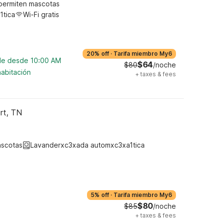
permiten mascotas
1tica
Wi-Fi gratis
20% off
·
Tarifa miembro My6
ble desde 10:00 AM
$64
$80
/noche
habitación
+
taxes & fees
rt, TN
ascotas
Lavanderxc3xada automxc3xa1tica
5% off
·
Tarifa miembro My6
$80
$85
/noche
+
taxes & fees