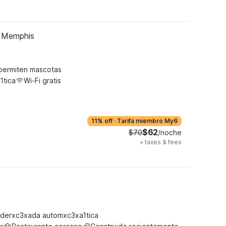
t Memphis
permiten mascotas
1tica
Wi-Fi gratis
11% off
·
Tarifa miembro My6
$62
$70
/noche
+
taxes & fees
derxc3xada automxc3xa1tica