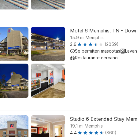
Motel 6 Memphis, TN - Dow
.
15.9
mi
Memphis
3.6
(2059)
Se permiten mascotas
Lavan
Restaurante cercano
Studio 6 Extended Stay Memp
.
19.1
mi
Memphis
4.4
(860)