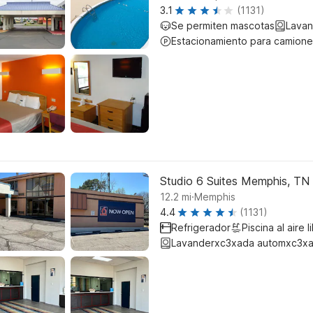
3.1
(1131)
Se permiten mascotas
Lavan
Estacionamiento para camione
Studio 6 Suites Memphis, TN
.
12.2
mi
Memphis
4.4
(1131)
Refrigerador
Piscina al aire l
Lavanderxc3xada automxc3xa