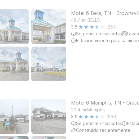
Motel 6 Bells, TN - Brownsvil
.
48.4
mi
BELLS
3.8
(251)
Se permiten mascotas
Lavan
Estacionamiento para camione
Motel 6 Memphis, TN - Grac
.
20.4
mi
Memphis
3.5
(659)
Se permiten mascotas
Estac
Construido recientemente