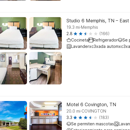
Studio 6 Memphis, TN – Eas
.
19.3
mi
Memphis
2.8
(166)
Cocineta
Refrigerador
Se 
Lavanderxc3xada automxc3xa
Motel 6 Covington, TN
.
20.0
mi
COVINGTON
3.3
(183)
Se permiten mascotas
Lavan