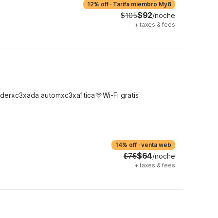
12% off
·
Tarifa miembro My6
$92
$105
/noche
+
taxes & fees
derxc3xada automxc3xa1tica
Wi-Fi gratis
14% off
·
venta web
$64
$75
/noche
+
taxes & fees