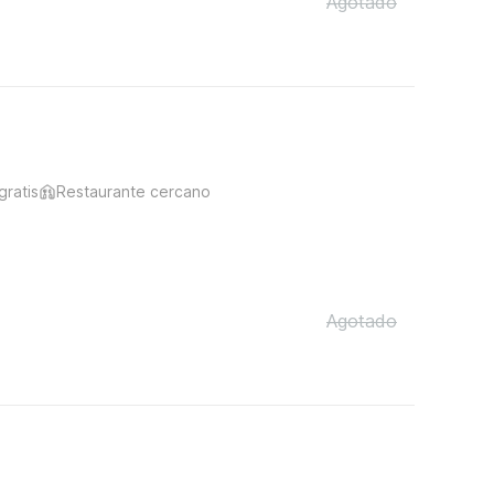
Agotado
gratis
Restaurante cercano
Agotado