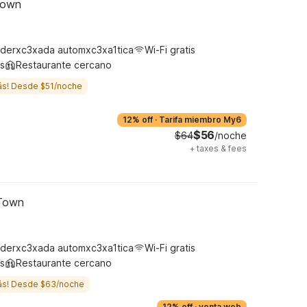
Town
derxc3xada automxc3xa1tica
Wi-Fi gratis
s
Restaurante cercano
ás! Desde $51/noche
12% off
·
Tarifa miembro My6
$56
$64
/noche
+
taxes & fees
 Town
derxc3xada automxc3xa1tica
Wi-Fi gratis
s
Restaurante cercano
ás! Desde $63/noche
12% off
·
venta web