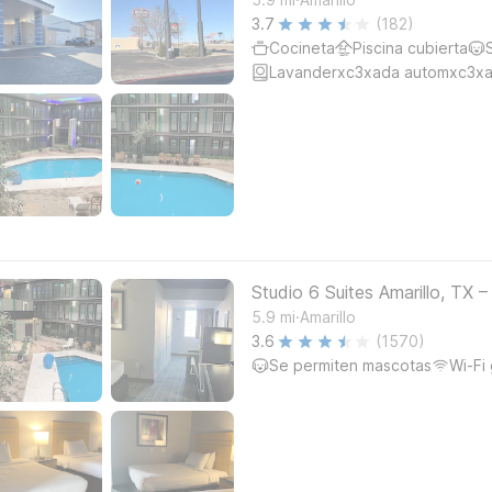
3.7
(182)
Cocineta
Piscina cubierta
Lavanderxc3xada automxc3xa
Studio 6 Suites Amarillo, TX 
.
5.9
mi
Amarillo
3.6
(1570)
Se permiten mascotas
Wi-Fi 