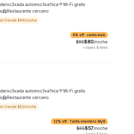
derxc3xada automxc3xa1tica
Wi-Fi gratis
s
Restaurante cercano
ás! Desde $66/noche
6% off
·
venta web
$80
$86
/noche
+
taxes & fees
derxc3xada automxc3xa1tica
Wi-Fi gratis
s
Restaurante cercano
ás! Desde $52/noche
12% off
·
Tarifa miembro My6
$57
$65
/noche
+
taxes & fees