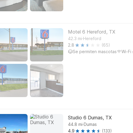
Motel 6 Hereford, TX
.
42.3
mi
Hereford
2.8
(65)
Se permiten mascotas
Wi-Fi 
Studio 6 Dumas, TX
.
44.8
mi
Dumas
4.9
(133)