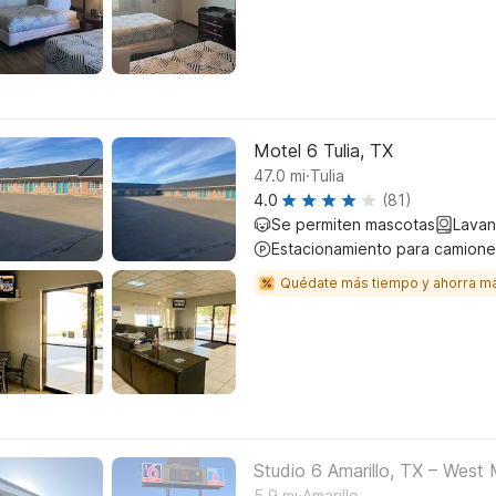
Motel 6 Tulia, TX
.
47.0
mi
Tulia
4.0
(81)
Se permiten mascotas
Lavan
Estacionamiento para camione
Quédate más tiempo y ahorra m
Studio 6 Amarillo, TX – West
.
5.9
mi
Amarillo