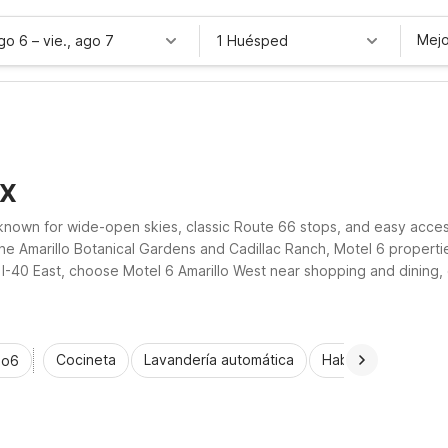
Mejo
ago 6
–
vie., ago 7
1 Huésped
TX
 known for wide-open skies, classic Route 66 stops, and easy acce
ke the Amarillo Botanical Gardens and Cadillac Ranch, Motel 6 propert
n I-40 East, choose Motel 6 Amarillo West near shopping and dining, 
tial amenities, and comfortable rooms.
Cocineta
Lavandería automática
Habitaciones acce
io6