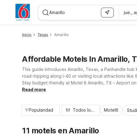
jue., 
WIZARD MEMBER
Inicio
Texas
Amarillo
Affordable Motels In Amarillo, 
This guide introduces Amarillo, Texas, a Panhandle hub
road-tripping along I-40 or visiting local attractions li
Stay budget-friendly at Motel 6 Amarillo, TX – Airport o
Medical Center, all offering convenient locations, essen
Read more
Popularidad
Todos los filtros
Motel6
Stud
11 motels en Amarillo