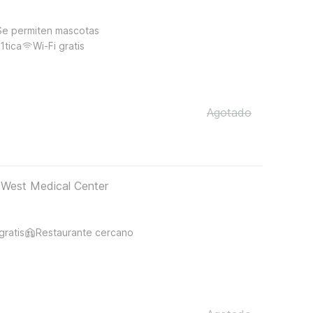
Se permiten mascotas
1tica
Wi-Fi gratis
Agotado
– West Medical Center
gratis
Restaurante cercano