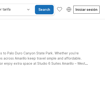
r tarifa
Search
Iniciar sesión
ss to Palo Duro Canyon State Park. Whether you’re
ies across Amarillo keep travel simple and affordable.
or enjoy extra space at Studio 6 Suites Amarillo – West
sibles
Wi-Fi
Niños se alojan gratis