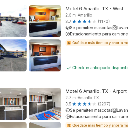
Motel 6 Amarillo, TX - West
.
2.6
mi
Amarillo
3.7
(1170)
Se permiten mascotas
Lavan
Estacionamiento para camione
Quédate más tiempo y ahorra m
Check-in anticipado disponi
Motel 6 Amarillo, TX - Airport
.
2.7
mi
Amarillo TX
3.9
(2297)
Se permiten mascotas
Lavan
Estacionamiento para camione
Quédate más tiempo y ahorra m