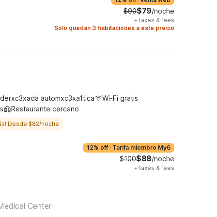
$79
$90
/noche
+
taxes & fees
Solo quedan 3 habitaciones a este precio
derxc3xada automxc3xa1tica
Wi-Fi gratis
s
Restaurante cercano
ás! Desde $82/noche
12% off
·
Tarifa miembro My6
$88
$100
/noche
+
taxes & fees
 Medical Center