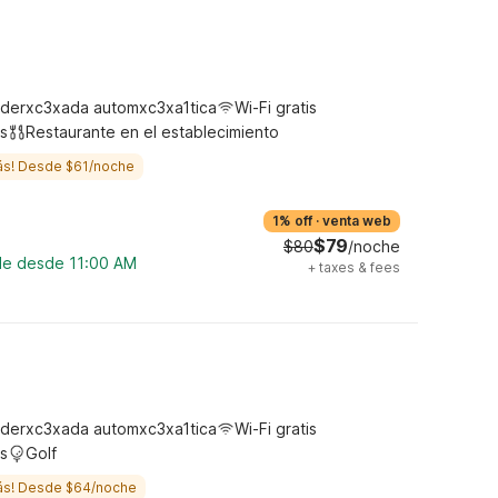
derxc3xada automxc3xa1tica
Wi-Fi gratis
s
Restaurante en el establecimiento
ás! Desde $61/noche
1% off
·
venta web
$79
$80
/noche
ble desde 11:00 AM
+
taxes & fees
derxc3xada automxc3xa1tica
Wi-Fi gratis
s
Golf
ás! Desde $64/noche