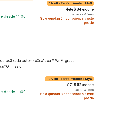
1% off
·
Tarifa miembro My6
$84
$85
/noche
+
taxes & fees
le desde 11:00
Solo quedan 2 habitaciones a este
precio
derxc3xada automxc3xa1tica
Wi-Fi gratis
s
Gimnasio
12% off
·
Tarifa miembro My6
$62
$71
/noche
+
taxes & fees
le desde 11:00
Solo quedan 3 habitaciones a este
precio