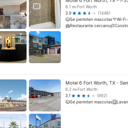
Motel 6 Fort Worth, TX – I-3
.
8.1
mi
Fort Worth
3.9
(1448)
Se permiten mascotas
Wi-Fi 
Restaurante cercano
Constr
Motel 6 Fort Worth, TX - Sem
.
8.2
mi
Fort Worth
3.1
(992)
Se permiten mascotas
Lavan