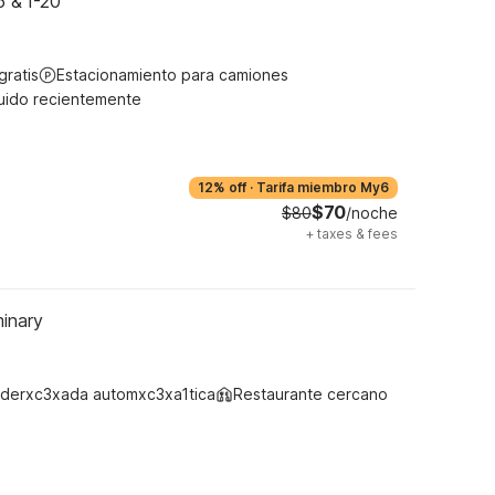
5 & I-20
gratis
Estacionamiento para camiones
uido recientemente
12% off
·
Tarifa miembro My6
$70
$80
/noche
+
taxes & fees
inary
derxc3xada automxc3xa1tica
Restaurante cercano