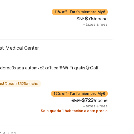
11% off
·
Tarifa miembro My6
$75
$85
/noche
+
taxes & fees
st Medical Center
derxc3xada automxc3xa1tica
Wi-Fi gratis
Golf
ás! Desde $525/noche
12% off
·
Tarifa miembro My6
$723
$822
/noche
+
taxes & fees
Solo queda 1 habitación a este precio