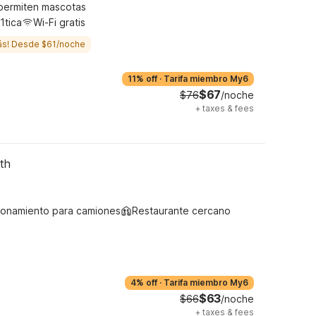
permiten mascotas
1tica
Wi-Fi gratis
ás! Desde $61/noche
11% off
·
Tarifa miembro My6
$67
$76
/noche
+
taxes & fees
th
ionamiento para camiones
Restaurante cercano
4% off
·
Tarifa miembro My6
$63
$66
/noche
+
taxes & fees