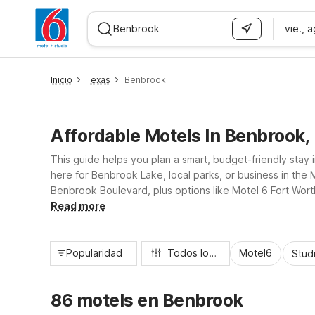
vie., 
WIZARD MEMBER
Inicio
Texas
Benbrook
Affordable Motels In Benbrook,
This guide helps you plan a smart, budget-friendly sta
here for Benbrook Lake, local parks, or business in the 
Benbrook Boulevard, plus options like Motel 6 Fort Worth
friendly stays that keep your trip simple, affordable, and
Read more
Popularidad
Todos los filtros
Motel6
Stud
86 motels en Benbrook