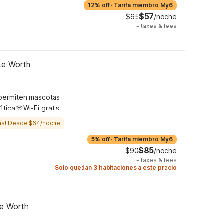
12% off
·
Tarifa miembro My6
$57
$65
/noche
+
taxes & fees
ke Worth
permiten mascotas
1tica
Wi-Fi gratis
ás! Desde $64/noche
5% off
·
Tarifa miembro My6
$85
$90
/noche
+
taxes & fees
Solo quedan 3 habitaciones a este precio
ke Worth