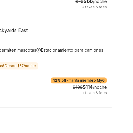
$66
$70
/noche
+
taxes & fees
ockyards East
permiten mascotas
Estacionamiento para camiones
ás! Desde $57/noche
12% off
·
Tarifa miembro My6
$114
$130
/noche
+
taxes & fees