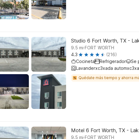
Studio 6 Fort Worth, TX - La
.
9.5
mi
FORT WORTH
4.3
(216)
Cocineta
Refrigerador
Se 
Lavanderxc3xada automxc3xa
Quédate más tiempo y ahorra m
Motel 6 Fort Worth, TX - La
.
9.5
mi
FORT WORTH