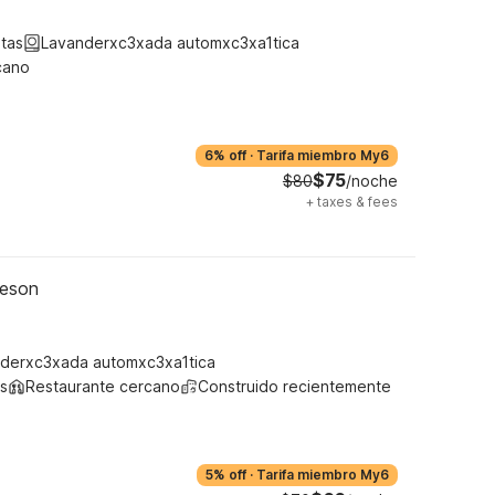
tas
Lavanderxc3xada automxc3xa1tica
cano
6% off
·
Tarifa miembro My6
$75
$80
/noche
+
taxes & fees
leson
derxc3xada automxc3xa1tica
s
Restaurante cercano
Construido recientemente
5% off
·
Tarifa miembro My6