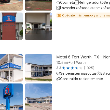
Cocineta
Refrigerador
Se 
Lavanderxc3xada automxc3xa
Quédate más tiempo y ahorra m
Motel 6 Fort Worth, TX - Nor
.
10.5
mi
Fort Worth
3.3
(1025)
Se permiten mascotas
Estac
Construido recientemente