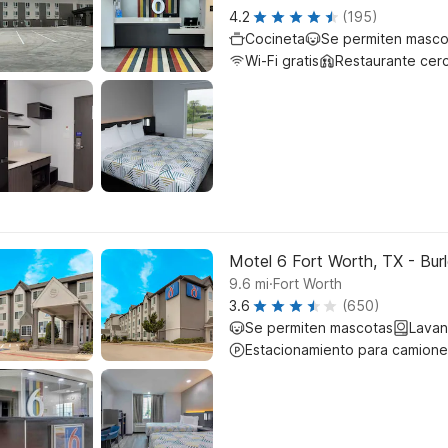
4.2
(195)
Cocineta
Se permiten masco
Wi-Fi gratis
Restaurante cer
Motel 6 Fort Worth, TX - Bur
.
9.6
mi
Fort Worth
3.6
(650)
Se permiten mascotas
Lavan
Estacionamiento para camione