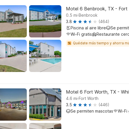
Motel 6 Benbrook, TX - Fort
.
0.5
mi
Benbrook
3.8
(464)
Piscina al aire libre
Se permi
Wi-Fi gratis
Restaurante cer
Quédate más tiempo y ahorra m
Motel 6 Fort Worth, TX - Whi
.
4.6
mi
Fort Worth
3.5
(446)
Se permiten mascotas
Wi-Fi 