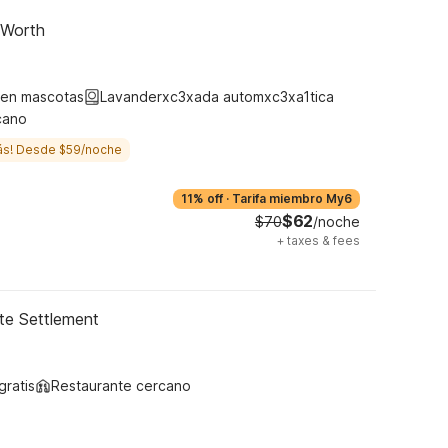
 Worth
ten mascotas
Lavanderxc3xada automxc3xa1tica
cano
ás! Desde $59/noche
11% off
·
Tarifa miembro My6
$62
$70
/noche
+
taxes & fees
te Settlement
gratis
Restaurante cercano