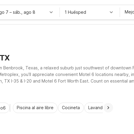
Mejo
ago 7
–
sáb., ago 8
1 Huésped
 TX
y in Benbrook, Texas, a relaxed suburb just southwest of downtown
Metroplex, you’ll appreciate convenient Motel 6 locations nearby, i
, TX I-35 & I-20 and Motel 6 Fort Worth East. Count on essential a
 stress-free.
Piscina al aire libre
Cocineta
Lavandería automática
io6