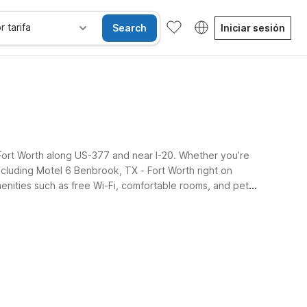
r tarifa
Search
Iniciar sesión
 Fort Worth along US-377 and near I-20. Whether you’re
ncluding Motel 6 Benbrook, TX - Fort Worth right on
menities such as free Wi-Fi, comfortable rooms, and pet-
Habitaciones accesibles
Wi-Fi
Niños se alojan gratis