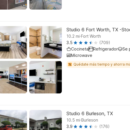
Studio 6 Fort Worth, TX -St
.
10.2
mi
Fort Worth
3.5
(709)
Cocineta
Refrigerador
Se 
Microwave
Quédate más tiempo y ahorra m
Studio 6 Burleson, TX
.
10.5
mi
Burleson
3.9
(176)