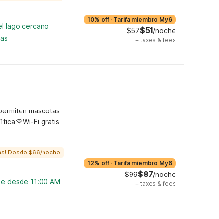
10% off
·
Tarifa miembro My6
el lago cercano
$51
$57
/noche
tas
+
taxes & fees
permiten mascotas
1tica
Wi-Fi gratis
ás! Desde $66/noche
12% off
·
Tarifa miembro My6
$87
$99
/noche
ble desde 11:00 AM
+
taxes & fees