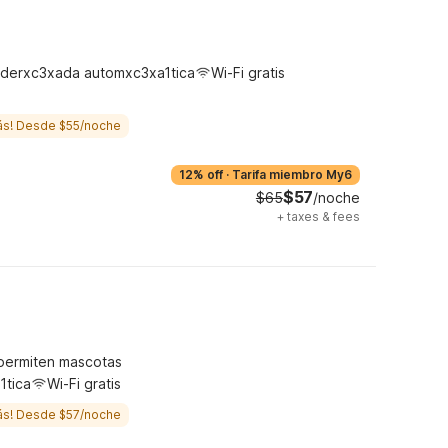
derxc3xada automxc3xa1tica
Wi-Fi gratis
ás! Desde $55/noche
12% off
·
Tarifa miembro My6
$57
$65
/noche
+
taxes & fees
permiten mascotas
1tica
Wi-Fi gratis
ás! Desde $57/noche