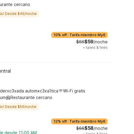
urante cercano
ás! Desde $46/noche
10% off
·
Tarifa miembro My6
$59
$66
/noche
+
taxes & fees
ntral
derxc3xada automxc3xa1tica
Wi-Fi gratis
ium
Restaurante cercano
ás! Desde $56/noche
12% off
·
Tarifa miembro My6
$58
$66
/noche
ble desde 11:00 AM
+
taxes & fees