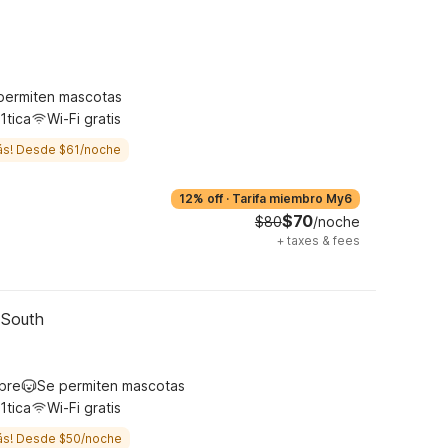
permiten mascotas
1tica
Wi-Fi gratis
ás! Desde $61/noche
12% off
·
Tarifa miembro My6
$70
$80
/noche
+
taxes & fees
- South
ibre
Se permiten mascotas
1tica
Wi-Fi gratis
ás! Desde $50/noche