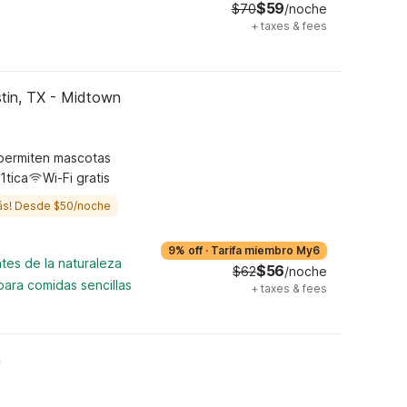
$59
$70
/noche
+
taxes & fees
stin, TX - Midtown
permiten mascotas
1tica
Wi-Fi gratis
ás! Desde $50/noche
9% off
·
Tarifa miembro My6
tes de la naturaleza
$56
$62
/noche
para comidas sencillas
+
taxes & fees
n