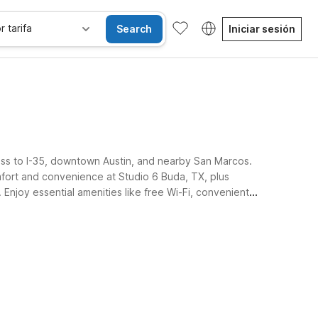
r tarifa
Search
Iniciar sesión
cess to I-35, downtown Austin, and nearby San Marcos.
comfort and convenience at Studio 6 Buda, TX, plus
 Enjoy essential amenities like free Wi-Fi, convenient
Habitaciones accesibles
Wi-Fi
Niños se alojan gratis