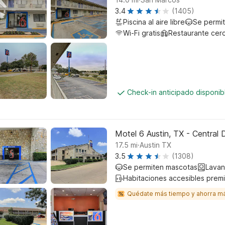
3.4
(1405)
Piscina al aire libre
Se permi
Wi-Fi gratis
Restaurante cer
Check-in anticipado disponi
Motel 6 Austin, TX - Centra
.
17.5
mi
Austin TX
3.5
(1308)
Se permiten mascotas
Lavan
Habitaciones accesibles prem
Quédate más tiempo y ahorra m