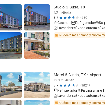
Studio 6 Buda, TX
.
1.3
mi
Buda
3.7
(530)
Cocineta
Refrigerador
Se 
Lavanderxc3xada automxc3xa
Quédate más tiempo y ahorra m
Motel 6 Austin, TX - Airport 
.
12.3
mi
Austin
3.7
(1821)
Refrigerador
Piscina al aire l
Lavanderxc3xada automxc3xa
Quédate más tiempo y ahorra m