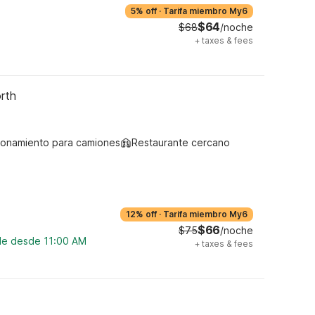
5% off
·
Tarifa miembro My6
$64
$68
/noche
+
taxes & fees
rth
ionamiento para camiones
Restaurante cercano
12% off
·
Tarifa miembro My6
$66
$75
/noche
ble desde 11:00 AM
+
taxes & fees