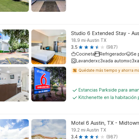
Studio 6 Extended Stay - Au
.
18.9
mi
Austin TX
3.5
(987)
Cocineta
Refrigerador
Se 
Lavanderxc3xada automxc3xa
Quédate más tiempo y ahorra m
Estancias Parkside para aman
Kitchenette en la habitación 
Motel 6 Austin, TX - Midtow
.
19.2
mi
Austin TX
3.4
(987)