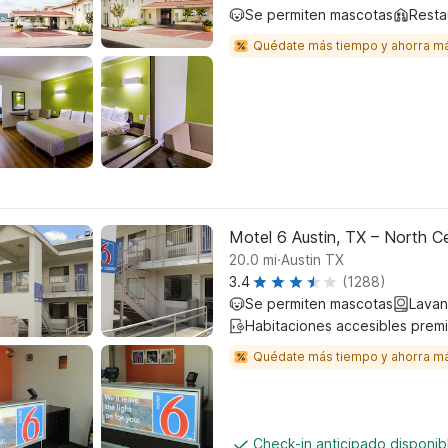
Se permiten mascotas
Resta
Quédate más tiempo y ahorra m
Motel 6 Austin, TX – North Ce
.
20.0
mi
Austin TX
3.4
(1288)
Se permiten mascotas
Lavan
Habitaciones accesibles prem
Quédate más tiempo y ahorra m
Check-in anticipado disponi