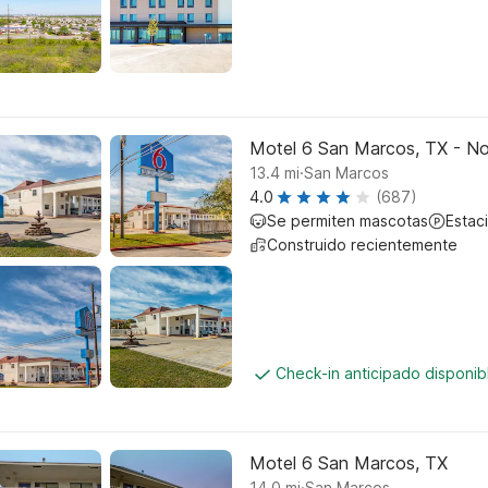
Motel 6 San Marcos, TX - No
.
13.4
mi
San Marcos
4.0
(687)
Se permiten mascotas
Estac
Construido recientemente
Check-in anticipado disponi
Motel 6 San Marcos, TX
.
14.0
mi
San Marcos