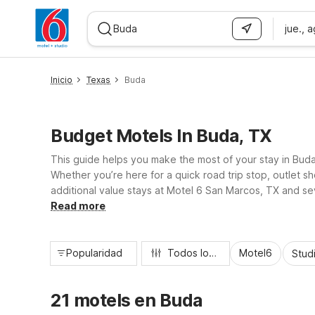
jue., 
WIZARD MEMBER
Inicio
Texas
Buda
Budget Motels In Buda, TX
This guide helps you make the most of your stay in Buda
Whether you’re here for a quick road trip stop, outlet sh
additional value stays at Motel 6 San Marcos, TX and seve
parking, and pet-friendly rooms designed to keep travel
Read more
Popularidad
Todos los filtros
Motel6
Stud
21 motels en Buda