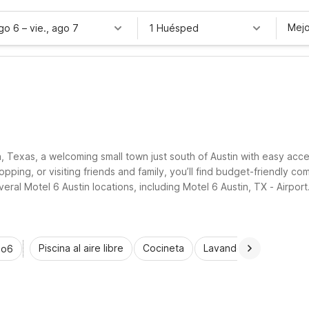
Mejo
ago 6
–
vie., ago 7
1 Huésped
, Texas, a welcoming small town just south of Austin with easy ac
opping, or visiting friends and family, you’ll find budget-friendly 
ral Motel 6 Austin locations, including Motel 6 Austin, TX - Airport.
 simple and affordable.
Piscina al aire libre
Cocineta
Lavandería automática
io6