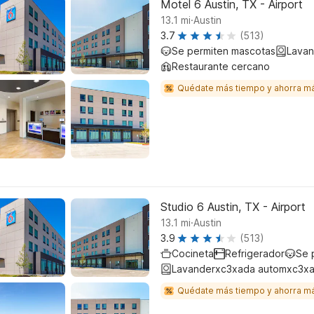
Motel 6 Austin, TX - Airport
.
13.1
mi
Austin
3.7
(513)
Se permiten mascotas
Lavan
Restaurante cercano
Quédate más tiempo y ahorra m
Studio 6 Austin, TX - Airport
.
13.1
mi
Austin
3.9
(513)
Cocineta
Refrigerador
Se 
Lavanderxc3xada automxc3xa
Quédate más tiempo y ahorra m