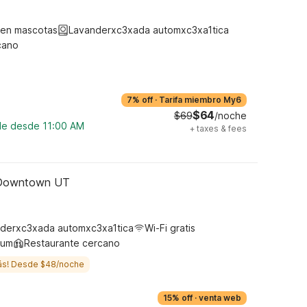
ten mascotas
Lavanderxc3xada automxc3xa1tica
cano
7% off
·
Tarifa miembro My6
$64
$69
/noche
ble desde 11:00 AM
+
taxes & fees
l Downtown UT
derxc3xada automxc3xa1tica
Wi-Fi gratis
ium
Restaurante cercano
ás! Desde $48/noche
15% off
·
venta web