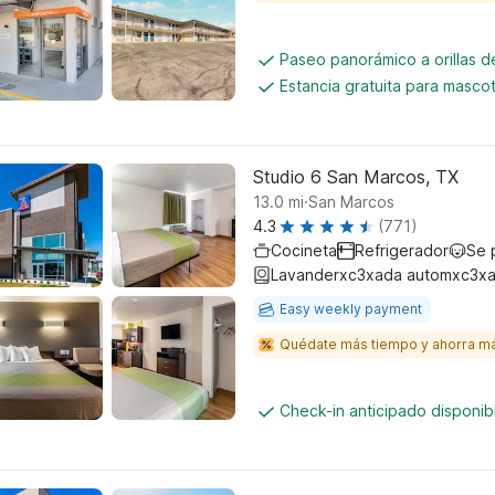
Paseo panorámico a orillas d
Estancia gratuita para masco
Studio 6 San Marcos, TX
.
13.0
mi
San Marcos
4.3
(771)
Cocineta
Refrigerador
Se 
Lavanderxc3xada automxc3xa
Easy weekly payment
Quédate más tiempo y ahorra m
Check-in anticipado disponi