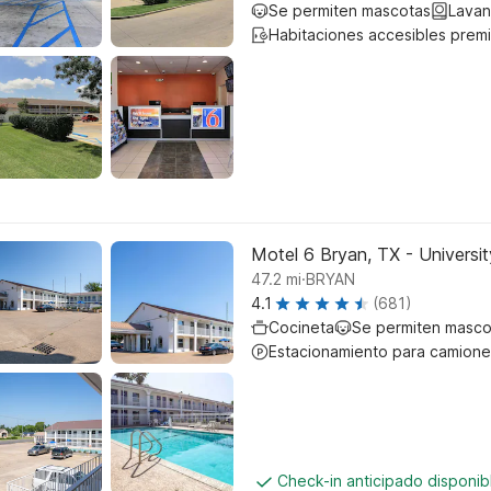
Se permiten mascotas
Lavan
Habitaciones accesibles prem
Motel 6 Bryan, TX - Universit
.
47.2
mi
BRYAN
4.1
(681)
Cocineta
Se permiten masco
Estacionamiento para camione
Check-in anticipado disponi