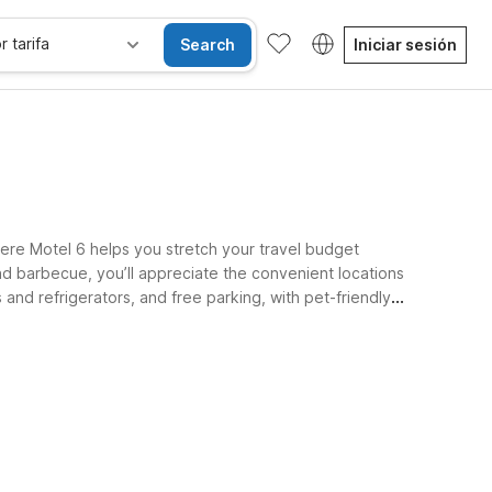
r tarifa
Search
Iniciar sesión
re Motel 6 helps you stretch your travel budget
and barbecue, you’ll appreciate the convenient locations
 and refrigerators, and free parking, with pet-friendly
Habitaciones accesibles
Wi-Fi
Niños se alojan gratis