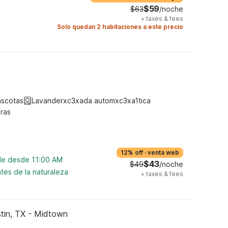
$59
$63
/noche
+
taxes & fees
Solo quedan 2 habitaciones a este precio
ascotas
Lavanderxc3xada automxc3xa1tica
ras
12% off
·
venta web
ble desde 11:00 AM
$43
$49
/noche
tes de la naturaleza
+
taxes & fees
stin, TX - Midtown