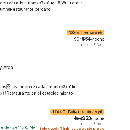
derxc3xada automxc3xa1tica
Wi-Fi gratis
ium
Restaurante cercano
15% off
·
venta web
$54
$64
/noche
+
taxes & fees
y Area
tas
Lavanderxc3xada automxc3xa1tica
s
Restaurante en el establecimiento
11% off
·
Tarifa miembro My6
$53
$60
/noche
+
taxes & fees
ble desde 11:00 AM
Solo queda 1 habitación a este precio