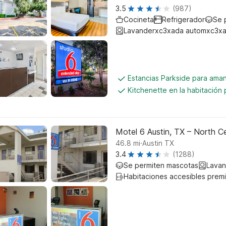
3.5
(987)
Cocineta
Refrigerador
Se 
Lavanderxc3xada automxc3xa
Estancias Parkside para aman
Kitchenette en la habitación 
Motel 6 Austin, TX – North Ce
.
46.8
mi
Austin TX
3.4
(1288)
Se permiten mascotas
Lavan
Habitaciones accesibles prem