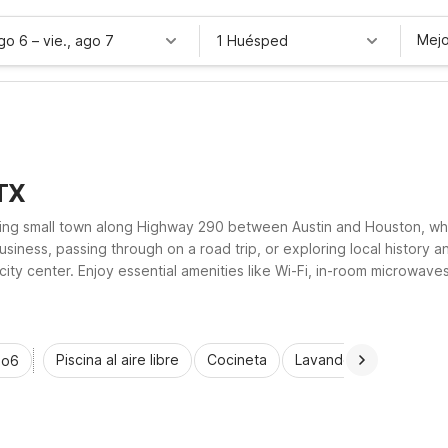
Mejo
ago 6
–
vie., ago 7
1 Huésped
 TX
ming small town along Highway 290 between Austin and Houston, whe
usiness, passing through on a road trip, or exploring local history 
ty center. Enjoy essential amenities like Wi-Fi, in-room microwaves
back on the road with ease.
Piscina al aire libre
Cocineta
Lavandería automática
io6