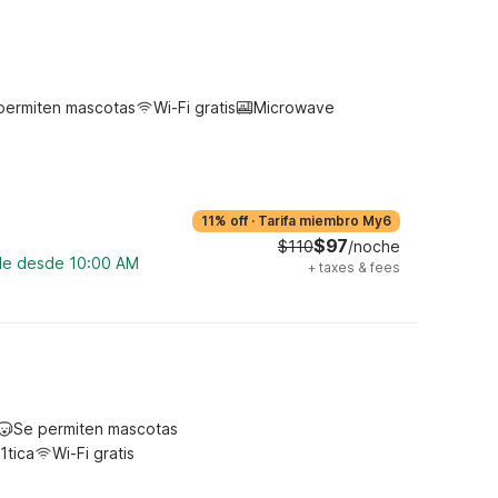
permiten mascotas
Wi-Fi gratis
Microwave
11% off
·
Tarifa miembro My6
$97
$110
/noche
ble desde 10:00 AM
+
taxes & fees
Se permiten mascotas
1tica
Wi-Fi gratis