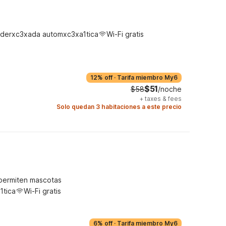
derxc3xada automxc3xa1tica
Wi-Fi gratis
12% off
·
Tarifa miembro My6
$51
$58
/noche
+
taxes & fees
Solo quedan 3 habitaciones a este precio
permiten mascotas
1tica
Wi-Fi gratis
6% off
·
Tarifa miembro My6