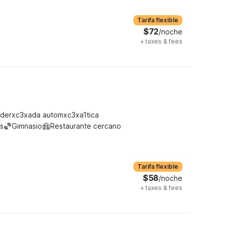
Tarifa flexible
$72
/noche
+
taxes & fees
derxc3xada automxc3xa1tica
s
Gimnasio
Restaurante cercano
Tarifa flexible
$58
/noche
+
taxes & fees