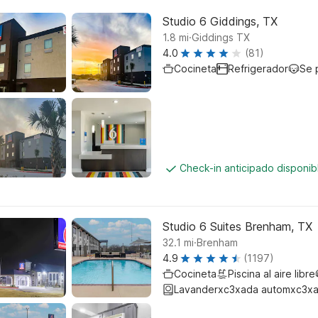
Studio 6 Giddings, TX
.
1.8
mi
Giddings TX
4.0
(81)
Cocineta
Refrigerador
Se 
Check-in anticipado disponi
Studio 6 Suites Brenham, TX
.
32.1
mi
Brenham
4.9
(1197)
Cocineta
Piscina al aire libre
Lavanderxc3xada automxc3xa