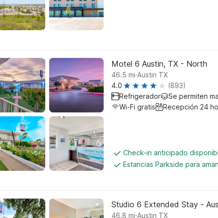
Motel 6 Austin, TX - North
.
46.5
mi
Austin TX
4.0
(893)
Refrigerador
Se permiten m
Wi-Fi gratis
Recepción 24 ho
Check-in anticipado disponi
Estancias Parkside para aman
Studio 6 Extended Stay - Au
.
46.8
mi
Austin TX