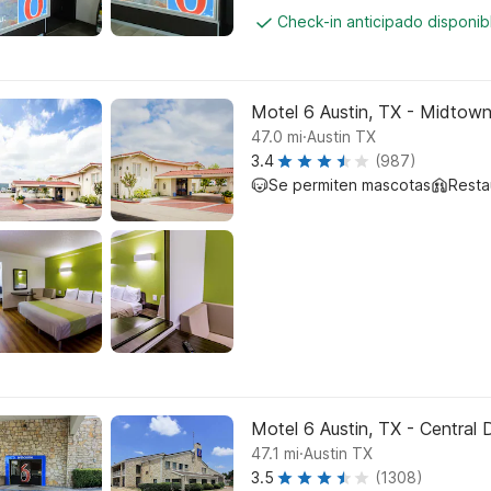
Check-in anticipado disponi
Motel 6 Austin, TX - Midtow
.
47.0
mi
Austin TX
3.4
(987)
Se permiten mascotas
Resta
Motel 6 Austin, TX - Centra
.
47.1
mi
Austin TX
3.5
(1308)