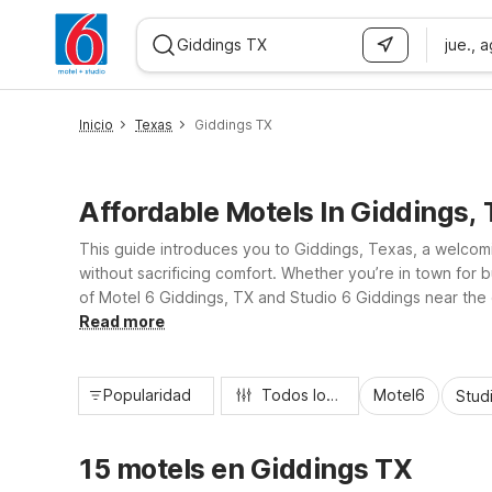
jue., 
WIZARD MEMBER
Inicio
Texas
Giddings TX
Affordable Motels In Giddings,
This guide introduces you to Giddings, Texas, a welco
without sacrificing comfort. Whether you’re in town for b
of Motel 6 Giddings, TX and Studio 6 Giddings near the ci
options available, so you can relax, recharge, and get 
Read more
Popularidad
Todos los filtros
Motel6
Stud
15 motels en Giddings TX