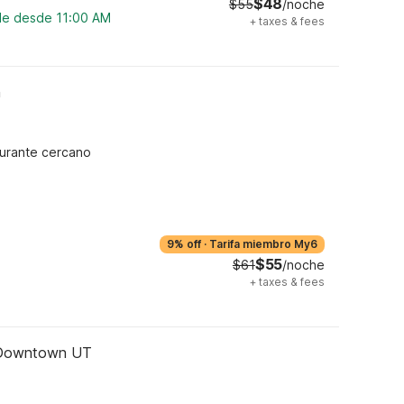
$48
$55
/noche
ble desde 11:00 AM
+
taxes & fees
n
urante cercano
9% off
·
Tarifa miembro My6
$55
$61
/noche
+
taxes & fees
l Downtown UT