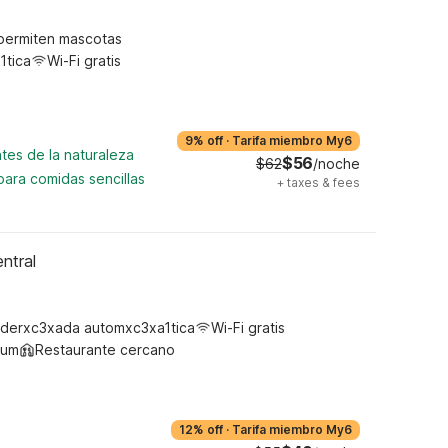
permiten mascotas
1tica
Wi-Fi gratis
9% off
·
Tarifa miembro My6
tes de la naturaleza
$56
$62
/noche
para comidas sencillas
+
taxes & fees
ntral
derxc3xada automxc3xa1tica
Wi-Fi gratis
ium
Restaurante cercano
12% off
·
Tarifa miembro My6