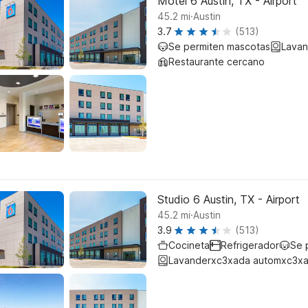
Motel 6 Austin, TX - Airport
.
45.2
mi
Austin
3.7
(513)
Se permiten mascotas
Lavan
Restaurante cercano
Studio 6 Austin, TX - Airport
.
45.2
mi
Austin
3.9
(513)
Cocineta
Refrigerador
Se 
Lavanderxc3xada automxc3xa