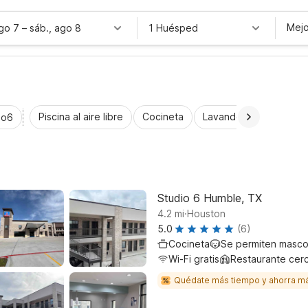
Mejo
ago 7
–
sáb., ago 8
1 Huésped
Piscina al aire libre
Cocineta
Lavandería automática
io6
Studio 6 Humble, TX
.
4.2
mi
Houston
5.0
(6)
Cocineta
Se permiten masco
Wi-Fi gratis
Restaurante cer
Quédate más tiempo y ahorra m