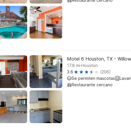
Restaurante cercano
Motel 6 Houston, TX - Willo
.
17.8
mi
Houston
3.6
(206)
Se permiten mascotas
Lavan
Restaurante cercano