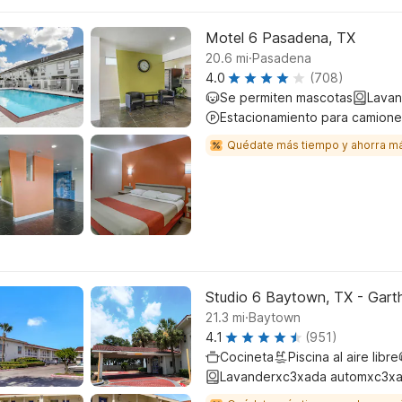
Motel 6 Pasadena, TX
.
20.6
mi
Pasadena
4.0
(708)
Se permiten mascotas
Lavan
Estacionamiento para camione
Quédate más tiempo y ahorra m
Studio 6 Baytown, TX - Gar
.
21.3
mi
Baytown
4.1
(951)
Cocineta
Piscina al aire libre
Lavanderxc3xada automxc3xa