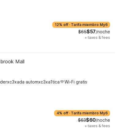
12% off
·
Tarifa miembro My6
$57
$65
/noche
+
taxes & fees
wbrook Mall
derxc3xada automxc3xa1tica
Wi-Fi gratis
4% off
·
Tarifa miembro My6
$60
$63
/noche
+
taxes & fees