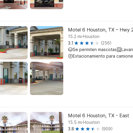
Motel 6 Houston, TX – Hwy 
.
15.2
mi
Houston
3.1
(256)
Se permiten mascotas
Lavan
Estacionamiento para camione
Motel 6 Houston, TX - East
.
15.5
mi
Houston
3.8
(909)