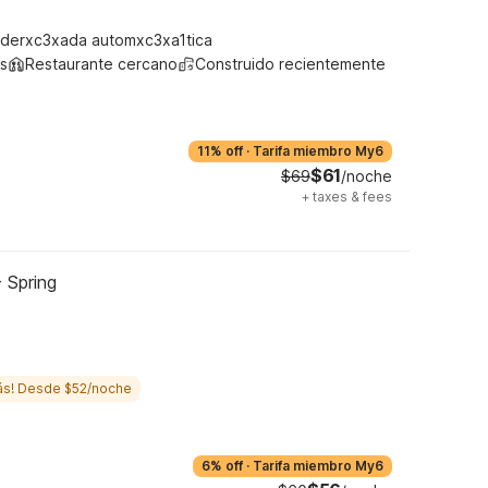
derxc3xada automxc3xa1tica
s
Restaurante cercano
Construido recientemente
11% off
·
Tarifa miembro My6
$61
$69
/noche
+
taxes & fees
 Spring
ás! Desde $52/noche
6% off
·
Tarifa miembro My6