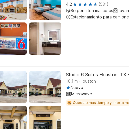
4.2
(531)
Se permiten mascotas
Lavan
Estacionamiento para camione
Studio 6 Suites Houston, TX -
.
10.1
mi
Houston
Nuevo
Microwave
Quédate más tiempo y ahorra m