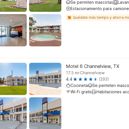
Se permiten mascotas
Lavan
Estacionamiento para camione
Quédate más tiempo y ahorra m
Motel 6 Channelview, TX
.
17.5
mi
Channelview
4.4
(293)
Cocineta
Se permiten masco
Wi-Fi gratis
Habitaciones ac