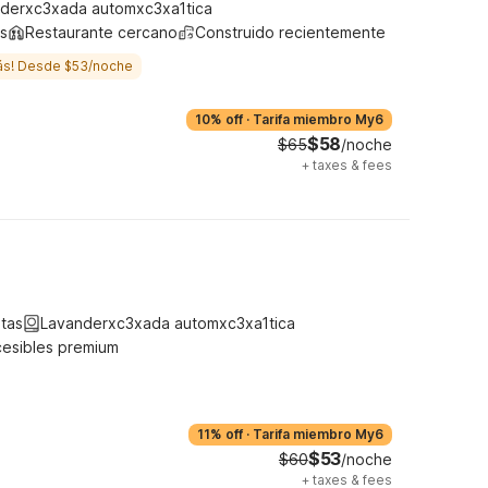
derxc3xada automxc3xa1tica
s
Restaurante cercano
Construido recientemente
ás! Desde $53/noche
10% off
·
Tarifa miembro My6
$58
$65
/noche
+
taxes & fees
tas
Lavanderxc3xada automxc3xa1tica
cesibles premium
11% off
·
Tarifa miembro My6
$53
$60
/noche
+
taxes & fees