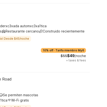
derxc3xada automxc3xa1tica
s
Restaurante cercano
Construido recientemente
ás! Desde $45/noche
10% off
·
Tarifa miembro My6
$49
$55
/noche
+
taxes & fees
th Road
Se permiten mascotas
1tica
Wi-Fi gratis