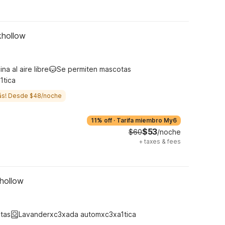
khollow
ina al aire libre
Se permiten mascotas
1tica
ás! Desde $48/noche
11% off
·
Tarifa miembro My6
$53
$60
/noche
+
taxes & fees
hollow
tas
Lavanderxc3xada automxc3xa1tica