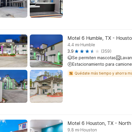
Motel 6 Humble, TX - Houston
.
4.4
mi
Humble
3.9
(359)
Se permiten mascotas
Lavan
Estacionamiento para camione
Quédate más tiempo y ahorra m
Motel 6 Houston, TX - North
.
9.8
mi
Houston