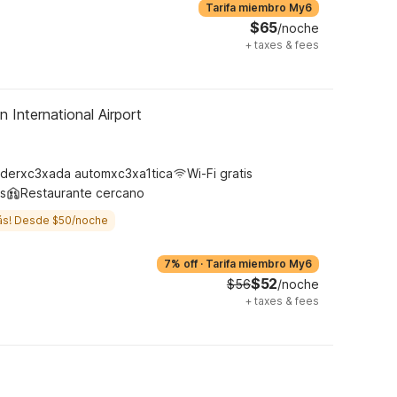
Tarifa miembro My6
$65
/noche
+
taxes & fees
 International Airport
derxc3xada automxc3xa1tica
Wi-Fi gratis
s
Restaurante cercano
ás! Desde $50/noche
7% off
·
Tarifa miembro My6
$52
$56
/noche
+
taxes & fees