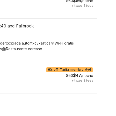
$56
$60
/noche
+
taxes & fees
249 and Fallbrook
derxc3xada automxc3xa1tica
Wi-Fi gratis
s
Restaurante cercano
6% off
·
Tarifa miembro My6
$47
$50
/noche
+
taxes & fees