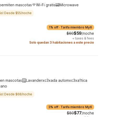
permiten mascotas
Wi-Fi gratis
Microwave
ás! Desde $55/noche
1% off
·
Tarifa miembro My6
$59
$60
/noche
+
taxes & fees
Solo quedan 3 habitaciones a este precio
ten mascotas
Lavanderxc3xada automxc3xa1tica
cano
ás! Desde $68/noche
3% off
·
Tarifa miembro My6
$77
$80
/noche