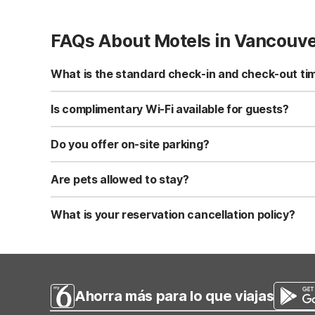
FAQs About Motels in Vancouv
What is the standard check-in and check-out ti
Standard check-in time is at 3:00 PM, and check-out is a
Is complimentary Wi-Fi available for guests?
Yes, we provide complimentary high-speed Wi-Fi access 
Do you offer on-site parking?
Yes, free self-parking is available on-site for all our gue
Are pets allowed to stay?
Yes, we are a pet-friendly property. A maximum of two 
applicable fees.
What is your reservation cancellation policy?
Standard reservations must be canceled at least 24 hour
strict or different cancellation terms.
Ahorra más para lo que viajas