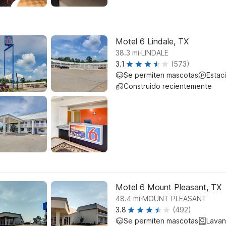
Motel 6 Lindale, TX
.
38.3
mi
LINDALE
3.1
(573)
Se permiten mascotas
Estac
Construido recientemente
Motel 6 Mount Pleasant, TX
.
48.4
mi
MOUNT PLEASANT
3.8
(492)
Se permiten mascotas
Lavan