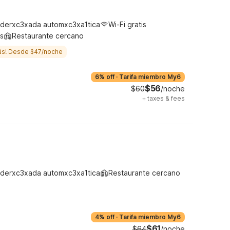
derxc3xada automxc3xa1tica
Wi-Fi gratis
s
Restaurante cercano
ás! Desde $47/noche
6% off
·
Tarifa miembro My6
$56
$60
/noche
+
taxes & fees
derxc3xada automxc3xa1tica
Restaurante cercano
4% off
·
Tarifa miembro My6
$61
$64
/noche