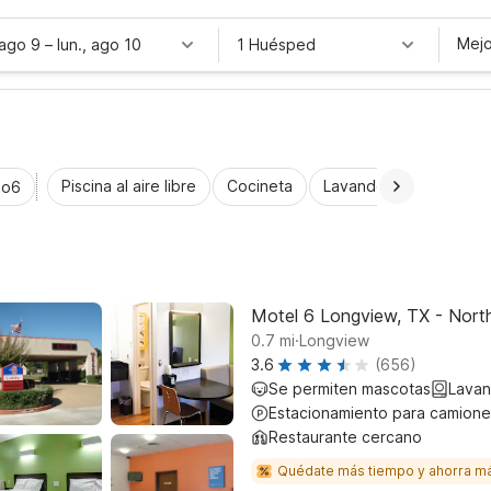
Mejo
 ago 9
–
lun., ago 10
1 Huésped
Piscina al aire libre
Cocineta
Lavandería automática
io6
Motel 6 Longview, TX - Nort
.
0.7
mi
Longview
3.6
(656)
Se permiten mascotas
Lavan
Estacionamiento para camione
Restaurante cercano
Quédate más tiempo y ahorra m