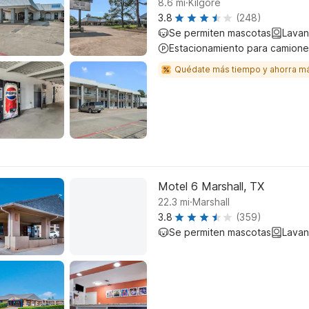
8.6
mi
Kilgore
3.8
(248)
Se permiten mascotas
Lavan
Estacionamiento para camione
Quédate más tiempo y ahorra m
Motel 6 Marshall, TX
.
22.3
mi
Marshall
3.8
(359)
Se permiten mascotas
Lavan