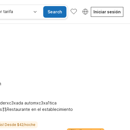
r tarifa
Search
Iniciar sesión
Habitaciones accesibles
Wi-Fi
Niños se alojan gratis
h
derxc3xada automxc3xa1tica
s
Restaurante en el establecimiento
ás! Desde $42/noche