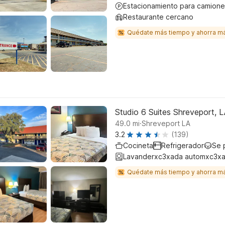
Estacionamiento para camione
Restaurante cercano
Quédate más tiempo y ahorra m
Studio 6 Suites Shreveport, L
.
49.0
mi
Shreveport LA
3.2
(139)
Cocineta
Refrigerador
Se 
Lavanderxc3xada automxc3xa
Quédate más tiempo y ahorra m