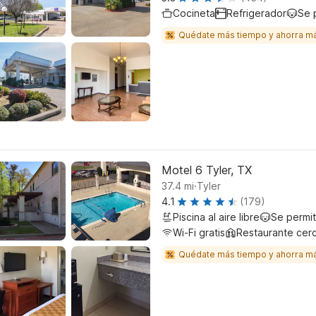
Cocineta
Refrigerador
Se 
Quédate más tiempo y ahorra m
Motel 6 Tyler, TX
.
37.4
mi
Tyler
4.1
(179)
Piscina al aire libre
Se permi
Wi-Fi gratis
Restaurante cer
Quédate más tiempo y ahorra m