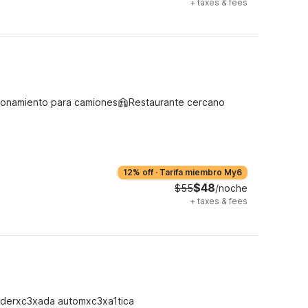
+
taxes & fees
ionamiento para camiones
Restaurante cercano
12% off
·
Tarifa miembro My6
$48
$55
/noche
+
taxes & fees
derxc3xada automxc3xa1tica