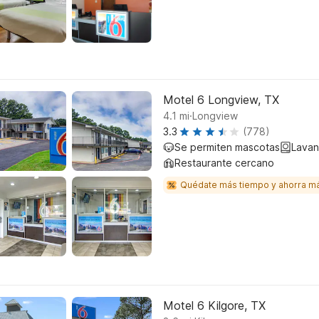
Motel 6 Longview, TX
.
4.1
mi
Longview
3.3
(778)
Se permiten mascotas
Lavan
Restaurante cercano
Quédate más tiempo y ahorra m
Motel 6 Kilgore, TX
.