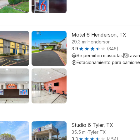
Motel 6 Henderson, TX
.
29.3
mi
Henderson
3.9
(346)
Se permiten mascotas
Lavan
Estacionamiento para camione
Studio 6 Tyler, TX
.
35.5
mi
Tyler TX
3.3
(454)