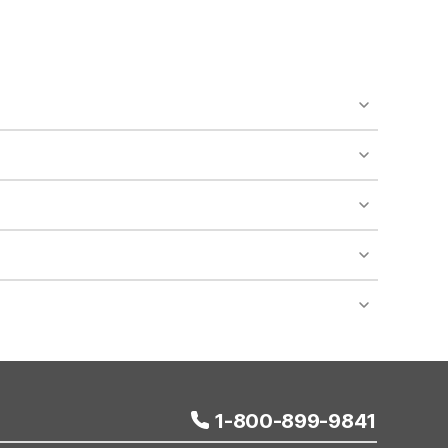
o availability and may incur additional charges.
 areas of the property.
bility.
nt desk regarding specific pet policies and any
 bookings and special promotional rates may have
1-800-899-9841