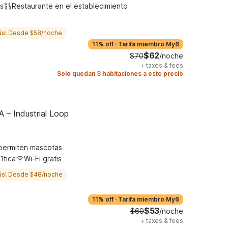
s
Restaurante en el establecimiento
ás! Desde $58/noche
11% off
·
Tarifa miembro My6
$62
$70
/noche
+
taxes & fees
Solo quedan 3 habitaciones a este precio
A – Industrial Loop
permiten mascotas
1tica
Wi-Fi gratis
ás! Desde $48/noche
11% off
·
Tarifa miembro My6
$53
$60
/noche
+
taxes & fees