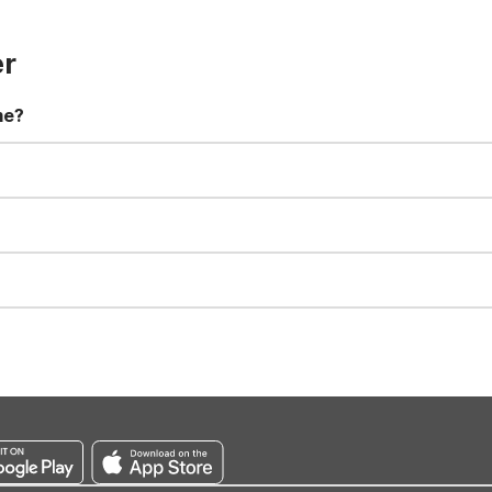
er
me?
t 11:00 AM. Early check-in and late check-out requests are subject t
for all registered guests in their rooms and throughout the common
sts. We also offer parking spaces for larger vehicles, subject to availa
well-behaved pets are welcome per room. Please check with the fro
s prior to the arrival date to avoid a penalty fee. Non-refundable