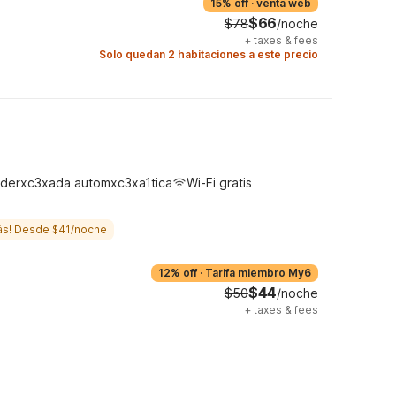
15% off
·
venta web
$66
$78
/noche
+
taxes & fees
Solo quedan 2 habitaciones a este precio
derxc3xada automxc3xa1tica
Wi-Fi gratis
ás! Desde $41/noche
12% off
·
Tarifa miembro My6
$44
$50
/noche
+
taxes & fees