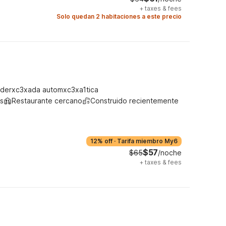
+
taxes & fees
Solo quedan 2 habitaciones a este precio
derxc3xada automxc3xa1tica
s
Restaurante cercano
Construido recientemente
12% off
·
Tarifa miembro My6
$57
$65
/noche
+
taxes & fees