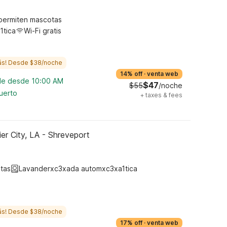
permiten mascotas
1tica
Wi-Fi gratis
ás! Desde $38/noche
14% off
·
venta web
ble desde 10:00 AM
$47
$55
/noche
uerto
+
taxes & fees
er City, LA - Shreveport
tas
Lavanderxc3xada automxc3xa1tica
ás! Desde $38/noche
17% off
·
venta web