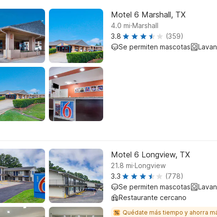
Motel 6 Marshall, TX
.
4.0
mi
Marshall
3.8
(359)
Se permiten mascotas
Lavan
Motel 6 Longview, TX
.
21.8
mi
Longview
3.3
(778)
Se permiten mascotas
Lavan
Restaurante cercano
Quédate más tiempo y ahorra m