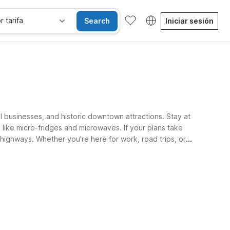
r tarifa
Search
Iniciar sesión
al businesses, and historic downtown attractions. Stay at
 like micro-fridges and microwaves. If your plans take
highways. Whether you’re here for work, road trips, or
Habitaciones accesibles
Wi-Fi
Niños se alojan gratis