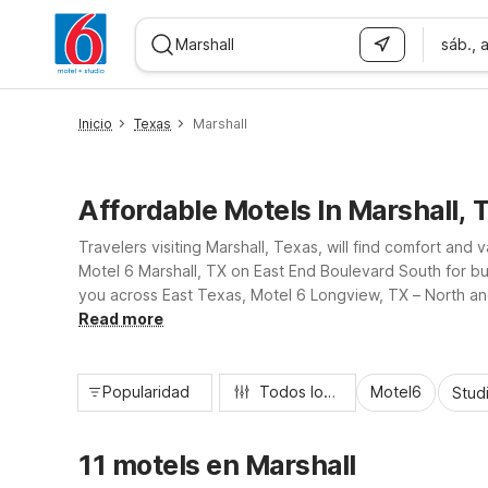
sáb., 
WIZARD MEMBER
Inicio
Texas
Marshall
Affordable Motels In Marshall, 
Travelers visiting Marshall, Texas, will find comfort and
Motel 6 Marshall, TX on East End Boulevard South for bud
you across East Texas, Motel 6 Longview, TX – North and
college visits, you’ll appreciate convenient locations, p
Read more
Popularidad
Todos los filtros
Motel6
Stud
11 motels en Marshall