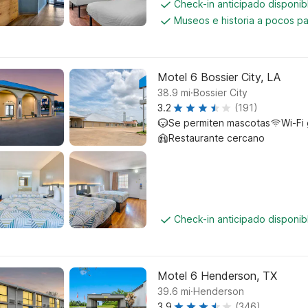
Check-in anticipado disponi
Museos e historia a pocos p
Motel 6 Bossier City, LA
.
38.9
mi
Bossier City
3.2
(191)
Se permiten mascotas
Wi-Fi 
Restaurante cercano
Check-in anticipado disponi
Motel 6 Henderson, TX
.
39.6
mi
Henderson
3.9
(346)