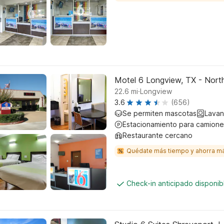
Motel 6 Longview, TX - Nort
.
22.6
mi
Longview
3.6
(656)
Se permiten mascotas
Lavan
Estacionamiento para camione
Restaurante cercano
Quédate más tiempo y ahorra m
Check-in anticipado disponi