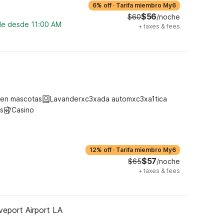
6% off
·
Tarifa miembro My6
$56
$60
/noche
ble desde 11:00 AM
+
taxes & fees
ten mascotas
Lavanderxc3xada automxc3xa1tica
s
Casino
12% off
·
Tarifa miembro My6
$57
$65
/noche
+
taxes & fees
eport Airport LA