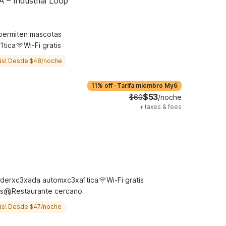
A – Industrial Loop
permiten mascotas
1tica
Wi-Fi gratis
ás! Desde $48/noche
11% off
·
Tarifa miembro My6
$53
$60
/noche
+
taxes & fees
derxc3xada automxc3xa1tica
Wi-Fi gratis
s
Restaurante cercano
ás! Desde $47/noche