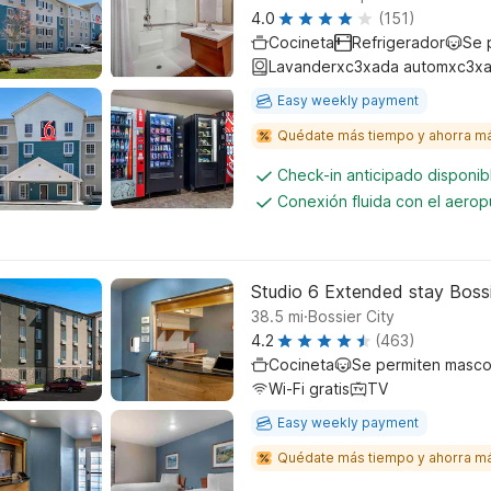
4.0
(151)
Cocineta
Refrigerador
Se 
Lavanderxc3xada automxc3xa
Easy weekly payment
Quédate más tiempo y ahorra m
Check-in anticipado disponi
Conexión fluida con el aerop
Studio 6 Extended stay Bossi
.
38.5
mi
Bossier City
4.2
(463)
Cocineta
Se permiten masco
Wi-Fi gratis
TV
Easy weekly payment
Quédate más tiempo y ahorra m