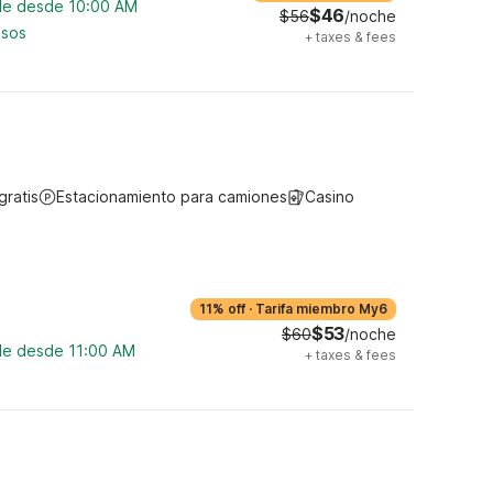
ble desde 10:00 AM
$46
$56
/noche
asos
+
taxes & fees
gratis
Estacionamiento para camiones
Casino
11% off
·
Tarifa miembro My6
$53
$60
/noche
ble desde 11:00 AM
+
taxes & fees