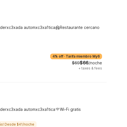
derxc3xada automxc3xa1tica
Restaurante cercano
4% off
·
Tarifa miembro My6
$66
$69
/noche
+
taxes & fees
derxc3xada automxc3xa1tica
Wi-Fi gratis
ás! Desde $41/noche