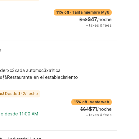
11% off
·
Tarifa miembro My6
$47
$53
/noche
+
taxes & fees
h
derxc3xada automxc3xa1tica
s
Restaurante en el establecimiento
ás! Desde $42/noche
15% off
·
venta web
$71
$84
/noche
ble desde 11:00 AM
+
taxes & fees