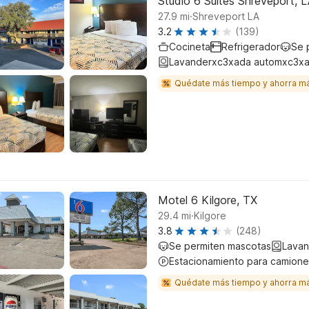
Studio 6 Suites Shreveport, L
.
27.9
mi
Shreveport LA
3.2
(139)
Cocineta
Refrigerador
Se 
Lavanderxc3xada automxc3xa
Quédate más tiempo y ahorra m
Motel 6 Kilgore, TX
.
29.4
mi
Kilgore
3.8
(248)
Se permiten mascotas
Lavan
Estacionamiento para camione
Quédate más tiempo y ahorra m