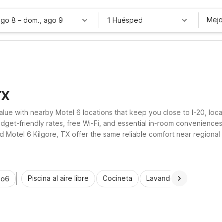
Mejo
ago 8
–
dom., ago 9
1 Huésped
TX
 value with nearby Motel 6 locations that keep you close to I-20, loc
get-friendly rates, free Wi-Fi, and essential in-room conveniences
 Motel 6 Kilgore, TX offer the same reliable comfort near regional 
et-friendly rooms, and the practical amenities you need.
Piscina al aire libre
Cocineta
Lavandería automática
io6