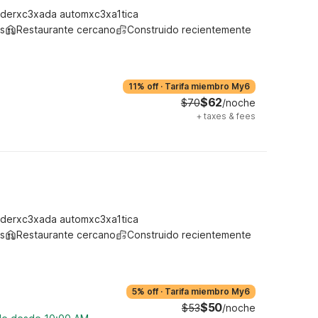
derxc3xada automxc3xa1tica
s
Restaurante cercano
Construido recientemente
11% off
·
Tarifa miembro My6
$62
$70
/noche
+
taxes & fees
derxc3xada automxc3xa1tica
s
Restaurante cercano
Construido recientemente
5% off
·
Tarifa miembro My6
$50
$53
/noche