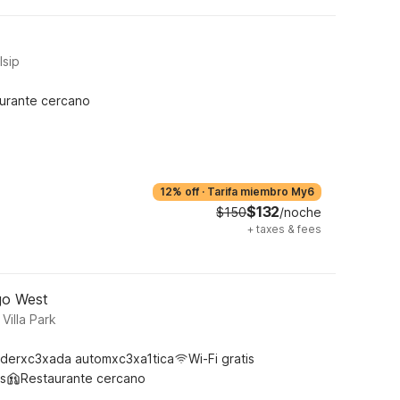
lsip
urante cercano
12% off
·
Tarifa miembro My6
$132
$150
/noche
+
taxes & fees
ago West
Villa Park
derxc3xada automxc3xa1tica
Wi-Fi gratis
s
Restaurante cercano