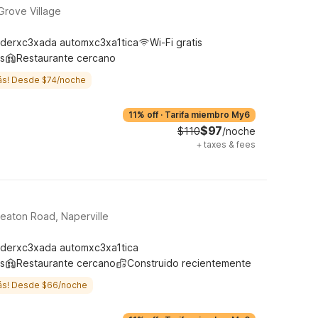
Grove Village
derxc3xada automxc3xa1tica
Wi-Fi gratis
s
Restaurante cercano
ás! Desde $74/noche
11% off
·
Tarifa miembro My6
$97
$110
/noche
+
taxes & fees
eaton Road, Naperville
derxc3xada automxc3xa1tica
s
Restaurante cercano
Construido recientemente
ás! Desde $66/noche