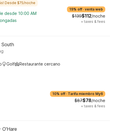
ás! Desde $75/noche
19% off
·
venta web
ble desde 10:00 AM
$112
$139
/noche
longadas
+
taxes & fees
o South
ng
o
Golf
Restaurante cercano
10% off
·
Tarifa miembro My6
$78
$87
/noche
+
taxes & fees
- O'Hare