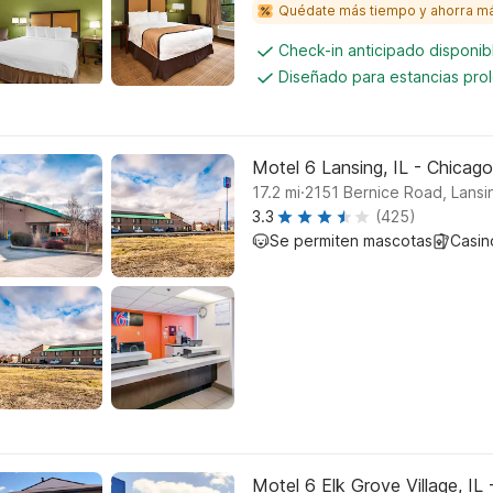
Quédate más tiempo y ahorra m
Check-in anticipado disponi
Diseñado para estancias pro
Motel 6 Lansing, IL - Chicag
.
17.2
mi
2151 Bernice Road, Lansi
3.3
(425)
Se permiten mascotas
Casin
Motel 6 Elk Grove Village, IL 