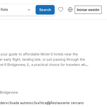
 Rate
Search
Iniciar sesión
 your guide to affordable Motel 6 hotels near the
early flight, landing late, or just passing through the
st puts you within reach of both the airport and the
ago Area offers another smart, budget-conscious stop.
and value.
 Bridgeview
derxc3xada automxc3xa1tica
Restaurante cercano