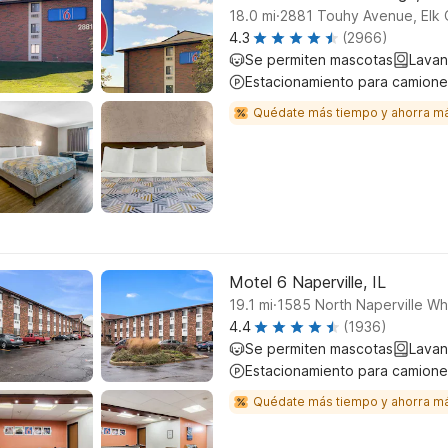
.
18.0
mi
2881 Touhy Avenue, Elk 
4.3
(2966)
Se permiten mascotas
Lavan
Estacionamiento para camione
Quédate más tiempo y ahorra m
Motel 6 Naperville, IL
.
19.1
mi
1585 North Naperville Wh
4.4
(1936)
Se permiten mascotas
Lavan
Estacionamiento para camione
Quédate más tiempo y ahorra m