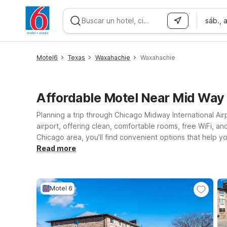
sáb., 
WIZARD MEMBER
Motel6
Texas
Waxahachie
Waxahachie
Affordable Motel Near Mid Way
Planning a trip through Chicago Midway International Ai
airport, offering clean, comfortable rooms, free WiFi, an
Chicago area, you’ll find convenient options that help you save without sacrificing comfort. Stay close to the t
want easy access to MDW and nearby highways. If your pla
Read more
western suburbs. For those approaching from Indiana or
Wherever your travels take you around Midway, Motel 6 i
Motel 6