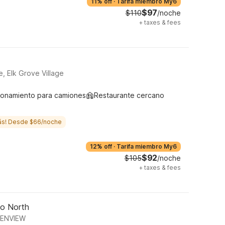
11% off
·
Tarifa miembro My6
$97
$110
/noche
+
taxes & fees
 Elk Grove Village
ionamiento para camiones
Restaurante cercano
ás! Desde $66/noche
12% off
·
Tarifa miembro My6
$92
$105
/noche
+
taxes & fees
go North
LENVIEW