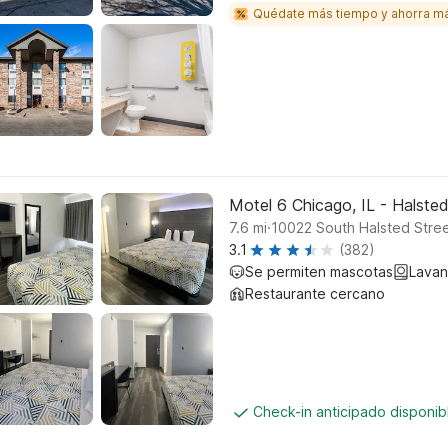
Quédate más tiempo y ahorra m
Motel 6 Chicago, IL - Halste
.
7.6
mi
10022 South Halsted Stre
3.1
(382)
Se permiten mascotas
Lavan
Restaurante cercano
Check-in anticipado disponi