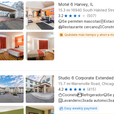
Motel 6 Harvey, IL
.
15.3
mi
16940 South Halsted Str
3.2
(507)
Se permiten mascotas
Estac
Restaurante cercano
Constr
Quédate más tiempo y ahorra m
Studio 6 Corporate Extended 
.
15.7
mi
Warrenville Road, Chicag
4.2
(415)
Cocineta
Refrigerador
Se 
Lavanderxc3xada automxc3xa
Easy weekly payment