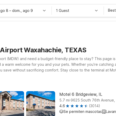
Best
ago 8
–
dom., ago 9
1 Guest
 Airport Waxahachie, TEXAS
rport (MDW) and need a budget-friendly place to stay? This page is
d a warm welcome for you and your pets. Whether you’re catching an 
erminal at Motel 6 Bridgeview, IL, a practical choice for travelers who
ns take you a bit farther west, Motel 6 Villa Park, IL – Chicago We
 exploring the greater Chicago region, Motel 6 Hammond, IN – Chic
s ready to keep the light on for you with straightforward comfort 
Motel 6 Bridgeview, IL
.
5.7
mi
9625 South 76th Avenue,
4.6
(3014)
Se permiten mascotas
Lavan