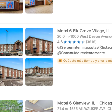
Motel 6 Elk Grove Village, IL
.
20.0
mi
1000 West Devon Avenue,
4.6
(3616)
Se permiten mascotas
Estac
Construido recientemente
Quédate más tiempo y ahorra m
Motel 6 Glenview, IL - Chica
.
21.4
mi
1535 MILWAUKEE AVE, G