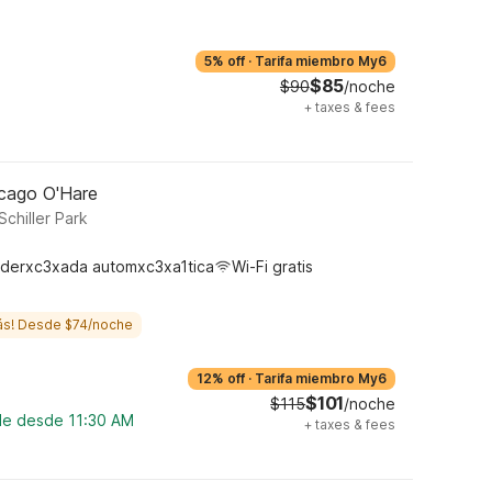
5% off
·
Tarifa miembro My6
$85
$90
/noche
+
taxes & fees
hicago O'Hare
chiller Park
derxc3xada automxc3xa1tica
Wi-Fi gratis
ás! Desde $74/noche
12% off
·
Tarifa miembro My6
$101
$115
/noche
ble desde 11:30 AM
+
taxes & fees