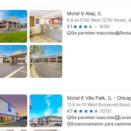
Motel 6 Alsip, IL
.
8.6
mi
5150 West 127th Street, A
3.1
(858)
Se permiten mascotas
Resta
Motel 6 Villa Park, IL - Chic
.
12.8
mi
10 West Roosevelt Road, 
4.1
(1213)
Se permiten mascotas
Lavan
Estacionamiento para camione