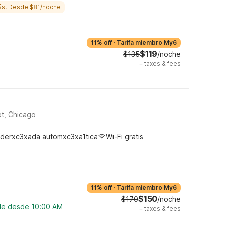
ás! Desde $81/noche
11% off
·
Tarifa miembro My6
$119
$135
/noche
+
taxes & fees
d
et, Chicago
derxc3xada automxc3xa1tica
Wi-Fi gratis
11% off
·
Tarifa miembro My6
$150
$170
/noche
ble desde 10:00 AM
+
taxes & fees