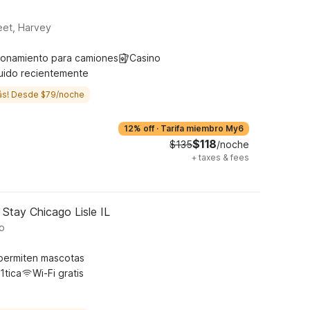
eet, Harvey
ionamiento para camiones
Casino
uido recientemente
ás! Desde $79/noche
12% off
·
Tarifa miembro My6
$118
$135
/noche
+
taxes & fees
Stay Chicago Lisle IL
o
permiten mascotas
1tica
Wi-Fi gratis