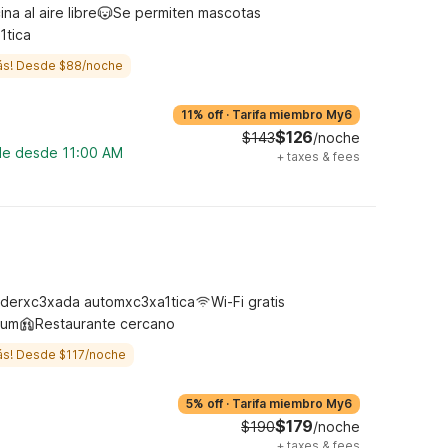
ina al aire libre
Se permiten mascotas
1tica
ás! Desde $88/noche
11% off
·
Tarifa miembro My6
$126
$143
/noche
ble desde 11:00 AM
+
taxes & fees
derxc3xada automxc3xa1tica
Wi-Fi gratis
ium
Restaurante cercano
ás! Desde $117/noche
5% off
·
Tarifa miembro My6
$179
$190
/noche
+
taxes & fees