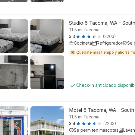
Studio 6 Tacoma, WA - Sout
.
11.5
mi
Tacoma
3.3
(2203)
Cocineta
Refrigerador
Se 
Quédate más tiempo y ahorra m
Check-in anticipado disponi
Motel 6 Tacoma, WA - South
.
11.5
mi
Tacoma
3.4
(2203)
Se permiten mascotas
Lavan