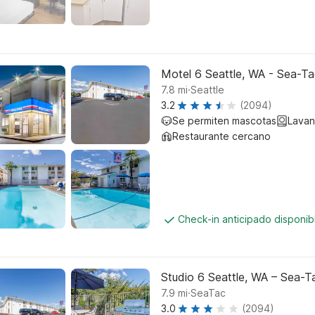
Motel 6 Seattle, WA - Sea-Ta
.
7.8
mi
Seattle
3.2
(2094)
Se permiten mascotas
Lavan
Restaurante cercano
Check-in anticipado disponi
Studio 6 Seattle, WA – Sea-T
.
7.9
mi
SeaTac
3.0
(2094)