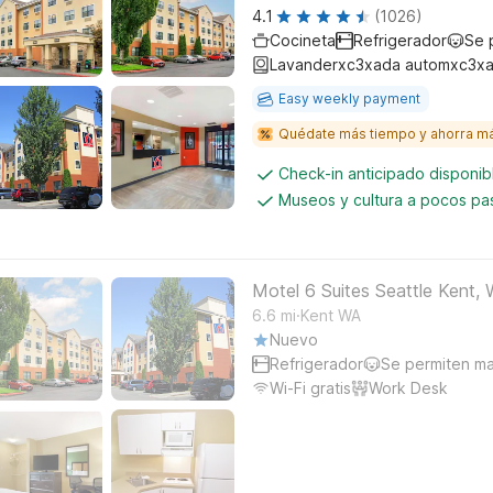
4.1
(1026)
Cocineta
Refrigerador
Se 
Lavanderxc3xada automxc3xa
Easy weekly payment
Quédate más tiempo y ahorra m
Check-in anticipado disponi
Museos y cultura a pocos pa
Motel 6 Suites Seattle Kent,
.
6.6
mi
Kent WA
Nuevo
Refrigerador
Se permiten m
Wi-Fi gratis
Work Desk