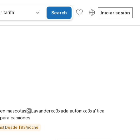
r tarifa
Search
Iniciar sesión
Habitaciones accesibles
Wi-Fi
Niños se alojan gratis
ten mascotas
Lavanderxc3xada automxc3xa1tica
 para camiones
ás! Desde $83/noche