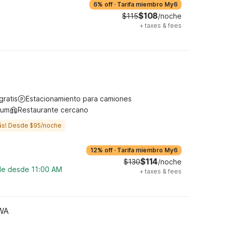
6% off
·
Tarifa miembro My6
$108
$115
/noche
+
taxes & fees
gratis
Estacionamiento para camiones
ium
Restaurante cercano
ás! Desde $95/noche
12% off
·
Tarifa miembro My6
$114
$130
/noche
ble desde 11:00 AM
+
taxes & fees
 WA