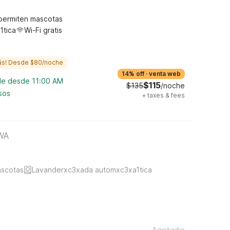
permiten mascotas
1tica
Wi-Fi gratis
ás! Desde $80/noche
14% off
·
venta web
ble desde 11:00 AM
$115
$135
/noche
sos
+
taxes & fees
 WA
ascotas
Lavanderxc3xada automxc3xa1tica