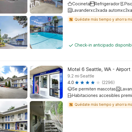
Cocineta
Refrigerador
Pisc
Lavanderxc3xada automxc3xa
Quédate más tiempo y ahorra m
Check-in anticipado disponi
Motel 6 Seattle, WA - Airport
.
9.2
mi
Seattle
4.0
(2296)
Se permiten mascotas
Lavan
Habitaciones accesibles prem
Quédate más tiempo y ahorra m