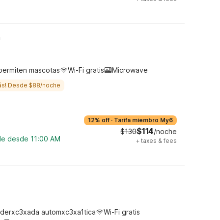
h
permiten mascotas
Wi-Fi gratis
Microwave
ás! Desde $88/noche
12% off
·
Tarifa miembro My6
$114
$130
/noche
ble desde 11:00 AM
+
taxes & fees
derxc3xada automxc3xa1tica
Wi-Fi gratis