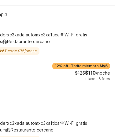
pia
derxc3xada automxc3xa1tica
Wi-Fi gratis
s
Restaurante cercano
ás! Desde $75/noche
12% off
·
Tarifa miembro My6
$110
$125
/noche
+
taxes & fees
derxc3xada automxc3xa1tica
Wi-Fi gratis
ium
Restaurante cercano