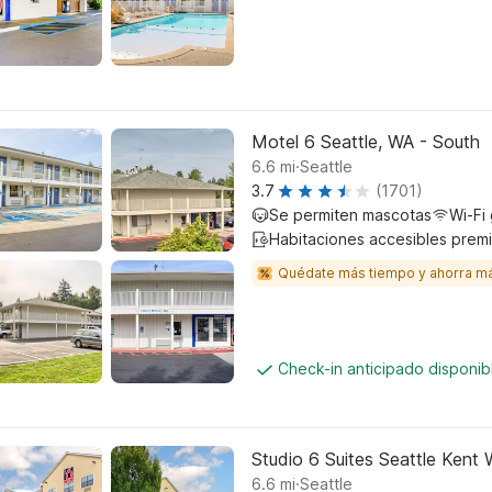
Motel 6 Seattle, WA - South
.
6.6
mi
Seattle
3.7
(1701)
Se permiten mascotas
Wi-Fi 
Habitaciones accesibles prem
Quédate más tiempo y ahorra m
Check-in anticipado disponi
Studio 6 Suites Seattle Kent
.
6.6
mi
Seattle