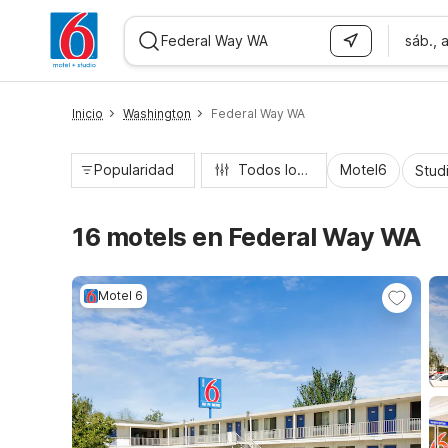
sáb., 
WIZARD MEMBER
Inicio
Washington
Federal Way WA
Popularidad
Todos los filtros
Motel6
Stud
16 motels en Federal Way WA
Motel 6