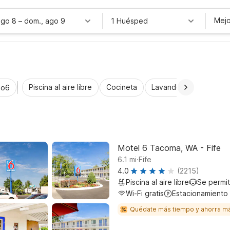
Mejo
ago 8
–
dom., ago 9
1 Huésped
Piscina al aire libre
Cocineta
Lavandería automática
io6
Motel 6 Tacoma, WA - Fife
.
6.1
mi
Fife
4.0
(2215)
Piscina al aire libre
Se permi
Wi-Fi gratis
Estacionamiento
Quédate más tiempo y ahorra m