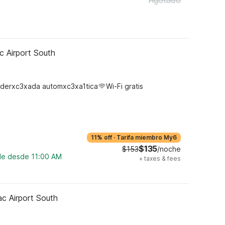
Agotado
c Airport South
derxc3xada automxc3xa1tica
Wi-Fi gratis
11% off
·
Tarifa miembro My6
$135
$153
/noche
ble desde 11:00 AM
+
taxes & fees
ac Airport South