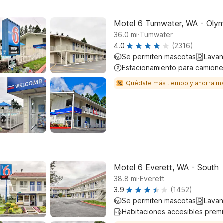
Motel 6 Tumwater, WA - Olym
.
36.0
mi
Tumwater
4.0
(2316)
Se permiten mascotas
Lavan
Estacionamiento para camione
Quédate más tiempo y ahorra m
Motel 6 Everett, WA - South
.
38.8
mi
Everett
3.9
(1452)
Se permiten mascotas
Lavan
Habitaciones accesibles prem