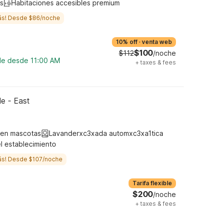
s
Habitaciones accesibles premium
ás! Desde $86/noche
10% off
·
venta web
$100
$112
/noche
ble desde 11:00 AM
+
taxes & fees
le - East
ten mascotas
Lavanderxc3xada automxc3xa1tica
l establecimiento
ás! Desde $107/noche
Tarifa flexible
$200
/noche
+
taxes & fees