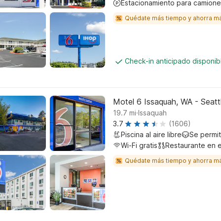
Estacionamiento para camione
Quédate más tiempo y ahorra m
Check-in anticipado disponi
Motel 6 Issaquah, WA - Seatt
.
19.7
mi
Issaquah
3.7
(1606)
Piscina al aire libre
Se permi
Wi-Fi gratis
Restaurante en e
Quédate más tiempo y ahorra m