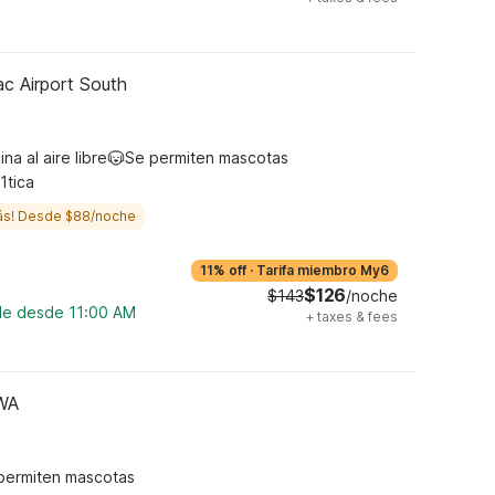
ac Airport South
ina al aire libre
Se permiten mascotas
1tica
ás! Desde $88/noche
11% off
·
Tarifa miembro My6
$126
$143
/noche
ble desde 11:00 AM
+
taxes & fees
 WA
permiten mascotas