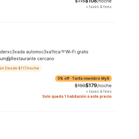
$108
$115
/noche
+
taxes & fees
derxc3xada automxc3xa1tica
Wi-Fi gratis
ium
Restaurante cercano
ás! Desde $117/noche
5% off
·
Tarifa miembro My6
$179
$190
/noche
+
taxes & fees
Solo queda 1 habitación a este precio