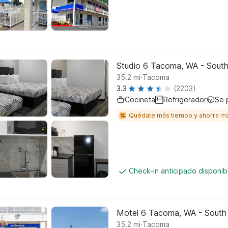
Studio 6 Tacoma, WA - Sout
.
35.2
mi
Tacoma
3.3
(2203)
Cocineta
Refrigerador
Se 
Quédate más tiempo y ahorra m
Check-in anticipado disponi
Motel 6 Tacoma, WA - South
.
35.2
mi
Tacoma