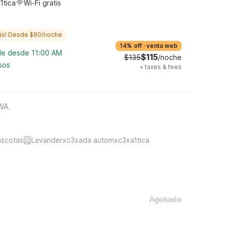
1tica
Wi-Fi gratis
ás! Desde $80/noche
14% off
·
venta web
ble desde 11:00 AM
$115
$135
/noche
sos
+
taxes & fees
 WA
ascotas
Lavanderxc3xada automxc3xa1tica
Agotado