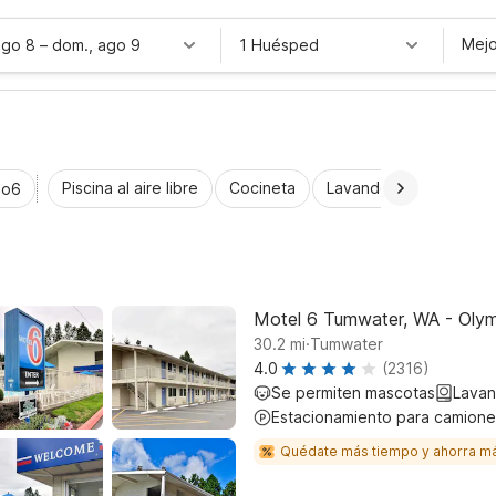
Mejo
ago 8
–
dom., ago 9
1 Huésped
Piscina al aire libre
Cocineta
Lavandería automática
io6
Motel 6 Tumwater, WA - Olym
.
30.2
mi
Tumwater
4.0
(2316)
Se permiten mascotas
Lavan
Estacionamiento para camione
Quédate más tiempo y ahorra m