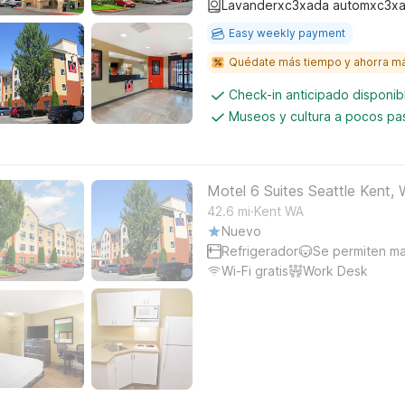
Lavanderxc3xada automxc3xa
Easy weekly payment
Quédate más tiempo y ahorra m
Check-in anticipado disponi
Museos y cultura a pocos pa
Motel 6 Suites Seattle Kent,
.
42.6
mi
Kent WA
Nuevo
Refrigerador
Se permiten m
Wi-Fi gratis
Work Desk