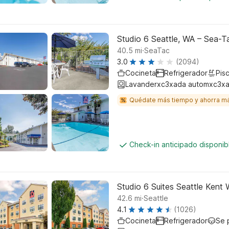
Studio 6 Seattle, WA – Sea-T
.
40.5
mi
SeaTac
3.0
(2094)
Cocineta
Refrigerador
Pisc
Lavanderxc3xada automxc3xa
Quédate más tiempo y ahorra m
Check-in anticipado disponi
Studio 6 Suites Seattle Kent
.
42.6
mi
Seattle
4.1
(1026)
Cocineta
Refrigerador
Se 