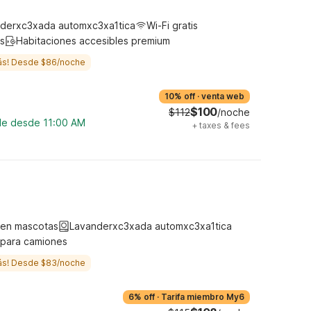
derxc3xada automxc3xa1tica
Wi-Fi gratis
s
Habitaciones accesibles premium
ás! Desde $86/noche
10% off
·
venta web
$100
$112
/noche
ble desde 11:00 AM
+
taxes & fees
ten mascotas
Lavanderxc3xada automxc3xa1tica
 para camiones
ás! Desde $83/noche
6% off
·
Tarifa miembro My6