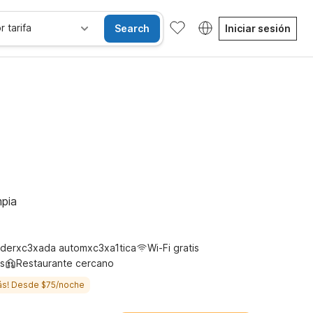
r tarifa
Search
Iniciar sesión
Habitaciones accesibles
Wi-Fi
Niños se alojan gratis
pia
derxc3xada automxc3xa1tica
Wi-Fi gratis
s
Restaurante cercano
ás! Desde $75/noche