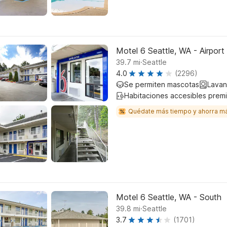
Motel 6 Seattle, WA - Airport
.
39.7
mi
Seattle
4.0
(2296)
Se permiten mascotas
Lavan
Habitaciones accesibles prem
Quédate más tiempo y ahorra m
Motel 6 Seattle, WA - South
.
39.8
mi
Seattle
3.7
(1701)