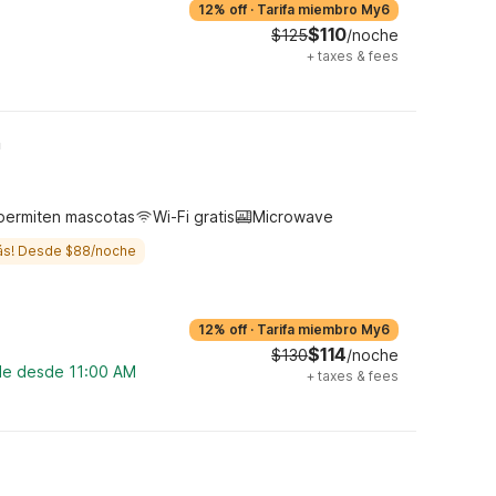
12% off
·
Tarifa miembro My6
$110
$125
/noche
+
taxes & fees
h
permiten mascotas
Wi-Fi gratis
Microwave
ás! Desde $88/noche
12% off
·
Tarifa miembro My6
$114
$130
/noche
ble desde 11:00 AM
+
taxes & fees