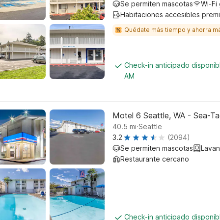
Se permiten mascotas
Wi-Fi 
Habitaciones accesibles prem
Quédate más tiempo y ahorra m
Check-in anticipado disponib
AM
Motel 6 Seattle, WA - Sea-Ta
.
40.5
mi
Seattle
3.2
(2094)
Se permiten mascotas
Lavan
Restaurante cercano
Check-in anticipado disponi