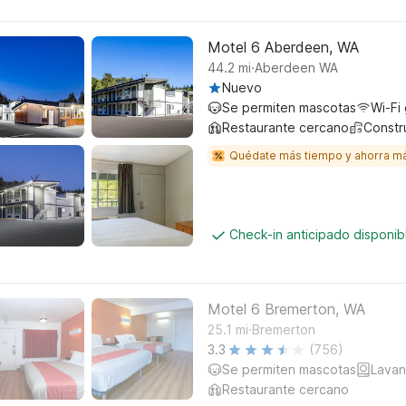
Motel 6 Aberdeen, WA
.
44.2
mi
Aberdeen WA
Nuevo
Se permiten mascotas
Wi-Fi 
Restaurante cercano
Constr
Quédate más tiempo y ahorra m
Check-in anticipado disponi
Motel 6 Bremerton, WA
.
25.1
mi
Bremerton
3.3
(756)
Se permiten mascotas
Lavan
Restaurante cercano