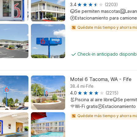
3.4
(2203)
Se permiten mascotas
Lavan
Estacionamiento para camione
Quédate más tiempo y ahorra m
Check-in anticipado disponi
Motel 6 Tacoma, WA - Fife
.
38.4
mi
Fife
4.0
(2215)
Piscina al aire libre
Se permi
Wi-Fi gratis
Estacionamiento
Quédate más tiempo y ahorra m