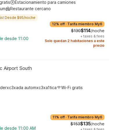
gratis
Estacionamiento para camiones
ium
Restaurante cercano
ás! Desde $95/noche
12% off
·
Tarifa miembro My6
$114
$130
/noche
+
taxes & fees
le desde 11:00
Solo quedan 2 habitaciones a este
precio
c Airport South
derxc3xada automxc3xa1tica
Wi-Fi gratis
11% off
·
Tarifa miembro My6
$135
$153
/noche
ble desde 11:00 AM
+
taxes & fees