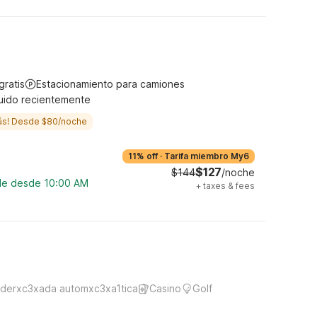
gratis
Estacionamiento para camiones
uido recientemente
ás! Desde $80/noche
11% off
·
Tarifa miembro My6
$127
$144
/noche
ble desde 10:00 AM
+
taxes & fees
derxc3xada automxc3xa1tica
Casino
Golf