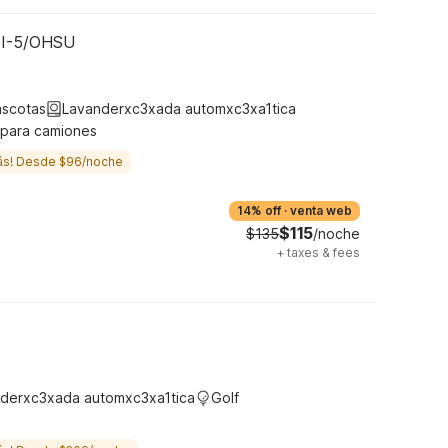
- I-5/OHSU
ascotas
Lavanderxc3xada automxc3xa1tica
 para camiones
ás! Desde $96/noche
14% off
·
venta web
$115
$135
/noche
+
taxes & fees
derxc3xada automxc3xa1tica
Golf