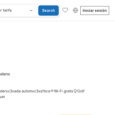
r tarifa
Search
Iniciar sesión
sibles
Wi-Fi
Niños se alojan gratis
Helens
derxc3xada automxc3xa1tica
Wi-Fi gratis
Golf
ium