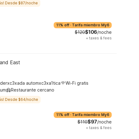
ás! Desde $87/noche
11% off
·
Tarifa miembro My6
$106
$120
/noche
+
taxes & fees
land East
derxc3xada automxc3xa1tica
Wi-Fi gratis
ium
Restaurante cercano
ás! Desde $64/noche
11% off
·
Tarifa miembro My6
$97
$110
/noche
+
taxes & fees