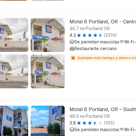
Motel 6 Portland, OR - Centr
.
46.7
mi
Portland OR
4.3
(2319)
Se permiten mascotas
Wi-Fi 
Restaurante cercano
Quédate más tiempo y ahorra m
Motel 6 Portland, OR – Sout
.
48.0
mi
Portland OR
3.8
(105)
Se permiten mascotas
Wi-Fi 