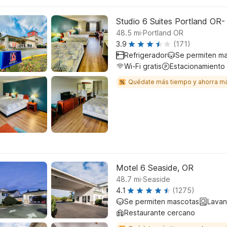
Studio 6 Suites Portland OR
.
48.5
mi
Portland OR
3.9
(171)
Refrigerador
Se permiten m
Wi-Fi gratis
Estacionamiento
Quédate más tiempo y ahorra m
Motel 6 Seaside, OR
.
48.7
mi
Seaside
4.1
(1275)
Se permiten mascotas
Lavan
Restaurante cercano