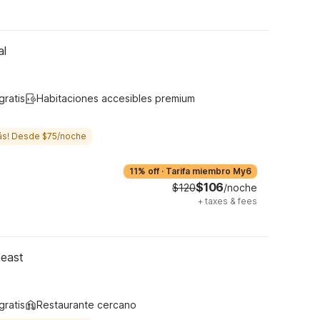
al
gratis
Habitaciones accesibles premium
ás! Desde $75/noche
11% off
·
Tarifa miembro My6
$106
$120
/noche
+
taxes & fees
heast
gratis
Restaurante cercano