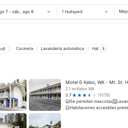
Mejo
ago 7
–
sáb., ago 8
1 Huésped
Cocineta
Lavandería automática
Habitaciones acce
io6
Motel 6 Kelso, WA - Mt. St. 
.
2.1
mi
Kelso WA
3.7
(1078)
Se permiten mascotas
Lavan
Habitaciones accesibles prem