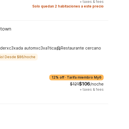
+
taxes & fees
Solo quedan 2 habitaciones a este precio
ntown
derxc3xada automxc3xa1tica
Restaurante cercano
ás! Desde $86/noche
12% off
·
Tarifa miembro My6
$106
$121
/noche
+
taxes & fees