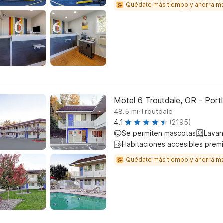
Quédate más tiempo y ahorra m
Motel 6 Troutdale, OR - Port
.
48.5
mi
Troutdale
4.1
(2195)
Se permiten mascotas
Lavan
Habitaciones accesibles prem
Quédate más tiempo y ahorra m