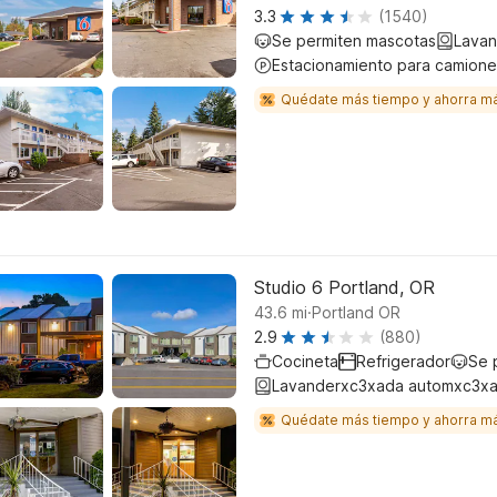
3.3
(1540)
Se permiten mascotas
Lavan
Estacionamiento para camione
Quédate más tiempo y ahorra m
Studio 6 Portland, OR
.
43.6
mi
Portland OR
2.9
(880)
Cocineta
Refrigerador
Se 
Lavanderxc3xada automxc3xa
Quédate más tiempo y ahorra m