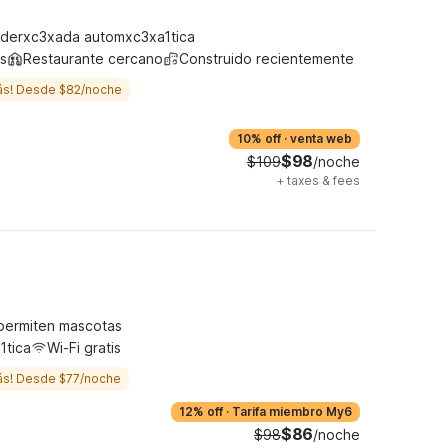
derxc3xada automxc3xa1tica
s
Restaurante cercano
Construido recientemente
ás! Desde $82/noche
10% off
·
venta web
$98
$109
/noche
+
taxes & fees
permiten mascotas
1tica
Wi-Fi gratis
ás! Desde $77/noche
12% off
·
Tarifa miembro My6
$86
$98
/noche