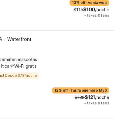
13% off
·
venta web
$100
$115
/noche
+
taxes & fees
A - Waterfront
permiten mascotas
1tica
Wi-Fi gratis
ás! Desde $78/noche
12% off
·
Tarifa miembro My6
$121
$138
/noche
+
taxes & fees