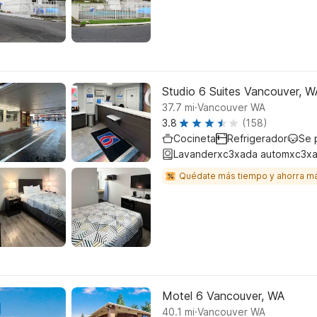
Studio 6 Suites Vancouver, W
.
37.7
mi
Vancouver WA
3.8
(158)
Cocineta
Refrigerador
Se 
Lavanderxc3xada automxc3xa
Quédate más tiempo y ahorra m
Motel 6 Vancouver, WA
.
40.1
mi
Vancouver WA