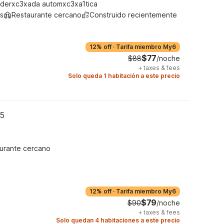
derxc3xada automxc3xa1tica
s
Restaurante cercano
Construido recientemente
12% off
·
Tarifa miembro My6
$77
$88
/noche
+
taxes & fees
Solo queda 1 habitación a este precio
05
urante cercano
12% off
·
Tarifa miembro My6
$79
$90
/noche
+
taxes & fees
Solo quedan 4 habitaciones a este precio