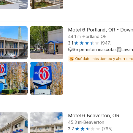
Motel 6 Portland, OR - Dow
.
44.1
mi
Portland OR
3.1
(947)
Se permiten mascotas
Lavan
Quédate más tiempo y ahorra m
Motel 6 Beaverton, OR
.
45.3
mi
Beaverton
2.7
(765)