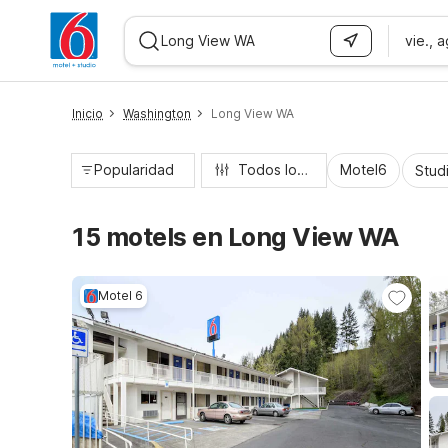
vie., 
WIZARD MEMBER
Inicio
Washington
Long View WA
Popularidad
Todos los filtros
Motel6
Stud
15 motels en Long View WA
Motel 6