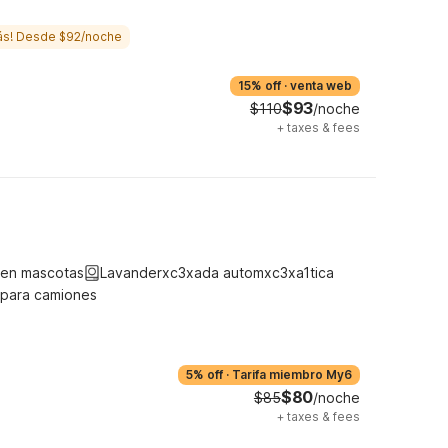
ás! Desde $92/noche
15% off
·
venta web
$93
$110
/noche
+
taxes & fees
ten mascotas
Lavanderxc3xada automxc3xa1tica
 para camiones
5% off
·
Tarifa miembro My6
$80
$85
/noche
+
taxes & fees