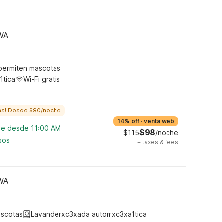
 WA
permiten mascotas
1tica
Wi-Fi gratis
ás! Desde $80/noche
14% off
·
venta web
ble desde 11:00 AM
$98
$115
/noche
sos
+
taxes & fees
 WA
ascotas
Lavanderxc3xada automxc3xa1tica