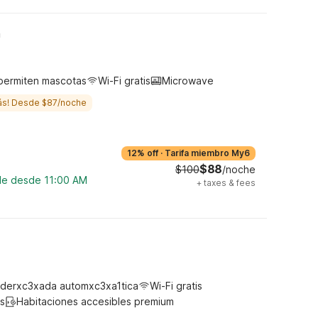
h
permiten mascotas
Wi-Fi gratis
Microwave
ás! Desde $87/noche
12% off
·
Tarifa miembro My6
$88
$100
/noche
ble desde 11:00 AM
+
taxes & fees
derxc3xada automxc3xa1tica
Wi-Fi gratis
s
Habitaciones accesibles premium