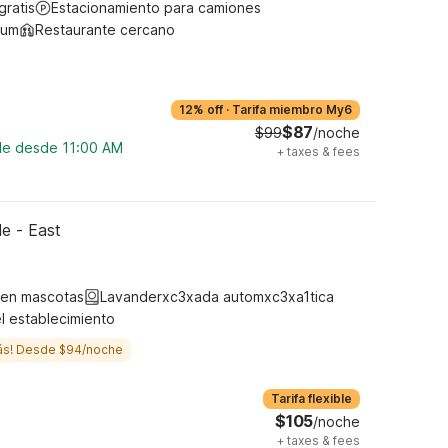
gratis
Estacionamiento para camiones
ium
Restaurante cercano
12% off
·
Tarifa miembro My6
$87
$99
/noche
ble desde 11:00 AM
+
taxes & fees
le - East
ten mascotas
Lavanderxc3xada automxc3xa1tica
l establecimiento
ás! Desde $94/noche
Tarifa flexible
$105
/noche
+
taxes & fees