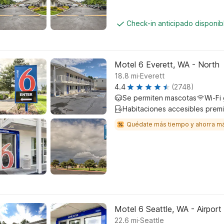
Check-in anticipado disponi
Motel 6 Everett, WA - North
.
18.8
mi
Everett
4.4
(2748)
Se permiten mascotas
Wi-Fi 
Habitaciones accesibles prem
Quédate más tiempo y ahorra m
Motel 6 Seattle, WA - Airport
.
22.6
mi
Seattle