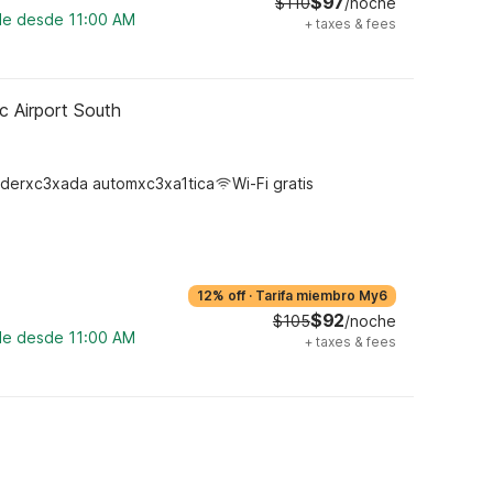
$97
$110
/noche
ble desde 11:00 AM
+
taxes & fees
c Airport South
derxc3xada automxc3xa1tica
Wi-Fi gratis
12% off
·
Tarifa miembro My6
$92
$105
/noche
ble desde 11:00 AM
+
taxes & fees