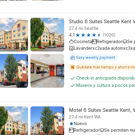
Studio 6 Suites Seattle Kent
.
27.4
mi
Seattle
4.1
(1026)
Cocineta
Refrigerador
Se 
Lavanderxc3xada automxc3xa
Easy weekly payment
Quédate más tiempo y ahorra m
Check-in anticipado disponi
Museos y cultura a pocos pa
Motel 6 Suites Seattle Kent,
.
27.4
mi
Kent WA
Nuevo
Refrigerador
Se permiten m