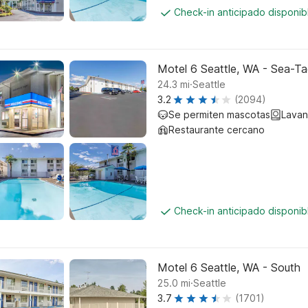
Check-in anticipado disponi
Motel 6 Seattle, WA - Sea-Ta
.
24.3
mi
Seattle
3.2
(2094)
Se permiten mascotas
Lavan
Restaurante cercano
Check-in anticipado disponi
Motel 6 Seattle, WA - South
.
25.0
mi
Seattle
3.7
(1701)