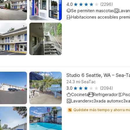
4.0
(2296)
Se permiten mascotas
Lavan
Habitaciones accesibles prem
Studio 6 Seattle, WA – Sea-T
.
24.3
mi
SeaTac
3.0
(2094)
Cocineta
Refrigerador
Pisc
Lavanderxc3xada automxc3xa
Quédate más tiempo y ahorra m