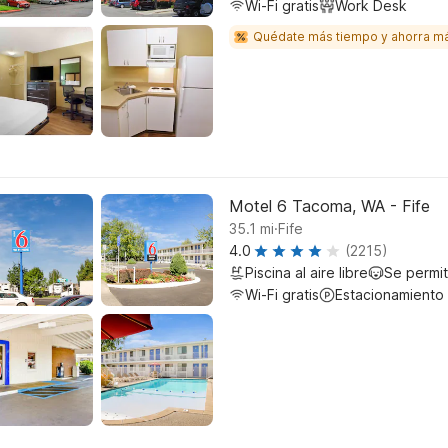
Wi-Fi gratis
Work Desk
Quédate más tiempo y ahorra m
Motel 6 Tacoma, WA - Fife
.
35.1
mi
Fife
4.0
(2215)
Piscina al aire libre
Se permi
Wi-Fi gratis
Estacionamiento