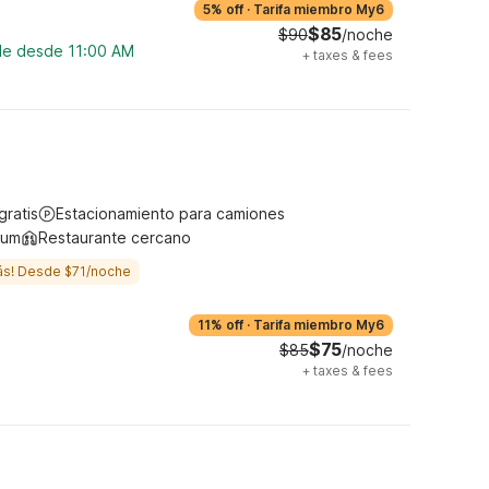
5% off
·
Tarifa miembro My6
$85
$90
/noche
ble desde 11:00 AM
+
taxes & fees
gratis
Estacionamiento para camiones
ium
Restaurante cercano
ás! Desde $71/noche
11% off
·
Tarifa miembro My6
$75
$85
/noche
+
taxes & fees