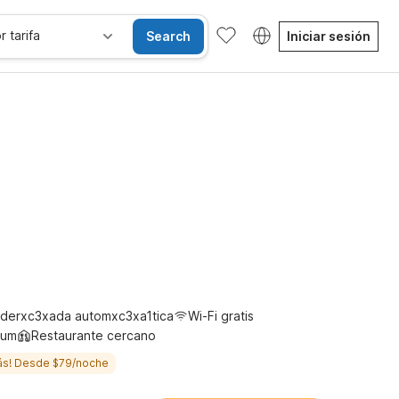
r tarifa
Search
Iniciar sesión
Habitaciones accesibles
Wi-Fi
Niños se alojan gratis
derxc3xada automxc3xa1tica
Wi-Fi gratis
ium
Restaurante cercano
ás! Desde $79/noche