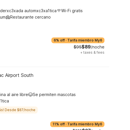
derxc3xada automxc3xa1tica
Wi-Fi gratis
ium
Restaurante cercano
6% off
·
Tarifa miembro My6
$89
$95
/noche
+
taxes & fees
ac Airport South
ina al aire libre
Se permiten mascotas
1tica
ás! Desde $87/noche
11% off
·
Tarifa miembro My6