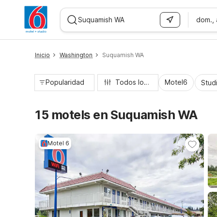
dom.,
WIZARD MEMBER
Inicio
Washington
Suquamish WA
Popularidad
Todos los filtros
Motel6
Stud
15 motels en Suquamish WA
Motel 6