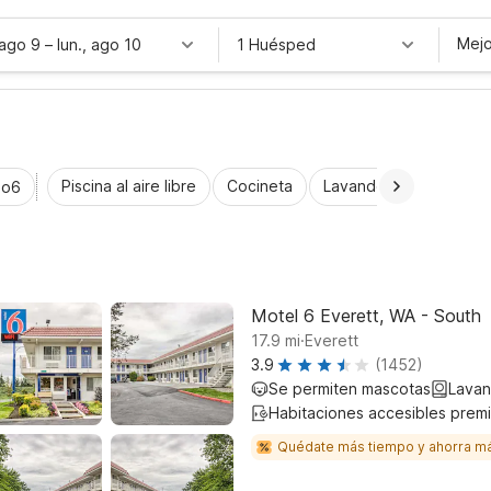
Mejo
 ago 9
–
lun., ago 10
1 Huésped
Piscina al aire libre
Cocineta
Lavandería automática
io6
Motel 6 Everett, WA - South
.
17.9
mi
Everett
3.9
(1452)
Se permiten mascotas
Lavan
Habitaciones accesibles prem
Quédate más tiempo y ahorra m