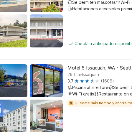
Se permiten mascotas
Wi-Fi 
Habitaciones accesibles prem
Check-in anticipado disponi
Motel 6 Issaquah, WA - Seatt
.
26.1
mi
Issaquah
3.7
(1606)
Piscina al aire libre
Se permi
Wi-Fi gratis
Restaurante en e
Quédate más tiempo y ahorra m