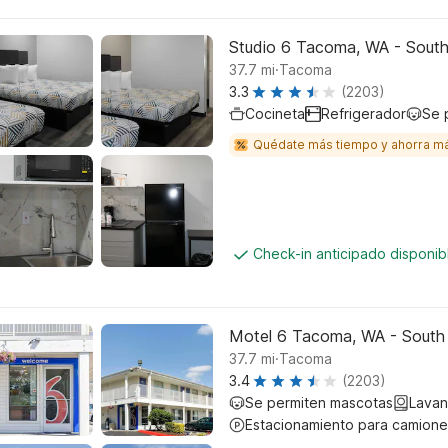
Studio 6 Tacoma, WA - Sout
.
37.7
mi
Tacoma
3.3
(2203)
Cocineta
Refrigerador
Se 
Quédate más tiempo y ahorra m
Check-in anticipado disponi
Motel 6 Tacoma, WA - South
.
37.7
mi
Tacoma
3.4
(2203)
Se permiten mascotas
Lavan
Estacionamiento para camione