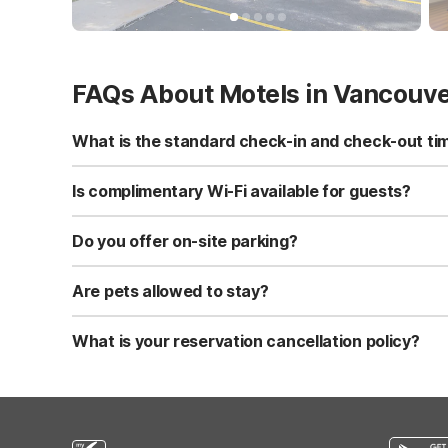
FAQs About Motels in Vancouv
What is the standard check-in and check-out ti
Standard check-in time is at 3:00 PM, and check-out is a
Is complimentary Wi-Fi available for guests?
Yes, we provide complimentary high-speed Wi-Fi access 
Do you offer on-site parking?
Yes, free self-parking is available on-site for all our gue
Are pets allowed to stay?
Yes, we are a pet-friendly property. A maximum of two 
applicable fees.
What is your reservation cancellation policy?
Standard reservations must be canceled at least 24 hour
strict or different cancellation terms.