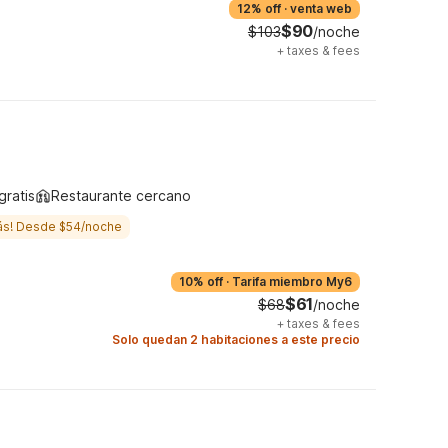
12% off
·
venta web
$90
$103
/noche
+
taxes & fees
gratis
Restaurante cercano
ás! Desde $54/noche
10% off
·
Tarifa miembro My6
$61
$68
/noche
+
taxes & fees
Solo quedan 2 habitaciones a este precio