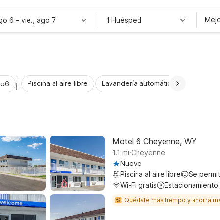
Mejo
ago 6
–
vie., ago 7
1 Huésped
Piscina al aire libre
Lavandería automática
Habitaci
io6
Motel 6 Cheyenne, WY
.
1.1
mi
Cheyenne
Nuevo
Piscina al aire libre
Se permi
Wi-Fi gratis
Estacionamiento
Quédate más tiempo y ahorra m