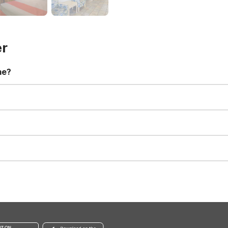
er
me?
t 11:00 AM. Early check-in and late check-out requests are subject t
for all registered guests in their rooms and throughout the common
sts. We also offer parking spaces for larger vehicles, subject to availa
well-behaved pets are welcome per room. Please check with the fro
s prior to the arrival date to avoid a penalty fee. Non-refundable