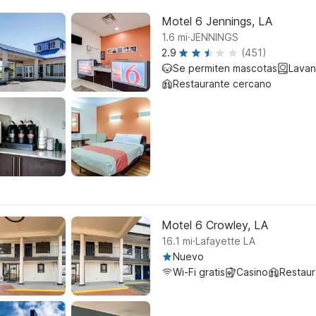
Motel 6 Jennings, LA
.
1.6
mi
JENNINGS
2.9
(451)
Se permiten mascotas
Lavan
Restaurante cercano
Motel 6 Crowley, LA
.
16.1
mi
Lafayette LA
Nuevo
Wi-Fi gratis
Casino
Restaur