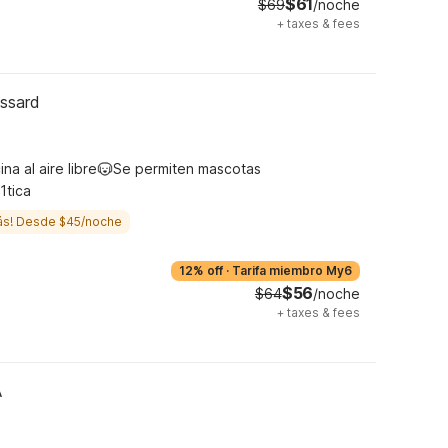
$61
$69
/noche
+
taxes & fees
ussard
ina al aire libre
Se permiten mascotas
1tica
ás! Desde $45/noche
12% off
·
Tarifa miembro My6
$56
$64
/noche
+
taxes & fees
A