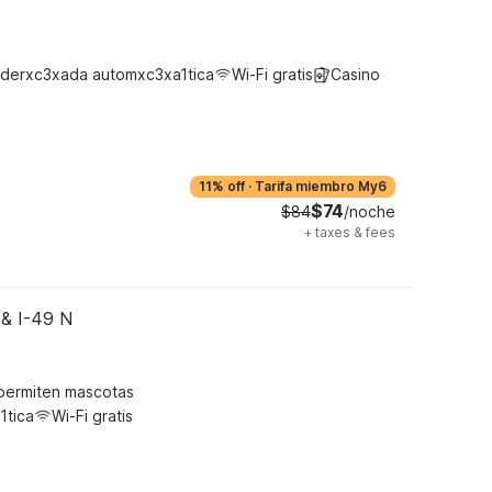
derxc3xada automxc3xa1tica
Wi-Fi gratis
Casino
11% off
·
Tarifa miembro My6
$74
$84
/noche
+
taxes & fees
 & I-49 N
permiten mascotas
1tica
Wi-Fi gratis