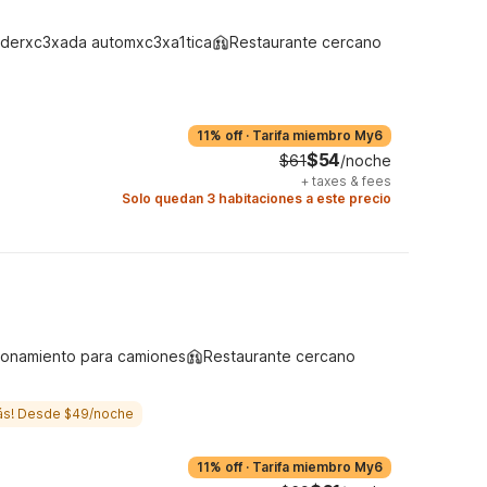
derxc3xada automxc3xa1tica
Restaurante cercano
11% off
·
Tarifa miembro My6
$54
$61
/noche
+
taxes & fees
Solo quedan 3 habitaciones a este precio
ionamiento para camiones
Restaurante cercano
ás! Desde $49/noche
11% off
·
Tarifa miembro My6