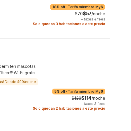
18% off
·
Tarifa miembro My6
$57
$70
/noche
+
taxes & fees
Solo quedan 3 habitaciones a este precio
permiten mascotas
1tica
Wi-Fi gratis
ás! Desde $99/noche
5% off
·
Tarifa miembro My6
$114
$120
/noche
+
taxes & fees
Solo quedan 2 habitaciones a este precio