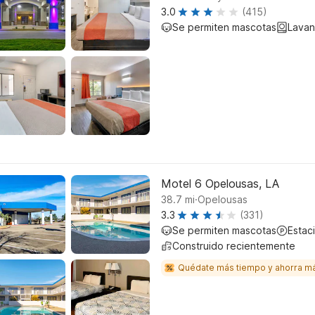
3.0
(415)
Se permiten mascotas
Lavan
Motel 6 Opelousas, LA
.
38.7
mi
Opelousas
3.3
(331)
Se permiten mascotas
Estac
Construido recientemente
Quédate más tiempo y ahorra m