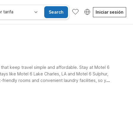
r tarifa
Search
Iniciar sesión
ns that keep travel simple and affordable. Stay at Motel 6
tays like Motel 6 Lake Charles, LA and Motel 6 Sulphur,
-friendly rooms and convenient laundry facilities, so you
Habitaciones accesibles
Wi-Fi
Niños se alojan gratis