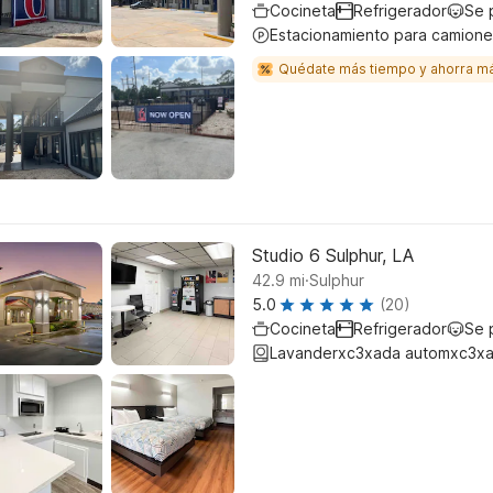
Cocineta
Refrigerador
Se 
Estacionamiento para camione
Quédate más tiempo y ahorra m
Studio 6 Sulphur, LA
.
42.9
mi
Sulphur
5.0
(20)
Cocineta
Refrigerador
Se 
Lavanderxc3xada automxc3xa