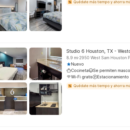
Quédate más tiempo y ahorra m
Studio 6 Houston, TX - West
.
8.9
mi
2950 West Sam Houston P
Nuevo
Cocineta
Se permiten masco
Wi-Fi gratis
Estacionamiento
Quédate más tiempo y ahorra m