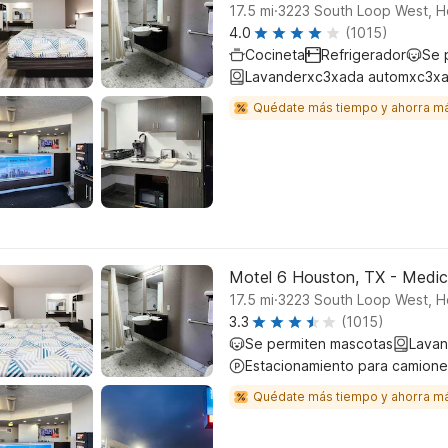
.
17.5
mi
3223 South Loop West, H
4.0
(1015)
Cocineta
Refrigerador
Se 
Lavanderxc3xada automxc3xa
Quédate más tiempo y ahorra m
Motel 6 Houston, TX - Medic
.
17.5
mi
3223 South Loop West, H
3.3
(1015)
Se permiten mascotas
Lavan
Estacionamiento para camione
Quédate más tiempo y ahorra m