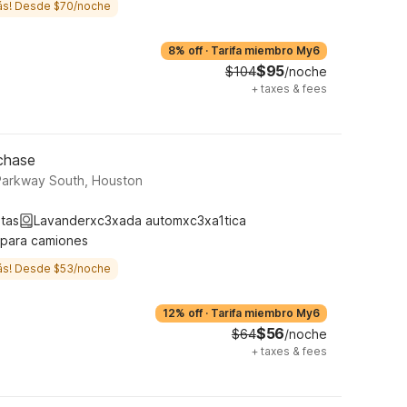
ás! Desde $70/noche
8% off
·
Tarifa miembro My6
$95
$104
/noche
+
taxes & fees
chase
arkway South, Houston
tas
Lavanderxc3xada automxc3xa1tica
 para camiones
ás! Desde $53/noche
12% off
·
Tarifa miembro My6
$56
$64
/noche
+
taxes & fees