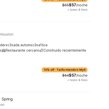
$57
$65
/noche
+
taxes & fees
Houston
derxc3xada automxc3xa1tica
s
Restaurante cercano
Construido recientemente
10% off
·
Tarifa miembro My6
$57
$64
/noche
+
taxes & fees
 Spring
ton