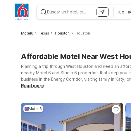
jue., 
WIZARD MEMBER
Motel6
Texas
Houston
Houston
Affordable Motel Near West Ho
Planning a trip through West Houston and need an afford
nearby Motel 6 and Studio 6 properties that keep you c
business in the Energy Corridor, visiting family in Katy,
Stay just a short drive from the airport at Motel 6 Houst
Read more
can also consider Motel 6 Katy, TX - Houston for easy 
the whole family can travel together.
Motel 6