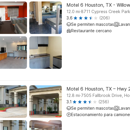
Motel 6 Houston, TX - Willo
.
12.0
mi
8711 Cypress Creek Par
3.6
(206)
Se permiten mascotas
Lavan
Restaurante cercano
Motel 6 Houston, TX – Hwy 
.
12.8
mi
7505 Fallbrook Drive, H
3.1
(256)
Se permiten mascotas
Lavan
Estacionamiento para camione