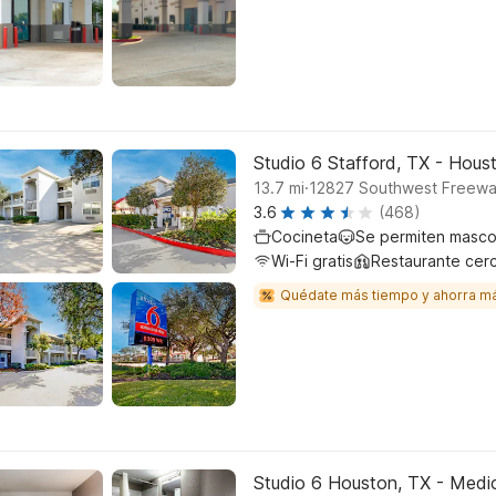
Studio 6 Stafford, TX - Hous
.
13.7
mi
12827 Southwest Freeway
3.6
(468)
Cocineta
Se permiten masco
Wi-Fi gratis
Restaurante cer
Quédate más tiempo y ahorra m
Studio 6 Houston, TX - Medi