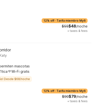
12% off
·
Tarifa miembro My6
$48
$55
/noche
+
taxes & fees
rridor
Katy
permiten mascotas
1tica
Wi-Fi gratis
ás! Desde $68/noche
12% off
·
Tarifa miembro My6
$79
$90
/noche
+
taxes & fees