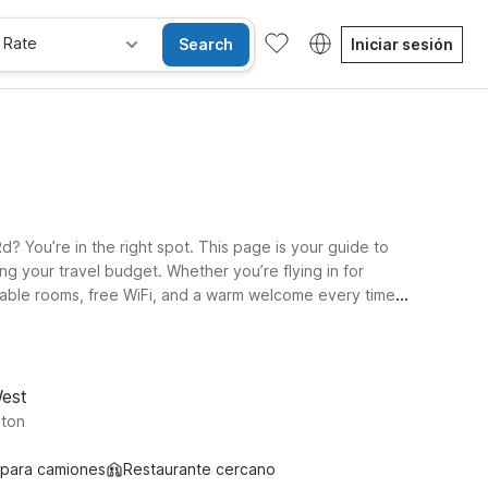
 Rate
Search
Iniciar sesión
 You’re in the right spot. This page is your guide to
 your travel budget. Whether you’re flying in for
fortable rooms, free WiFi, and a warm welcome every time.
6 Katy, TX – Energy Corridor, ideal for longer visits. You
 pets are always welcome at Motel 6 and Studio 6, so
West
ston
 para camiones
Restaurante cercano