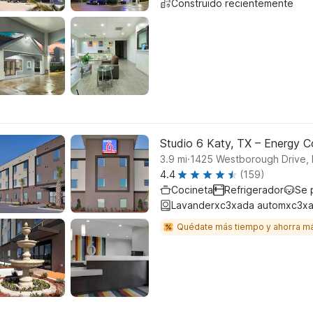
Construido recientemente
Studio 6 Katy, TX – Energy Co
.
3.9
mi
1425 Westborough Drive, 
4.4
(159)
Cocineta
Refrigerador
Se 
Lavanderxc3xada automxc3xa
Quédate más tiempo y ahorra m