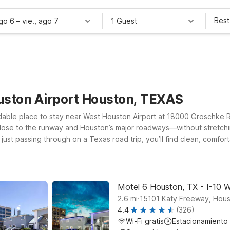
Best
ago 6
–
vie., ago 7
1 Guest
uston Airport Houston, TEXAS
able place to stay near West Houston Airport at 18000 Groschke Rd?
lose to the runway and Houston’s major roadways—without stretching
 or just passing through on a Texas road trip, you’ll find clean, com
on, TX - I-10 West or choose an extended-stay style setup at Studio 
access to I-10 and nearby dining and shopping. Wherever you land,
Motel 6 Houston, TX - I-10 
.
2.6
mi
15101 Katy Freeway, Hou
4.4
(326)
Wi-Fi gratis
Estacionamiento