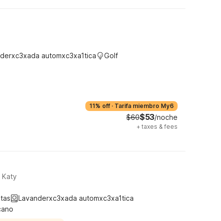
derxc3xada automxc3xa1tica
Golf
11% off
·
Tarifa miembro My6
$53
$60
/noche
+
taxes & fees
 Katy
tas
Lavanderxc3xada automxc3xa1tica
cano