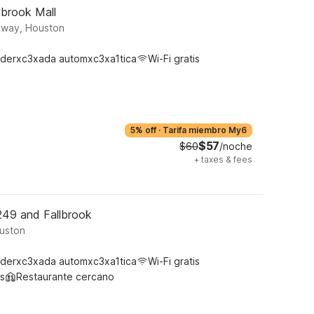
wbrook Mall
kway, Houston
derxc3xada automxc3xa1tica
Wi-Fi gratis
5% off
·
Tarifa miembro My6
$57
$60
/noche
+
taxes & fees
249 and Fallbrook
ouston
derxc3xada automxc3xa1tica
Wi-Fi gratis
s
Restaurante cercano