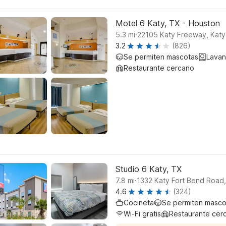
Motel 6 Katy, TX - Houston
.
5.3
mi
22105 Katy Freeway, Katy
3.2
(826)
Se permiten mascotas
Lavan
Restaurante cercano
Studio 6 Katy, TX
.
7.8
mi
1332 Katy Fort Bend Road,
4.6
(324)
Cocineta
Se permiten masco
Wi-Fi gratis
Restaurante cer