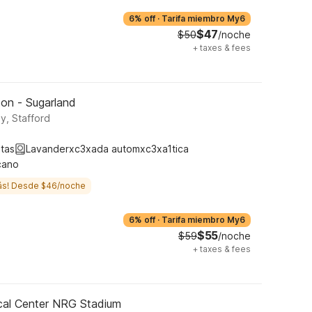
6% off
·
Tarifa miembro My6
$47
$50
/noche
+
taxes & fees
ton - Sugarland
, Stafford
tas
Lavanderxc3xada automxc3xa1tica
cano
ás! Desde $46/noche
6% off
·
Tarifa miembro My6
$55
$59
/noche
+
taxes & fees
cal Center NRG Stadium