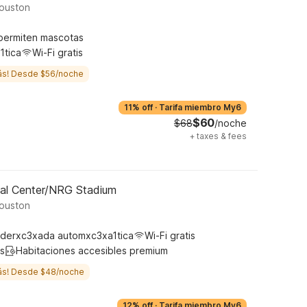
ouston
permiten mascotas
1tica
Wi-Fi gratis
ás! Desde $56/noche
11% off
·
Tarifa miembro My6
$60
$68
/noche
+
taxes & fees
al Center/NRG Stadium
ouston
derxc3xada automxc3xa1tica
Wi-Fi gratis
s
Habitaciones accesibles premium
ás! Desde $48/noche
12% off
·
Tarifa miembro My6