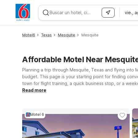
vie., 
WIZARD MEMBER
Motel6
Texas
Mesquite
Mesquite
Affordable Motel Near Mesquit
Planning a trip through Mesquite, Texas and flying into 
budget. This page is your starting point for finding conv
town for flight training, a quick business stop, or a wee
properties. Choose from options like Studio 6 Mesquite,
Read more
Mesquite, or stay at Motel 6 Mesquite, TX – Rodeo – Con
so the whole family can travel together while staying cl
Motel 6