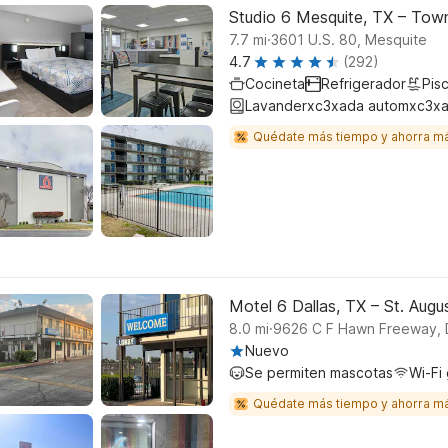
Studio 6 Mesquite, TX – Tow
.
7.7
mi
3601 U.S. 80, Mesquite
4.7
(292)
Cocineta
Refrigerador
Pisc
Lavanderxc3xada automxc3xa
Quédate más tiempo y ahorra m
Motel 6 Dallas, TX – St. Aug
.
8.0
mi
9626 C F Hawn Freeway, D
Nuevo
Se permiten mascotas
Wi-Fi 
Quédate más tiempo y ahorra m