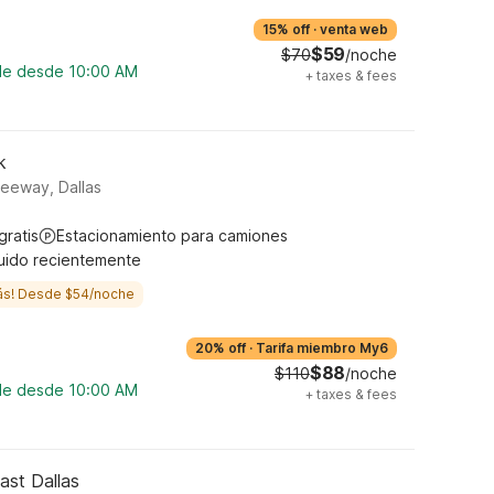
15% off
·
venta web
$59
$70
/noche
ble desde 10:00 AM
+
taxes & fees
k
reeway, Dallas
gratis
Estacionamiento para camiones
uido recientemente
ás! Desde $54/noche
20% off
·
Tarifa miembro My6
$88
$110
/noche
ble desde 10:00 AM
+
taxes & fees
ast Dallas