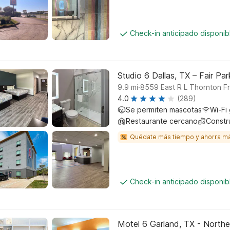
Check-in anticipado disponi
Studio 6 Dallas, TX – Fair Par
.
9.9
mi
8559 East R L Thornton F
4.0
(289)
Se permiten mascotas
Wi-Fi 
Restaurante cercano
Constr
Quédate más tiempo y ahorra m
Check-in anticipado disponi
Motel 6 Garland, TX - Northe