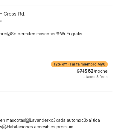
 – Gross Rd.
te
ibre
Se permiten mascotas
Wi-Fi gratis
12% off
·
Tarifa miembro My6
$62
$71
/noche
+
taxes & fees
ten mascotas
Lavanderxc3xada automxc3xa1tica
s
Habitaciones accesibles premium