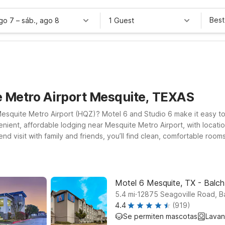
Best
ago 7
–
sáb., ago 8
1 Guest
e Metro Airport Mesquite, TEXAS
Mesquite Metro Airport (HQZ)? Motel 6 and Studio 6 make it easy to
enient, affordable lodging near Mesquite Metro Airport, with location
kend visit with family and friends, you’ll find clean, comfortable ro
 TX – Dallas on Balch Springs Rd or Studio 6 Mesquite, TX – Town E
vention Ctr on Grand Jct Blvd for easy access to local events and 
ose to Mesquite Metro Airport.
Motel 6 Mesquite, TX - Balch
.
5.4
mi
12875 Seagoville Road, B
4.4
(919)
Se permiten mascotas
Lavan