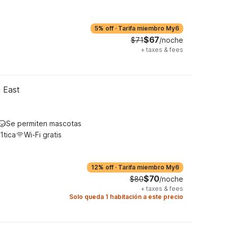
5% off
·
Tarifa miembro My6
$67
$71
/noche
+
taxes & fees
 East
Se permiten mascotas
1tica
Wi-Fi gratis
12% off
·
Tarifa miembro My6
$70
$80
/noche
+
taxes & fees
Solo queda 1 habitación a este precio