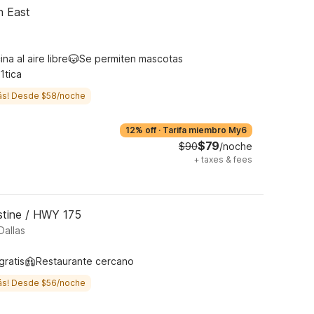
n East
ina al aire libre
Se permiten mascotas
1tica
ás! Desde $58/noche
12% off
·
Tarifa miembro My6
$79
$90
/noche
+
taxes & fees
ustine / HWY 175
allas
gratis
Restaurante cercano
ás! Desde $56/noche