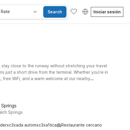
 Rate
Search
Iniciar sesión
 stay close to the runway without stretching your travel
s just a short drive from the terminal. Whether you’re in
oms, free WiFi, and a warm welcome at our nearby
ast on US-80 if you’d like extra convenience in
attractions. Pets are welcome at Motel 6 and Studio 6,
 Springs
alch Springs
derxc3xada automxc3xa1tica
Restaurante cercano