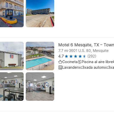
Motel 6 Mesquite, TX – Town
.
7.7
mi
3601 U.S. 80, Mesquite
4.7
(292)
Cocineta
Piscina al aire libre
Lavanderxc3xada automxc3xa