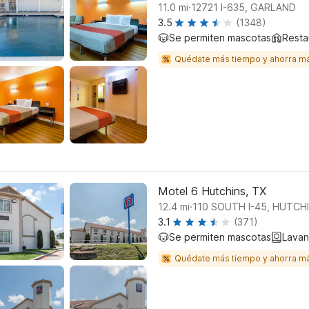
.
11.0
mi
12721 I-635, GARLAND
3.5
(1348)
Se permiten mascotas
Resta
Quédate más tiempo y ahorra m
Motel 6 Hutchins, TX
.
12.4
mi
110 SOUTH I-45, HUTCH
3.1
(371)
Se permiten mascotas
Lavan
Quédate más tiempo y ahorra m