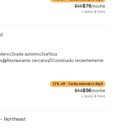
$76
$86
/noche
+
taxes & fees
st
derxc3xada automxc3xa1tica
s
Restaurante cercano
Construido recientemente
12% off
·
Tarifa miembro My6
$56
$64
/noche
+
taxes & fees
 - Northeast
s