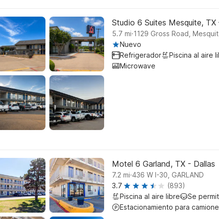
Studio 6 Suites Mesquite, TX
.
5.7
mi
1129 Gross Road, Mesqui
Nuevo
Refrigerador
Piscina al aire l
Microwave
Motel 6 Garland, TX - Dallas
.
7.2
mi
436 W I-30, GARLAND
3.7
(893)
Piscina al aire libre
Se permi
Estacionamiento para camione