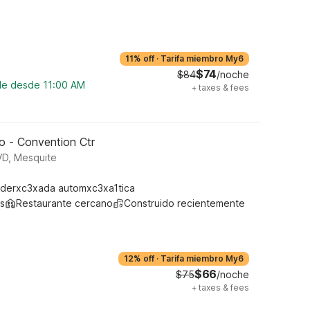
11% off
·
Tarifa miembro My6
$74
$84
/noche
ble desde 11:00 AM
+
taxes & fees
o - Convention Ctr
D, Mesquite
derxc3xada automxc3xa1tica
s
Restaurante cercano
Construido recientemente
12% off
·
Tarifa miembro My6
$66
$75
/noche
+
taxes & fees