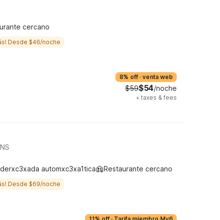
urante cercano
ás! Desde $46/noche
8% off
·
venta web
$54
$59
/noche
+
taxes & fees
INS
derxc3xada automxc3xa1tica
Restaurante cercano
ás! Desde $69/noche
11% off
·
Tarifa miembro My6